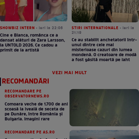
SHOWBIZ INTERN
• ieri la 22:06
STIRI INTERNATIONALE
• ieri la
21:19
Cine e Bianca, românca ce a
Ce au stabilit anchetatorii într-
dansat alături de Zara Larsson,
unul dintre cele mai
la UNTOLD 2026. Ce cadou a
misterioase cazuri din lumea
primit de la artistă
mondenă. O creatoare de modă
a fost găsită moartă pe iaht
VEZI MAI MULT
RECOMANDĂRI
RECOMANDARE PE
OBSERVATORNEWS.RO
Comoara veche de 1.700 de ani
scoasă la iveală de seceta de
pe Dunăre, între România şi
Bulgaria. Imagini rare
RECOMANDARE PE AS.RO