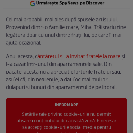
Urmărește SpyNews pe Discover
Cel mai probabil, mai ales după spusele artistului.
Provenind dintr-o familie mare, Mihai Trăistariu ține
legătura doar cu unul dintre frații lui, pe care îl mai
ajută ocazional.
Anul acesta, c
ântărețul și-a invitat fratele la mare
și
l-a cazat într-unul din apartamentele sale. Din
păcate, acesta nu a apreciat eforturile fratelui său,
astfel că, din neatenție, a dat foc mai multor
dulapuri și bunuri din apartamentul de pe litoral.
INFORMARE
Setările tale privind cookie-urile nu permit
afișarea conținutului din această zonă. E necesar
să accepți cookie-urile social media pentru