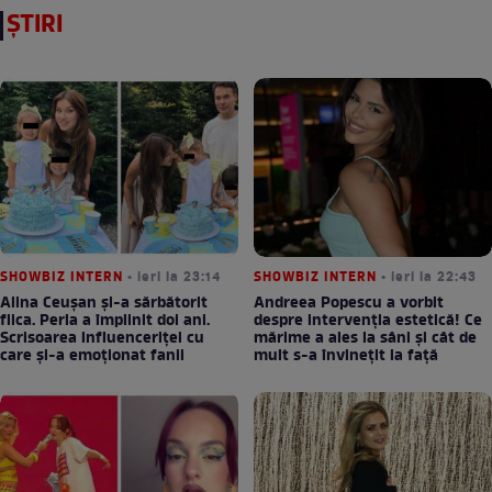
ȘTIRI
SHOWBIZ INTERN
• ieri la 23:14
SHOWBIZ INTERN
• ieri la 22:43
Alina Ceușan și-a sărbătorit
Andreea Popescu a vorbit
fiica. Perla a împlinit doi ani.
despre intervenția estetică! Ce
Scrisoarea influenceriței cu
mărime a ales la sâni și cât de
care și-a emoționat fanii
mult s-a învinețit la față