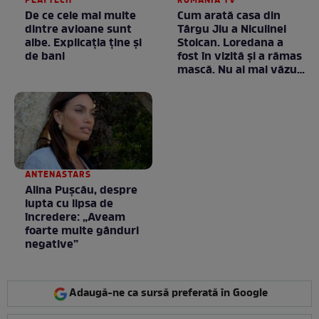
PLAYTECH
ROMANIA TV
De ce cele mai multe
Cum arată casa din
dintre avioane sunt
Târgu Jiu a Niculinei
albe. Explicația ține și
Stoican. Loredana a
de bani
fost în vizită și a rămas
mască. Nu ai mai văzut
la nimeni așa ceva:
Fără cuvinte / VIDEO
ANTENASTARS
Alina Pușcău, despre
lupta cu lipsa de
încredere: „Aveam
foarte multe gânduri
negative”
Adaugă-ne ca sursă preferată în Google