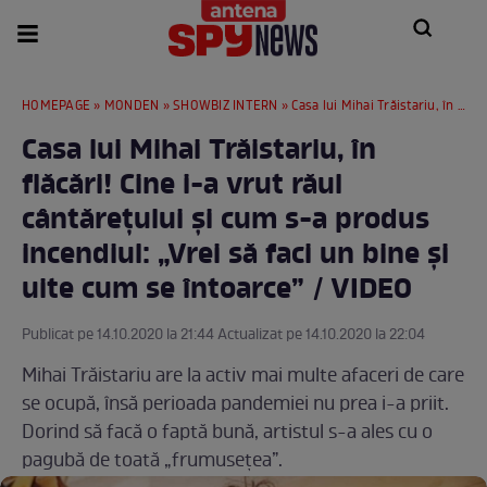
HOMEPAGE
»
MONDEN
»
SHOWBIZ INTERN
» Casa lui Mihai Trăistariu, în flăcări! Cine i-a vrut răul cântărețului și cum s-a produs incendiul: „Vrei să faci un bine și uite cum se întoarce” / VIDEO
Casa lui Mihai Trăistariu, în
flăcări! Cine i-a vrut răul
cântărețului și cum s-a produs
incendiul: „Vrei să faci un bine și
uite cum se întoarce” / VIDEO
Publicat pe 14.10.2020 la 21:44 Actualizat pe 14.10.2020 la 22:04
Mihai Trăistariu are la activ mai multe afaceri de care
se ocupă, însă perioada pandemiei nu prea i-a priit.
Dorind să facă o faptă bună, artistul s-a ales cu o
pagubă de toată „frumusețea”.