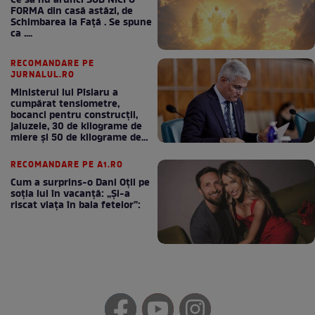
Ce să nu arunci SUB NICI O
FORMA din casă astăzi, de
Schimbarea la Față . Se spune
ca ....
RECOMANDARE PE
JURNALUL.RO
Ministerul lui Pîslaru a
cumpărat tensiometre,
bocanci pentru construcții,
jaluzele, 30 de kilograme de
miere și 50 de kilograme de
cafea
RECOMANDARE PE A1.RO
Cum a surprins-o Dani Oțil pe
soția lui în vacanță: „Și-a
riscat viața în baia fetelor”: