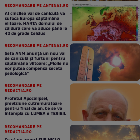
RECOMANDARE PE ANTENA3.RO
Al cincilea val de caniculă va
sufoca Europa săptămâna
viitoare. HARTA domului de
căldură care va aduce până la
42 de grade Celsius
RECOMANDARE PE ANTENA3.RO
Șefa ANM anunță un nou val
de caniculă și furtuni pentru
săptămâna viitoare: „Ploile nu
vor putea compensa seceta
pedologică”
RECOMANDARE PE
REDACTIA.RO
Profetul Apocalipsei,
previziune cutremuratoare
pentru final de an. Ce se va
intampla cu LUMEA e TERIBIL
RECOMANDARE PE
REDACTIA.RO