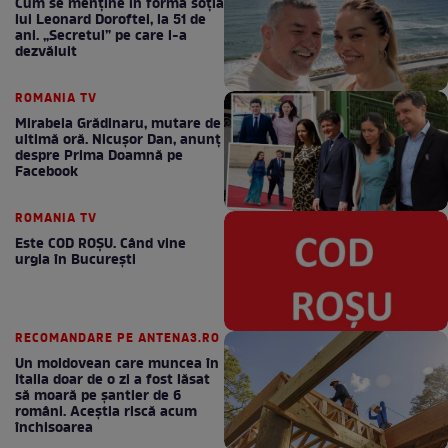
Cum se menţine în formă soţia
lui Leonard Doroftei, la 51 de
ani. „Secretul” pe care l-a
dezvăluit
ROMANIA TV
Mirabela Grădinaru, mutare de
ultimă oră. Nicuşor Dan, anunţ
despre Prima Doamnă pe
Facebook
ROMANIA TV
Este COD ROŞU. Când vine
urgia în Bucureşti
RECOMANDARE PE ANTENA3.RO
Un moldovean care muncea în
Italia doar de o zi a fost lăsat
să moară pe şantier de 6
români. Aceștia riscă acum
închisoarea