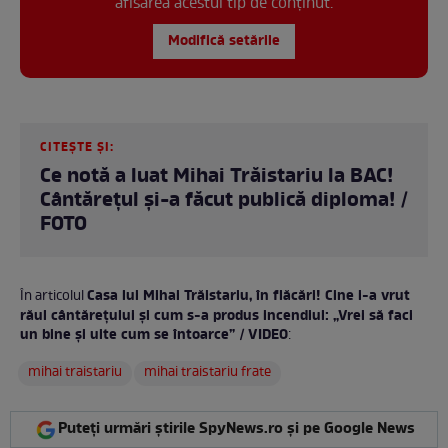
afisarea acestui tip de conținut.
Modifică setările
CITEȘTE ȘI:
Ce notă a luat Mihai Trăistariu la BAC!
Cântărețul și-a făcut publică diploma! /
FOTO
Casa lui Mihai Trăistariu, în flăcări! Cine i-a vrut
În articolul
răul cântărețului și cum s-a produs incendiul: „Vrei să faci
un bine și uite cum se întoarce” / VIDEO
:
mihai traistariu
mihai traistariu frate
Puteți urmări știrile SpyNews.ro și pe Google News