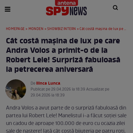
HOMEPAGE
»
MONDEN
»
SHOWBIZ INTERN
» Cât costă mașina de lux pe care Andra Volos a primit-o de la Robert Lele! Surpriză fabuloasă la petrecerea aniversară
Cât costă mașina de lux pe care
Andra Volos a primit-o de la
Robert Lele! Surpriză fabuloasă
la petrecerea aniversară
Ilinca Lunca
De
.
Publicat pe 29.04.2026 la 18:39 Actualizat pe
29.04.2026 la 18:39
Andra Volos a avut parte de o surpriză fabuloasă din
partea lui Robert Lele! Manelistul i-a făcut soției sale
un cadou de aproape 100.000 de euro cu ocazia zilei
sale de naștere! Iată cât costă bijuteria pe patru roți.