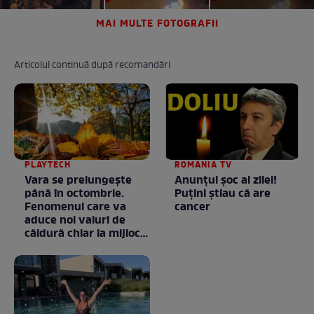
MAI MULTE FOTOGRAFII
Articolul continuă după recomandări
PLAYTECH
ROMANIA TV
Vara se prelungeşte
Anunţul şoc al zilei!
până în octombrie.
Puţini ştiau că are
Fenomenul care va
cancer
aduce noi valuri de
căldură chiar la mijlocul
toamnei