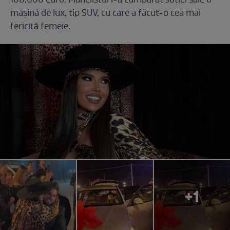
100.000 euro. Manelistul i-a cumpărat soției sale o
mașină de lux, tip SUV, cu care a făcut-o cea mai
fericită femeie.
+1