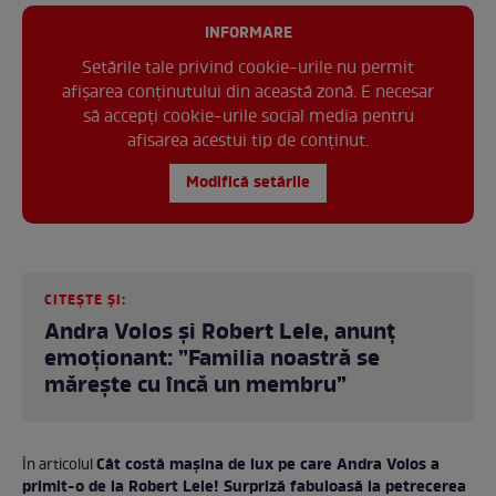
INFORMARE
Setările tale privind cookie-urile nu permit
afișarea conținutului din această zonă. E necesar
să accepți cookie-urile social media pentru
afisarea acestui tip de conținut.
Modifică setările
CITEȘTE ȘI:
Andra Volos și Robert Lele, anunț
emoționant: ”Familia noastră se
mărește cu încă un membru”
Cât costă mașina de lux pe care Andra Volos a
În articolul
primit-o de la Robert Lele! Surpriză fabuloasă la petrecerea