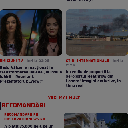
sicriul micuței
EMISIUNI TV
• ieri la 22:06
STIRI INTERNATIONALE
• ieri la
21:16
Radu Vâlcan a reacționat la
Incendiu de proporții la
transformarea Daianei, la Insula
aeroportul Heathrow din
Iubirii - Reuniuni.
Londra! Imagini exclusive, în
Prezentatorul: „Wow!”
timp real
VEZI MAI MULT
RECOMANDĂRI
RECOMANDARE PE
OBSERVATORNEWS.RO
A plătit 75.000 de € pe un