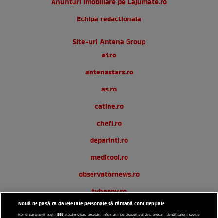
Anunturi imobiliare pe Lajumate.ro
Echipa redactionala
Site-uri Antena Group
a1.ro
antenastars.ro
as.ro
catine.ro
chefi.ro
deparinti.ro
medicool.ro
observatornews.ro
tvhappy.ro
Nouă ne pasă ca datele tale personale să rămână confidențiale
useit.ro
589
Noi și partenerii noștri
stocăm și/sau accesăm informații pe dispozitivul dvs., precum identificatorii cookie