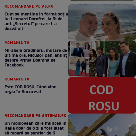
RECOMANDARE PE AS.RO
Cum se menţine în formă soţia
lui Leonard Doroftei, la 51 de
ani. „Secretul” pe care l-a
dezvăluit
ROMANIA TV
Mirabela Grădinaru, mutare de
ultimă oră. Nicuşor Dan, anunţ
despre Prima Doamnă pe
Facebook
ROMANIA TV
Este COD ROŞU. Când vine
urgia în Bucureşti
RECOMANDARE PE ANTENA3.RO
Un moldovean care muncea în
Italia doar de o zi a fost lăsat
să moară pe şantier de 6