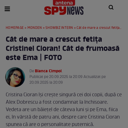
HOMEPAGE
»
MONDEN
»
SHOWBIZ INTERN
» Cât de mare a crescut fetița Cristinei Cioran! Cât de frumoasă este Ema | FOTO
Cât de mare a crescut fetița
Cristinei Cioran! Cât de frumoasă
este Ema | FOTO
Bianca Cimpoi
De
.
Publicat pe 20.09.2025 la 20:09 Actualizat pe
20.09.2025 la 20:09
Cristina Cioran își crește singură cei doi copii, după ce
Alex Dobrescu a fost condamnat la închisoare.
Vedeta are un băiețel de câteva luni și pe Ema, fiica
ei, în vârstă de patru ani, despre care Cristina Cioran
spunea că are o personalitate puternică.