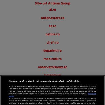
Site-uri Antena Group
a1.ro
antenastars.ro
as.ro
catine.ro
chefi.ro
deparinti.ro
medicool.ro
observatornews.ro
tvhappy.ro
Nouă ne pasă ca datele tale personale să rămână confidențiale
useit.ro
589
Noi și partenerii noștri
stocăm și/sau accesăm informații pe dispozitivul dvs., precum identificatorii cookie
unici pentru prelucrarea datelor cu caracter personal. Puteți accepta sau gestiona preferințele dvs. făcând clic
zutv.ro
mai jos, respectiv vă puteți opune utilizării unui interes legitim în orice moment pe pagina cu politica de
Mai multe
confidențialitate. Aceste alegeri vor fi raportate partenerilor noștri și nu vă vor afecta navigarea.
detalii
Noi si partenerii nostri (retelele de socializare si agentiile de publicitate partenere, precum si furnizorii nostri de
Trends AntenaPLAY
servicii de date analitice) prelucram date pentru a permite website-ului sa functioneze, pentru a personaliza
continutul si anunturile publicitare afisate in functie de interesele si/sau profilul dvs., pentru a va oferi