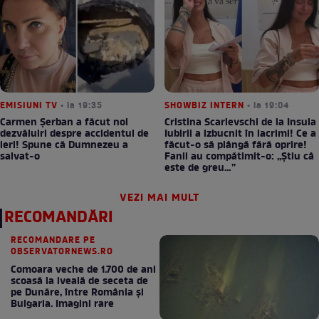
EMISIUNI TV
• la 19:35
SHOWBIZ INTERN
• la 19:04
Carmen Șerban a făcut noi
Cristina Scarlevschi de la Insula
dezvăluiri despre accidentul de
Iubirii a izbucnit în lacrimi! Ce a
ieri! Spune că Dumnezeu a
făcut-o să plângă fără oprire!
salvat-o
Fanii au compătimit-o: „Știu câ
este de greu…”
VEZI MAI MULT
RECOMANDĂRI
RECOMANDARE PE
OBSERVATORNEWS.RO
Comoara veche de 1.700 de ani
scoasă la iveală de seceta de
pe Dunăre, între România şi
Bulgaria. Imagini rare