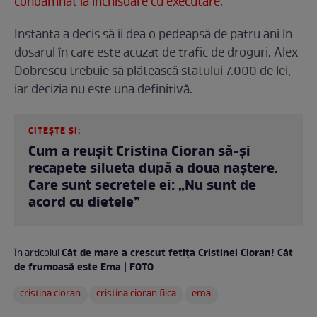
condamnat la închisoare cu executare.
Instanța a decis să îi dea o pedeapsă de patru ani în
dosarul în care este acuzat de trafic de droguri. Alex
Dobrescu trebuie să plătească statului 7.000 de lei,
iar decizia nu este una definitivă.
CITEȘTE ȘI:
Cum a reușit Cristina Cioran să-și
recapete silueta după a doua naștere.
Care sunt secretele ei: „Nu sunt de
acord cu dietele”
Cât de mare a crescut fetița Cristinei Cioran! Cât
În articolul
de frumoasă este Ema | FOTO
:
cristina cioran
cristina cioran fiica
ema