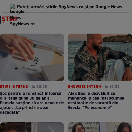
Puteți urmări știrile SpyNews.ro și pe Google News
ȘTIRI
STIRI INTERNE
• la 20:06
SHOWBIZ INTERN
• la 19:55
Șoc pentru o româncă întoarsă
Alex Bodi a dezvăluit ce
din Italia după 30 de ani!
mănâncă în cea mai scumpă
Femeia susține că are nevoie de
destinație de vacanță din
ajutor: „La primărie apar
Grecia: ”Pe economie”
decedată”