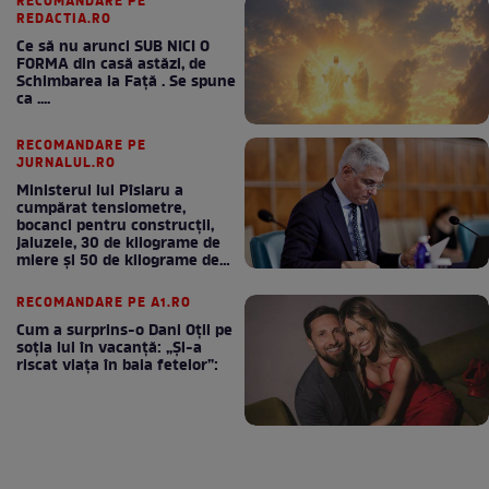
RECOMANDARE PE
REDACTIA.RO
Ce să nu arunci SUB NICI O
FORMA din casă astăzi, de
Schimbarea la Față . Se spune
ca ....
RECOMANDARE PE
JURNALUL.RO
Ministerul lui Pîslaru a
cumpărat tensiometre,
bocanci pentru construcții,
jaluzele, 30 de kilograme de
miere și 50 de kilograme de
cafea
RECOMANDARE PE A1.RO
Cum a surprins-o Dani Oțil pe
soția lui în vacanță: „Și-a
riscat viața în baia fetelor”: