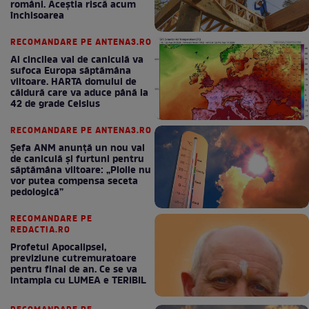
români. Aceștia riscă acum
închisoarea
RECOMANDARE PE ANTENA3.RO
Al cincilea val de caniculă va
sufoca Europa săptămâna
viitoare. HARTA domului de
căldură care va aduce până la
42 de grade Celsius
RECOMANDARE PE ANTENA3.RO
Șefa ANM anunță un nou val
de caniculă și furtuni pentru
săptămâna viitoare: „Ploile nu
vor putea compensa seceta
pedologică”
RECOMANDARE PE
REDACTIA.RO
Profetul Apocalipsei,
previziune cutremuratoare
pentru final de an. Ce se va
intampla cu LUMEA e TERIBIL