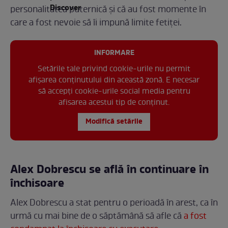
personalitatea puternică și că au fost momente în
care a fost nevoie să îi impună limite fetiței.
INFORMARE
Setările tale privind cookie-urile nu permit
afișarea conținutului din această zonă. E necesar
să accepți cookie-urile social media pentru
afisarea acestui tip de conținut.
Modifică setările
Alex Dobrescu se află în continuare în
închisoare
Alex Dobrescu a stat pentru o perioadă în arest, ca în
urmă cu mai bine de o săptămână să afle că
a fost