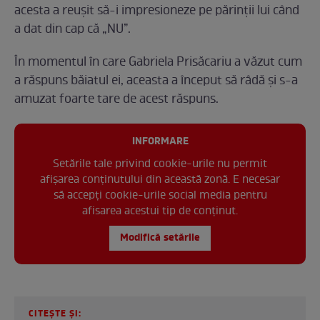
acesta a reușit să-i impresioneze pe părinții lui când
a dat din cap că „NU”.
În momentul în care Gabriela Prisăcariu a văzut cum
a răspuns băiatul ei, aceasta a început să râdă și s-a
amuzat foarte tare de acest răspuns.
INFORMARE
Setările tale privind cookie-urile nu permit
afișarea conținutului din această zonă. E necesar
să accepți cookie-urile social media pentru
afisarea acestui tip de conținut.
Modifică setările
CITEȘTE ȘI: