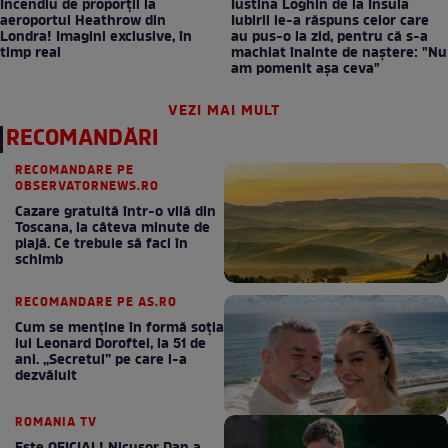
Incendiu de proporții la
Iustina Loghin de la Insula
aeroportul Heathrow din
Iubirii le-a răspuns celor care
Londra! Imagini exclusive, în
au pus-o la zid, pentru că s-a
timp real
machiat înainte de naștere: "Nu
am pomenit așa ceva"
VEZI MAI MULT
RECOMANDĂRI
RECOMANDARE PE
OBSERVATORNEWS.RO
Cazare gratuită într-o vilă din
Toscana, la câteva minute de
plajă. Ce trebuie să faci în
schimb
RECOMANDARE PE AS.RO
Cum se menţine în formă soţia
lui Leonard Doroftei, la 51 de
ani. „Secretul” pe care l-a
dezvăluit
ROMANIA TV