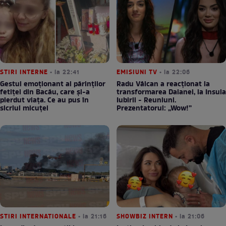
STIRI INTERNE
• la 22:41
EMISIUNI TV
• la 22:06
Gestul emoționant al părinților
Radu Vâlcan a reacționat la
fetiței din Bacău, care și-a
transformarea Daianei, la Insula
pierdut viața. Ce au pus în
Iubirii - Reuniuni.
sicriul micuței
Prezentatorul: „Wow!”
STIRI INTERNATIONALE
• la 21:16
SHOWBIZ INTERN
• la 21:06