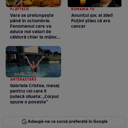
PLAYTECH
ROMANIA TV
Vara se prelungeşte
Anunţul şoc al zilei!
până în octombrie.
Puţini ştiau că are
Fenomenul care va
cancer
aduce noi valuri de
căldură chiar la mijlocul
toamnei
ANTENASTARS
Gabriela Cristea, mesaj
pentru cei care îi
judecă silueta: „Corpul
spune o poveste”
Adaugă-ne ca sursă preferată în Google