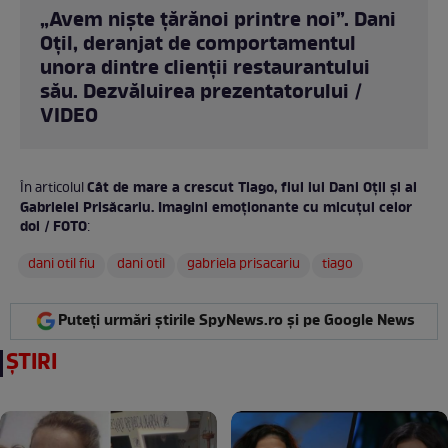
„Avem niște țărănoi printre noi”. Dani
Oțil, deranjat de comportamentul
unora dintre clienții restaurantului
său. Dezvăluirea prezentatorului /
VIDEO
Cât de mare a crescut Tiago, fiul lui Dani Oțil și al
În articolul
Gabrielei Prisăcariu. Imagini emoționante cu micuțul celor
doi / FOTO
:
dani otil fiu
dani otil
gabriela prisacariu
tiago
Puteți urmări știrile SpyNews.ro și pe Google News
ȘTIRI