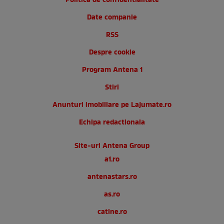
Politica de confidentialitate
Date companie
RSS
Despre cookie
Program Antena 1
Stiri
Anunturi imobiliare pe Lajumate.ro
Echipa redactionala
Site-uri Antena Group
a1.ro
antenastars.ro
as.ro
catine.ro