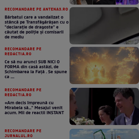
RECOMANDARE PE ANTENA3.RO
Bărbatul care a vandalizat o
stâncă pe Transfăgărășan cu o
"declaraţie de dragoste" e
căutat de poliție și comisarii
de mediu
RECOMANDARE PE
REDACTIA.RO
Ce să nu arunci SUB NICI O
FORMA din casă astăzi, de
Schimbarea la Față . Se spune
ca ....
RECOMANDARE PE
REDACTIA.RO
«Am decis împreună cu
Mirabela să..." Mesajul venit
acum. Mii de reactii INSTANT
RECOMANDARE PE
JURNALUL.RO