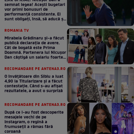
Este OFICIAL! Nicușor Dan a
semnat legea! Acești bugetari
vor primi bonusuri de
performanță consistente. Ei
sunt obligați, însă, să aducă și
bani la bugetul de stat
ROMANIA TV
Mirabela Grădinaru și-a făcut
publică declarația de avere.
Cât de bogată este Prima
Doamnă. Partenera lui Nicușor
Dan câștigă un salariu foarte
bun în fiecare lună!
RECOMANDARE PE ANTENA3.RO
O învățătoare din Sibiu a luat
4,90 la Titularizare și a făcut
contestație. Când s-au afișat
rezultatele, a avut o surpriză
RECOMANDARE PE ANTENA3.RO
După ce i-au fost descoperite
mesajele vechi de pe
Instagram, o regină a
frumuseții a rămas fără
coroană