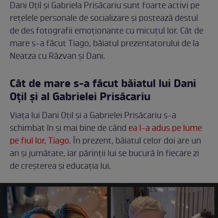
Dani Oțil și Gabriela Prisăcariu sunt foarte activi pe
rețelele personale de socializare și postează destul
de des fotografii emoționante cu micuțul lor. Cât de
mare s-a făcut Tiago, băiatul prezentatorului de la
Neatza cu Răzvan și Dani.
Cât de mare s-a făcut băiatul lui Dani
Oțil și al Gabrielei Prisăcariu
Viața lui Dani Oțil și a Gabrielei Prisăcariu s-a
schimbat în și mai bine de când
ea l-a adus pe lume
pe fiul lor, Tiago
. În prezent, băiatul celor doi are un
an și jumătate, iar părinții lui se bucură în fiecare zi
de creșterea și educația lui.