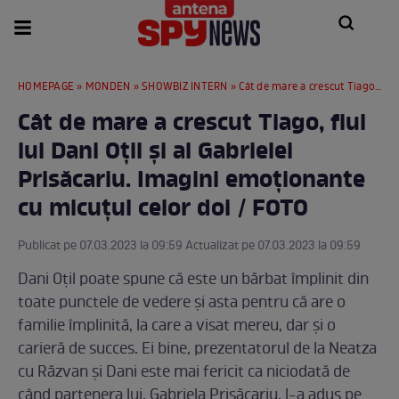
HOMEPAGE
»
MONDEN
»
SHOWBIZ INTERN
» Cât de mare a crescut Tiago, fiul lui Dani Oțil și al Gabrielei Prisăcariu. Imagini emoționante cu micuțul celor doi / FOTO
Cât de mare a crescut Tiago, fiul
lui Dani Oțil și al Gabrielei
Prisăcariu. Imagini emoționante
cu micuțul celor doi / FOTO
Publicat pe 07.03.2023 la 09:59 Actualizat pe 07.03.2023 la 09:59
Dani Oțil poate spune că este un bărbat împlinit din
toate punctele de vedere și asta pentru că are o
familie împlinită, la care a visat mereu, dar și o
carieră de succes. Ei bine, prezentatorul de la Neatza
cu Răzvan și Dani este mai fericit ca niciodată de
când partenera lui, Gabriela Prisăcariu, l-a adus pe