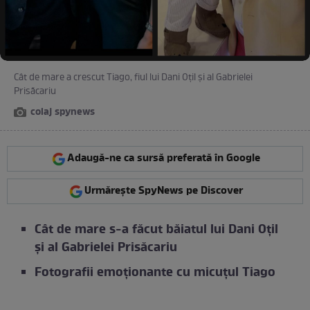
Cât de mare a crescut Tiago, fiul lui Dani Oțil și al Gabrielei
Prisăcariu
colaj spynews
Adaugă-ne ca sursă preferată în Google
Urmărește SpyNews pe Discover
Cât de mare s-a făcut băiatul lui Dani Oțil
și al Gabrielei Prisăcariu
Fotografii emoționante cu micuțul Tiago