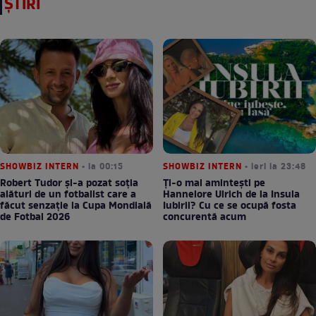
ȘTIRI
SHOWBIZ INTERN
• la 00:15
SHOWBIZ INTERN
• ieri la 23:48
Robert Tudor și-a pozat soția
Ți-o mai amintești pe
alături de un fotbalist care a
Hannelore Ulrich de la Insula
făcut senzație la Cupa Mondială
Iubirii? Cu ce se ocupă fosta
de Fotbal 2026
concurentă acum