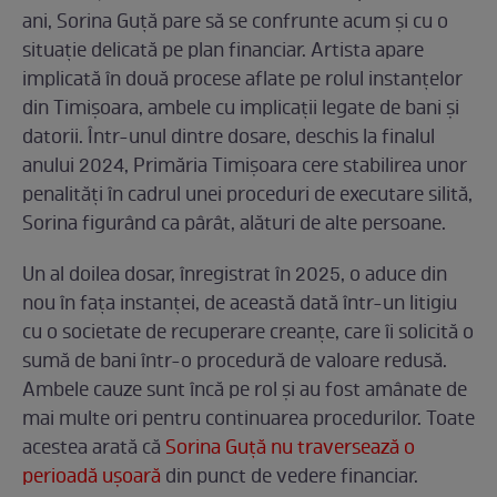
ani, Sorina Guță pare să se confrunte acum și cu o
situație delicată pe plan financiar. Artista apare
implicată în două procese aflate pe rolul instanțelor
din Timișoara, ambele cu implicații legate de bani și
datorii. Într-unul dintre dosare, deschis la finalul
anului 2024, Primăria Timișoara cere stabilirea unor
penalități în cadrul unei proceduri de executare silită,
Sorina figurând ca pârât, alături de alte persoane.
Un al doilea dosar, înregistrat în 2025, o aduce din
nou în fața instanței, de această dată într-un litigiu
cu o societate de recuperare creanțe, care îi solicită o
sumă de bani într-o procedură de valoare redusă.
Ambele cauze sunt încă pe rol și au fost amânate de
mai multe ori pentru continuarea procedurilor. Toate
acestea arată că
Sorina Guță nu traversează o
perioadă ușoară
din punct de vedere financiar.