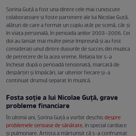
Sorina Guță a fost una dintre cele mai cunoscute
colaboratoare și foste partenere ale lui Nicolae Guță,
alături de care a format un cuplu atât pe scenă, cât și
în viața personală, în perioada anilor 2003–2006. Cei
doi au lansat mai multe piese împreună și au fost
considerați unul dintre duourile de succes din muzica
de petrecere de la acea vreme. Relația lor s-a
încheiat după o perioadă tensionată, marcată de
despărțiri și împăcări, iar ulterior fiecare și-a
continuat drumul separat în muzică.
Fosta soție a lui Nicolae Guță, grave
probleme financiare
În ultimii ani, Sorina Guță a vorbit deschis
despre
problemele serioase de sănătate
, în special cardiace
și pulmonare. Artista a mărturisit că s-a confruntat