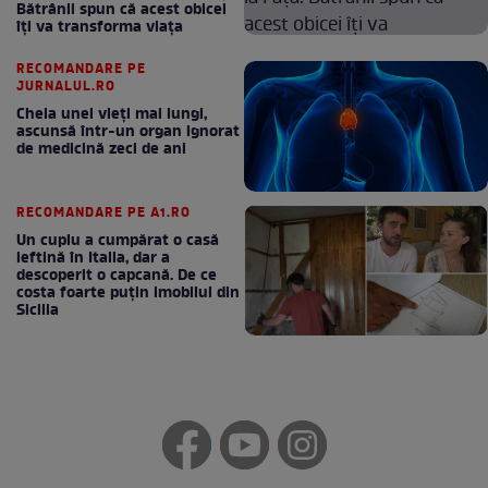
Bătrânii spun că acest obicei
îți va transforma viața
RECOMANDARE PE
JURNALUL.RO
Cheia unei vieți mai lungi,
ascunsă într-un organ ignorat
de medicină zeci de ani
RECOMANDARE PE A1.RO
Un cuplu a cumpărat o casă
ieftină în Italia, dar a
descoperit o capcană. De ce
costa foarte puțin imobilul din
Sicilia