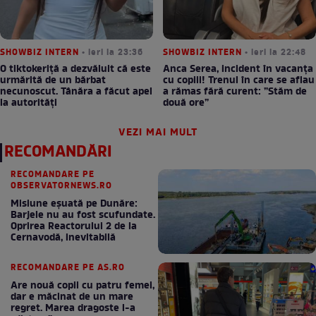
SHOWBIZ INTERN
• ieri la 23:36
SHOWBIZ INTERN
• ieri la 22:48
O tiktokeriță a dezvăluit că este
Anca Serea, incident în vacanța
urmărită de un bărbat
cu copiii! Trenul în care se aflau
necunoscut. Tânăra a făcut apel
a rămas fără curent: ”Stăm de
la autorități
două ore”
VEZI MAI MULT
RECOMANDĂRI
RECOMANDARE PE
OBSERVATORNEWS.RO
Misiune eșuată pe Dunăre:
Barjele nu au fost scufundate.
Oprirea Reactorului 2 de la
Cernavodă, inevitabilă
RECOMANDARE PE AS.RO
Are nouă copii cu patru femei,
dar e măcinat de un mare
regret. Marea dragoste l-a