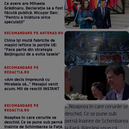
Ce avere are Mihaela
Grădinaru. Declarația sa a fost
făcută publică. Nicușor Dan:
"Pentru a înlătura orice
speculații"
RECOMANDARE PE ANTENA3.RO
China își mută fabricile de
mașini ieftine la porțile UE:
"Face parte din strategia
Beijingului de a evita taxele"
RECOMANDARE PE
REDACTIA.RO
«Am decis împreună cu
Mirabela să..." Mesajul venit
acum. Mii de reactii INSTANT
RECOMANDARE PE
REDACTIA.RO
Noaptea în care cerurile se
deschid. Ce se pune sub pernă
înainte de Schimbarea la Față.