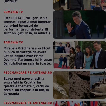
„distrus”
ROMANIA TV
Este OFICIAL! Nicușor Dan a
semnat legea! Acești bugetari
vor primi bonusuri de
performanță consistente. Ei
sunt obligați, însă, să aducă și
bani la bugetul de stat
ROMANIA TV
Mirabela Grădinaru și-a făcut
publică declarația de avere.
Cât de bogată este Prima
Doamnă. Partenera lui Nicușor
Dan câștigă un salariu foarte
bun în fiecare lună!
RECOMANDARE PE ANTENA3.RO
Epava unei nave a ieșit la
suprafață în Croația, iar
"pietrele foametei", vechi de
secole, au reapărut în Rin, în
Germania
RECOMANDARE PE ANTENA3.RO