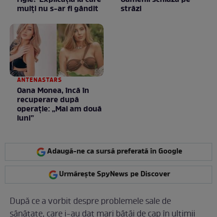
rigle? Explicaţia la care
Oamenii schiază pe
mulţi nu s-ar fi gândit
străzi
ANTENASTARS
Oana Monea, încă în
recuperare după
operație: „Mai am două
luni”
Adaugă-ne ca sursă preferată în Google
Urmărește SpyNews pe Discover
După ce a vorbit despre problemele sale de
sănătate, care i-au dat mari bătăi de cap în ultimii