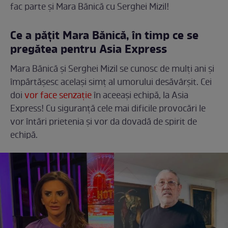
fac parte și Mara Bănică cu Serghei Mizil!
Ce a pățit Mara Bănică, în timp ce se
pregătea pentru Asia Express
Mara Bănică și Serghei Mizil se cunosc de mulți ani și
împărtășesc același simț al umorului desăvârșit. Cei
doi
vor face senzație
în aceeași echipă, la Asia
Express! Cu siguranță cele mai dificile provocări le
vor întări prietenia și vor da dovadă de spirit de
echipă.