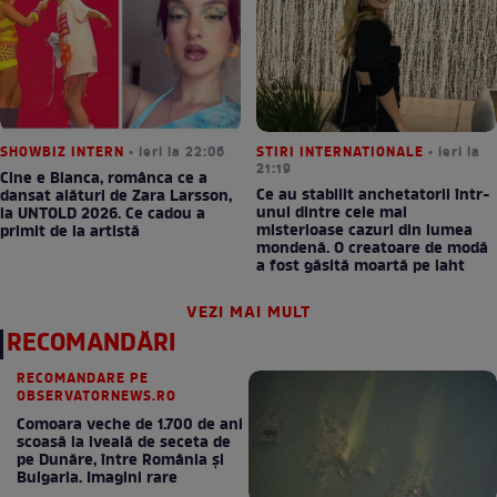
SHOWBIZ INTERN
• ieri la 22:06
STIRI INTERNATIONALE
• ieri la
21:19
Cine e Bianca, românca ce a
Ce au stabilit anchetatorii într-
dansat alături de Zara Larsson,
unul dintre cele mai
la UNTOLD 2026. Ce cadou a
misterioase cazuri din lumea
primit de la artistă
mondenă. O creatoare de modă
a fost găsită moartă pe iaht
VEZI MAI MULT
RECOMANDĂRI
RECOMANDARE PE
OBSERVATORNEWS.RO
Comoara veche de 1.700 de ani
scoasă la iveală de seceta de
pe Dunăre, între România şi
Bulgaria. Imagini rare