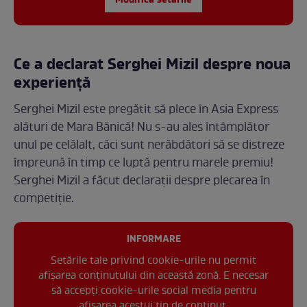
Modifică setările
Ce a declarat Serghei Mizil despre noua
experiență
Serghei Mizil este pregătit să plece în Asia Express
alături de Mara Bănică! Nu s-au ales întâmplător
unul pe celălalt, căci sunt nerăbdători să se distreze
împreună în timp ce luptă pentru marele premiu!
Serghei Mizil a făcut declarații despre plecarea în
competiție.
INFORMARE
Setările tale privind cookie-urile nu permit
afișarea conținutului din această zonă. E necesar
să accepți cookie-urile social media pentru
afisarea acestui tip de conținut.