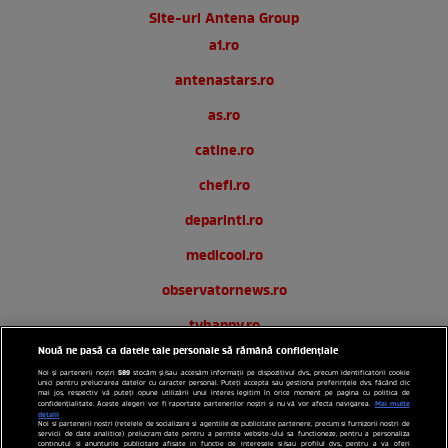
Site-uri Antena Group
a1.ro
antenastars.ro
as.ro
catine.ro
chefi.ro
deparinti.ro
medicool.ro
observatornews.ro
tvhappy.ro
Nouă ne pasă ca datele tale personale să rămână confidențiale
useit.ro
589
Noi și partenerii noștri
stocăm și/sau accesăm informații pe dispozitivul dvs., precum identificatorii cookie
unici pentru prelucrarea datelor cu caracter personal. Puteți accepta sau gestiona preferințele dvs. făcând clic
zutv.ro
mai jos, respectiv vă puteți opune utilizării unui interes legitim în orice moment pe pagina cu politica de
Mai multe
confidențialitate. Aceste alegeri vor fi raportate partenerilor noștri și nu vă vor afecta navigarea.
detalii
Noi si partenerii nostri (retelele de socializare si agentiile de publicitate partenere, precum si furnizorii nostri de
Trends AntenaPLAY
servicii de date analitice) prelucram date pentru a permite website-ului sa functioneze, pentru a personaliza
continutul si anunturile publicitare afisate in functie de interesele si/sau profilul dvs., pentru a va oferi