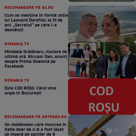
RECOMANDARE PE AS.RO
Cum se menţine în formă soţia
lui Leonard Doroftei, la 51 de
ani. „Secretul” pe care l-a
dezvăluit
ROMANIA TV
Mirabela Grădinaru, mutare de
ultimă oră. Nicuşor Dan, anunţ
despre Prima Doamnă pe
Facebook
ROMANIA TV
Este COD ROŞU. Când vine
urgia în Bucureşti
RECOMANDARE PE ANTENA3.RO
Un moldovean care muncea în
Italia doar de o zi a fost lăsat
să moară pe şantier de 6