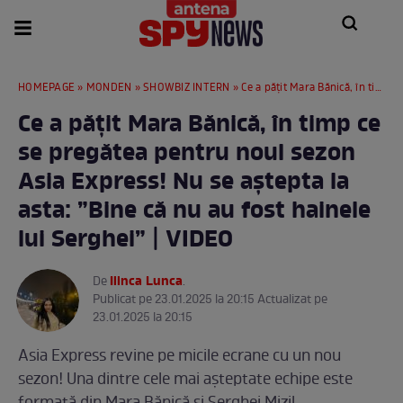
HOMEPAGE
»
MONDEN
»
SHOWBIZ INTERN
» Ce a pățit Mara Bănică, în timp ce se pregătea pentru noul sezon Asia Express! Nu se aștepta la asta: ”Bine că nu au fost hainele lui Serghei” | VIDEO
Ce a pățit Mara Bănică, în timp ce
se pregătea pentru noul sezon
Asia Express! Nu se aștepta la
asta: ”Bine că nu au fost hainele
lui Serghei” | VIDEO
Ilinca Lunca
De
.
Publicat pe 23.01.2025 la 20:15 Actualizat pe
23.01.2025 la 20:15
Asia Express revine pe micile ecrane cu un nou
sezon! Una dintre cele mai așteptate echipe este