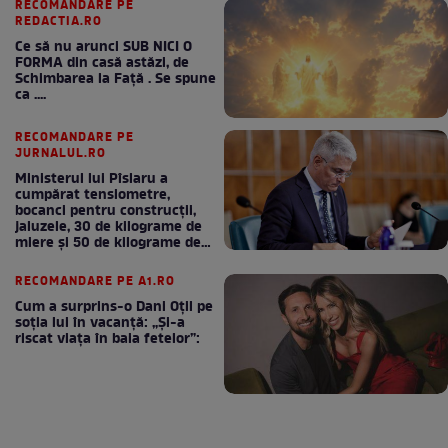
RECOMANDARE PE
REDACTIA.RO
Ce să nu arunci SUB NICI O
FORMA din casă astăzi, de
Schimbarea la Față . Se spune
ca ....
RECOMANDARE PE
JURNALUL.RO
Ministerul lui Pîslaru a
cumpărat tensiometre,
bocanci pentru construcții,
jaluzele, 30 de kilograme de
miere și 50 de kilograme de
cafea
RECOMANDARE PE A1.RO
Cum a surprins-o Dani Oțil pe
soția lui în vacanță: „Și-a
riscat viața în baia fetelor”: