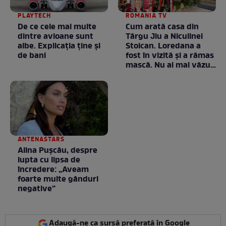
PLAYTECH
ROMANIA TV
De ce cele mai multe
Cum arată casa din
dintre avioane sunt
Târgu Jiu a Niculinei
albe. Explicația ține și
Stoican. Loredana a
de bani
fost în vizită și a rămas
mască. Nu ai mai văzut
la nimeni așa ceva:
Fără cuvinte / VIDEO
ANTENASTARS
Alina Pușcău, despre
lupta cu lipsa de
încredere: „Aveam
foarte multe gânduri
negative”
Adaugă-ne ca sursă preferată în Google