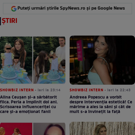
Puteți urmări știrile SpyNews.ro și pe Google News
ȘTIRI
SHOWBIZ INTERN
• ieri la 23:14
SHOWBIZ INTERN
• ieri la 22:43
Alina Ceușan și-a sărbătorit
Andreea Popescu a vorbit
fiica. Perla a împlinit doi ani.
despre intervenția estetică! Ce
Scrisoarea influenceriței cu
mărime a ales la sâni și cât de
care și-a emoționat fanii
mult s-a învinețit la față