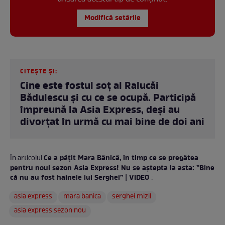
Modifică setările
CITEȘTE ȘI:
Cine este fostul soț al Ralucăi
Bădulescu și cu ce se ocupă. Participă
împreună la Asia Express, deși au
divorțat în urmă cu mai bine de doi ani
Ce a pățit Mara Bănică, în timp ce se pregătea
În articolul
pentru noul sezon Asia Express! Nu se aștepta la asta: ”Bine
că nu au fost hainele lui Serghei” | VIDEO
:
asia express
mara banica
serghei mizil
asia express sezon nou