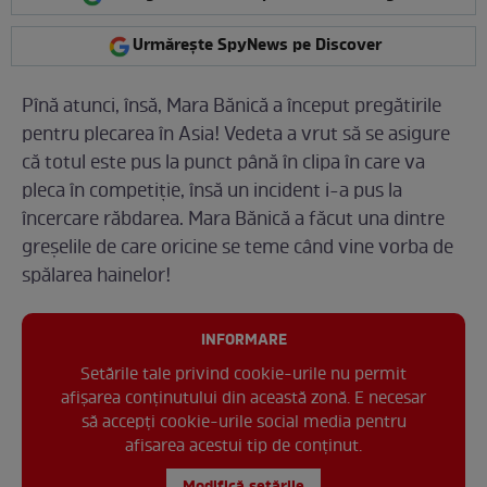
Urmărește SpyNews pe Discover
Pînă atunci, însă, Mara Bănică a început pregătirile
pentru plecarea în Asia! Vedeta a vrut să se asigure
că totul este pus la punct până în clipa în care va
pleca în competiție, însă un incident i-a pus la
încercare răbdarea. Mara Bănică a făcut una dintre
greșelile de care oricine se teme când vine vorba de
spălarea hainelor!
INFORMARE
Setările tale privind cookie-urile nu permit
afișarea conținutului din această zonă. E necesar
să accepți cookie-urile social media pentru
afisarea acestui tip de conținut.