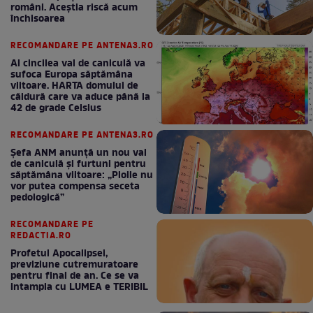
români. Aceștia riscă acum
închisoarea
RECOMANDARE PE ANTENA3.RO
Al cincilea val de caniculă va
sufoca Europa săptămâna
viitoare. HARTA domului de
căldură care va aduce până la
42 de grade Celsius
RECOMANDARE PE ANTENA3.RO
Șefa ANM anunță un nou val
de caniculă și furtuni pentru
săptămâna viitoare: „Ploile nu
vor putea compensa seceta
pedologică”
RECOMANDARE PE
REDACTIA.RO
Profetul Apocalipsei,
previziune cutremuratoare
pentru final de an. Ce se va
intampla cu LUMEA e TERIBIL