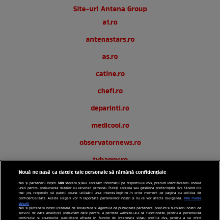
Site-uri Antena Group
a1.ro
antenastars.ro
as.ro
catine.ro
chefi.ro
deparinti.ro
medicool.ro
observatornews.ro
tvhappy.ro
Nouă ne pasă ca datele tale personale să rămână confidențiale
useit.ro
589
Noi și partenerii noștri
stocăm și/sau accesăm informații pe dispozitivul dvs., precum identificatorii cookie
unici pentru prelucrarea datelor cu caracter personal. Puteți accepta sau gestiona preferințele dvs. făcând clic
zutv.ro
mai jos, respectiv vă puteți opune utilizării unui interes legitim în orice moment pe pagina cu politica de
Mai multe
confidențialitate. Aceste alegeri vor fi raportate partenerilor noștri și nu vă vor afecta navigarea.
detalii
Noi si partenerii nostri (retelele de socializare si agentiile de publicitate partenere, precum si furnizorii nostri de
Trends AntenaPLAY
servicii de date analitice) prelucram date pentru a permite website-ului sa functioneze, pentru a personaliza
continutul si anunturile publicitare afisate in functie de interesele si/sau profilul dvs., pentru a va oferi