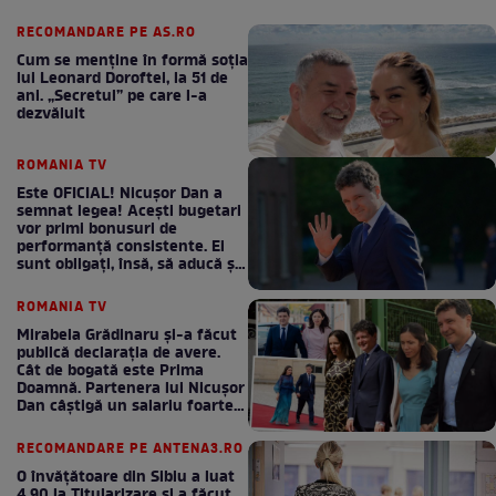
RECOMANDARE PE AS.RO
Cum se menţine în formă soţia
lui Leonard Doroftei, la 51 de
ani. „Secretul” pe care l-a
dezvăluit
ROMANIA TV
Este OFICIAL! Nicușor Dan a
semnat legea! Acești bugetari
vor primi bonusuri de
performanță consistente. Ei
sunt obligați, însă, să aducă și
bani la bugetul de stat
ROMANIA TV
Mirabela Grădinaru și-a făcut
publică declarația de avere.
Cât de bogată este Prima
Doamnă. Partenera lui Nicușor
Dan câștigă un salariu foarte
bun în fiecare lună!
RECOMANDARE PE ANTENA3.RO
O învățătoare din Sibiu a luat
4,90 la Titularizare și a făcut