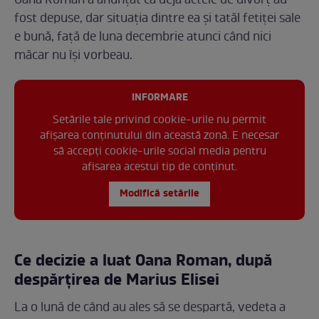
Oana Roman a anunțat că deja actele de divorț au
fost depuse, dar situația dintre ea și tatăl fetiței sale
e bună, față de luna decembrie atunci când nici
măcar nu își vorbeau.
INFORMARE
Setările tale privind cookie-urile nu permit
afișarea conținutului din această zonă. E necesar
să accepți cookie-urile social media pentru
afisarea acestui tip de conținut.
Modifică setările
Ce decizie a luat Oana Roman, după
despărțirea de Marius Elisei
La o lună de când au ales să se despartă, vedeta a