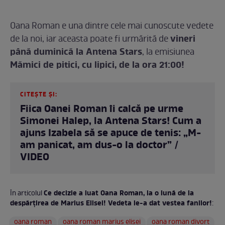
Oana Roman e una dintre cele mai cunoscute vedete
vineri
de la noi, iar aceasta poate fi urmărită de
până duminică la Antena Stars
, la emisiunea
Mămici de pitici, cu lipici, de la ora 21:00!
CITEȘTE ȘI:
Fiica Oanei Roman îi calcă pe urme
Simonei Halep, la Antena Stars! Cum a
ajuns Izabela să se apuce de tenis: „M-
am panicat, am dus-o la doctor” /
VIDEO
Ce decizie a luat Oana Roman, la o lună de la
În articolul
despărțirea de Marius Elisei! Vedeta le-a dat vestea fanilor!
:
oana roman
oana roman marius elisei
oana roman divort