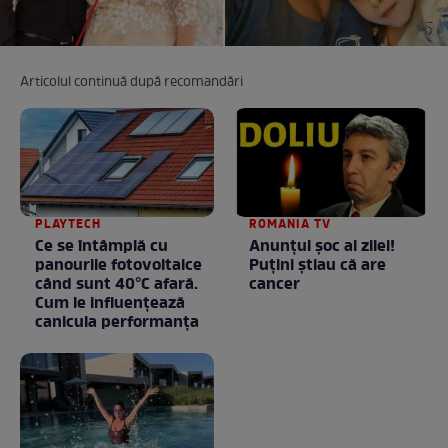
Articolul continuă după recomandări
PLAYTECH
ROMANIA TV
Ce se întâmplă cu
Anunţul şoc al zilei!
panourile fotovoltaice
Puţini ştiau că are
când sunt 40°C afară.
cancer
Cum le influențează
canicula performanța