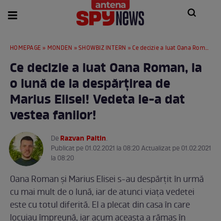
HOMEPAGE
»
MONDEN
»
SHOWBIZ INTERN
» Ce decizie a luat Oana Roman, la o lună de la despărțirea de Marius Elisei! Vedeta le-a dat vestea fanilor!
Ce decizie a luat Oana Roman, la
o lună de la despărțirea de
Marius Elisei! Vedeta le-a dat
vestea fanilor!
Razvan Paltin
De
.
Publicat pe 01.02.2021 la 08:20 Actualizat pe 01.02.2021
la 08:20
Oana Roman și Marius Elisei s-au despărțit în urmă
cu mai mult de o lună, iar de atunci viața vedetei
este cu totul diferită. El a plecat din casa în care
locuiau împreună, iar acum aceasta a rămas în