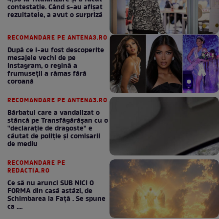
contestație. Când s-au afișat
rezultatele, a avut o surpriză
RECOMANDARE PE ANTENA3.RO
După ce i-au fost descoperite
mesajele vechi de pe
Instagram, o regină a
frumuseții a rămas fără
coroană
RECOMANDARE PE ANTENA3.RO
Bărbatul care a vandalizat o
stâncă pe Transfăgărășan cu o
"declaraţie de dragoste" e
căutat de poliție și comisarii
de mediu
RECOMANDARE PE
REDACTIA.RO
Ce să nu arunci SUB NICI O
FORMA din casă astăzi, de
Schimbarea la Față . Se spune
ca ....