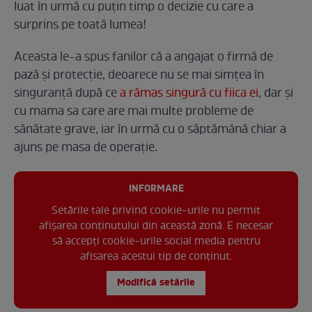
luat în urmă cu puțin timp o decizie cu care a
surprins pe toată lumea!
Aceasta le-a spus fanilor că a angajat o firmă de
pază și protecție, deoarece nu se mai simțea în
singuranță după ce
a rămas singură cu fiica ei
, dar și
cu mama sa care are mai multe probleme de
sănătate grave, iar în urmă cu o săptămână chiar a
ajuns pe masa de operație.
INFORMARE
Setările tale privind cookie-urile nu permit
afișarea conținutului din această zonă. E necesar
să accepți cookie-urile social media pentru
afisarea acestui tip de conținut.
Modifică setările