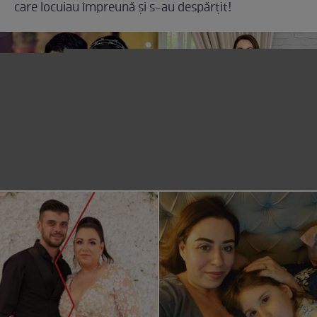
care locuiau împreună și s-au despărțit!