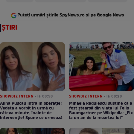
Puteți urmări știrile SpyNews.ro și pe Google News
ȘTIRI
SHOWBIZ INTERN
• la 08:58
SHOWBIZ INTERN
• la 08:28
Alina Pușcău intră în operație!
Mihaela Rădulescu susține că a
Vedeta a vorbit în urmă cu
fost ștearsă din viața lui Felix
câteva minute, înainte de
Baumgartner pe Wikipedia: „Fix
intervenție! Spune ce urmează
la un an de la moartea lui”