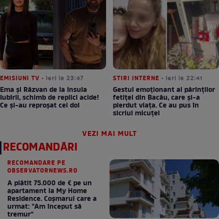
EMISIUNI TV
• ieri la 23:47
STIRI INTERNE
• ieri la 22:41
Ema și Răzvan de la Insula
Gestul emoționant al părinților
Iubirii, schimb de replici acide!
fetiței din Bacău, care și-a
Ce și-au reproșat cei doi
pierdut viața. Ce au pus în
sicriul micuței
VEZI MAI MULT
RECOMANDĂRI
RECOMANDARE PE
OBSERVATORNEWS.RO
A plătit 75.000 de € pe un
apartament la My Home
Residence. Coşmarul care a
urmat: "Am început să
tremur"