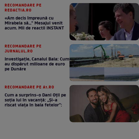
RECOMANDARE PE
REDACTIA.RO
«Am decis împreună cu
Mirabela să..." Mesajul venit
acum. Mii de reactii INSTANT
RECOMANDARE PE
JURNALUL.RO
Investigație, Canalul Bala: Cum
au dispărut milioane de euro
pe Dunăre
RECOMANDARE PE A1.RO
Cum a surprins-o Dani Oțil pe
soția lui în vacanță: „Și-a
riscat viața în baia fetelor”: