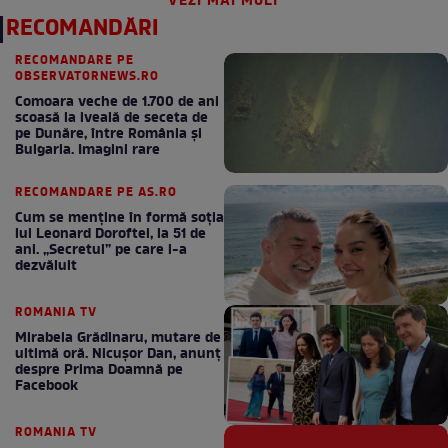
VEZI MAI MULT
RECOMANDĂRI
RECOMANDARE PE
OBSERVATORNEWS.RO
Comoara veche de 1.700 de ani
scoasă la iveală de seceta de
pe Dunăre, între România şi
Bulgaria. Imagini rare
RECOMANDARE PE AS.RO
Cum se menţine în formă soţia
lui Leonard Doroftei, la 51 de
ani. „Secretul” pe care l-a
dezvăluit
ROMANIA TV
Mirabela Grădinaru, mutare de
ultimă oră. Nicuşor Dan, anunţ
despre Prima Doamnă pe
Facebook
ROMANIA TV