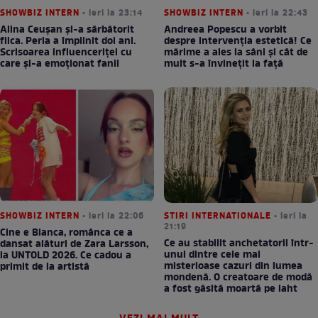
SHOWBIZ INTERN
• ieri la 23:14
SHOWBIZ INTERN
• ieri la 22:43
Alina Ceușan și-a sărbătorit
Andreea Popescu a vorbit
fiica. Perla a împlinit doi ani.
despre intervenția estetică! Ce
Scrisoarea influenceriței cu
mărime a ales la sâni și cât de
care și-a emoționat fanii
mult s-a învinețit la față
SHOWBIZ INTERN
• ieri la 22:06
STIRI INTERNATIONALE
• ieri la
21:19
Cine e Bianca, românca ce a
Ce au stabilit anchetatorii într-
dansat alături de Zara Larsson,
unul dintre cele mai
la UNTOLD 2026. Ce cadou a
misterioase cazuri din lumea
primit de la artistă
mondenă. O creatoare de modă
a fost găsită moartă pe iaht