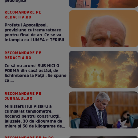
pedologică”
RECOMANDARE PE
REDACTIA.RO
Profetul Apocalipsei,
previziune cutremuratoare
pentru final de an. Ce se va
intampla cu LUMEA e TERIBIL
RECOMANDARE PE
REDACTIA.RO
Ce să nu arunci SUB NICI O
FORMA din casă astăzi, de
Schimbarea la Față . Se spune
ca ....
RECOMANDARE PE
JURNALUL.RO
Ministerul lui Pîslaru a
cumpărat tensiometre,
bocanci pentru construcții,
jaluzele, 30 de kilograme de
miere și 50 de kilograme de
cafea