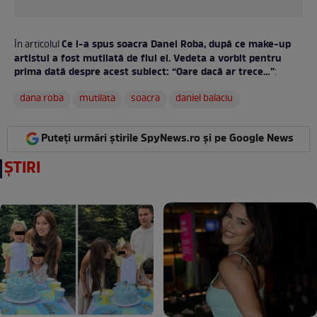
Ce i-a spus soacra Danei Roba, după ce make-up
În articolul
artistul a fost mutilată de fiul ei. Vedeta a vorbit pentru
prima dată despre acest subiect: “Oare dacă ar trece…”
:
dana roba
mutilata
soacra
daniel balaciu
Puteți urmări știrile SpyNews.ro și pe Google News
ȘTIRI