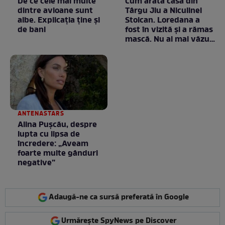
De ce cele mai multe
Cum arată casa din
dintre avioane sunt
Târgu Jiu a Niculinei
albe. Explicația ține și
Stoican. Loredana a
de bani
fost în vizită și a rămas
mască. Nu ai mai văzut
la nimeni așa ceva:
Fără cuvinte / VIDEO
ANTENASTARS
Alina Pușcău, despre
lupta cu lipsa de
încredere: „Aveam
foarte multe gânduri
negative”
Adaugă-ne ca sursă preferată în Google
Urmărește SpyNews pe Discover