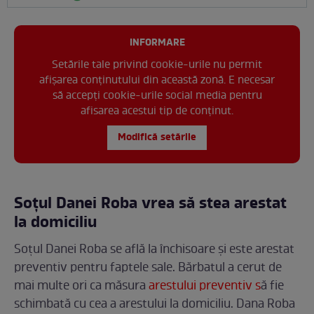
INFORMARE
Setările tale privind cookie-urile nu permit
afișarea conținutului din această zonă. E necesar
să accepți cookie-urile social media pentru
afisarea acestui tip de conținut.
Modifică setările
Soțul Danei Roba vrea să stea arestat
la domiciliu
Soțul Danei Roba se află la închisoare și este arestat
preventiv pentru faptele sale. Bărbatul a cerut de
mai multe ori ca măsura
arestului preventiv s
ă fie
schimbată cu cea a arestului la domiciliu. Dana Roba