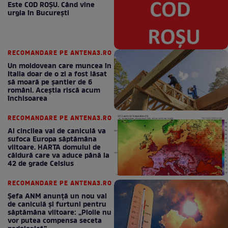
Este COD ROŞU. Când vine
urgia în Bucureşti
RECOMANDARE PE ANTENA3.RO
Un moldovean care muncea în
Italia doar de o zi a fost lăsat
să moară pe şantier de 6
români. Aceștia riscă acum
închisoarea
RECOMANDARE PE ANTENA3.RO
Al cincilea val de caniculă va
sufoca Europa săptămâna
viitoare. HARTA domului de
căldură care va aduce până la
42 de grade Celsius
RECOMANDARE PE ANTENA3.RO
Șefa ANM anunță un nou val
de caniculă și furtuni pentru
săptămâna viitoare: „Ploile nu
vor putea compensa seceta