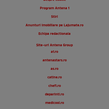
Program Antena 1
Stiri
Anunturi imobiliare pe Lajumate.ro
Echipa redactionala
Site-uri Antena Group
a1.ro
antenastars.ro
as.ro
catine.ro
chefi.ro
deparinti.ro
medicool.ro