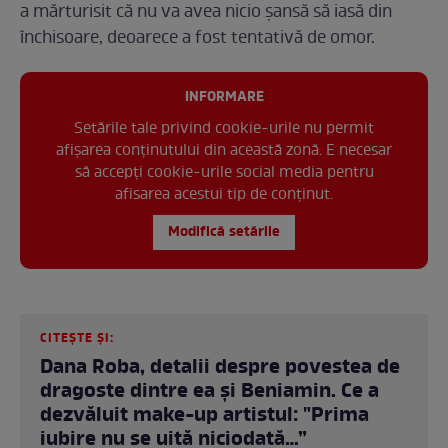
a mărturisit că nu va avea nicio șansă să iasă din
închisoare, deoarece a fost tentativă de omor.
INFORMARE
Setările tale privind cookie-urile nu permit
afișarea conținutului din această zonă. E necesar
să accepți cookie-urile social media pentru
afisarea acestui tip de conținut.
Modifică setările
CITEȘTE ȘI:
Dana Roba, detalii despre povestea de
dragoste dintre ea și Beniamin. Ce a
dezvăluit make-up artistul: "Prima
iubire nu se uită niciodată…”