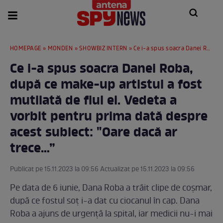
HOMEPAGE
»
MONDEN
»
SHOWBIZ INTERN
» Ce i-a spus soacra Danei Roba, după ce make-up artistul a fost mutilată de fiul ei. Vedeta a vorbit pentru prima dată despre acest subiect: "Oare dacă ar trece…”
Ce i-a spus soacra Danei Roba,
după ce make-up artistul a fost
mutilată de fiul ei. Vedeta a
vorbit pentru prima dată despre
acest subiect: "Oare dacă ar
trece…”
Publicat pe 15.11.2023 la 09:56 Actualizat pe 15.11.2023 la 09:56
Pe data de 6 iunie, Dana Roba a trăit clipe de coșmar,
după ce fostul soț i-a dat cu ciocanul în cap. Dana
Roba a ajuns de urgență la spital, iar medicii nu-i mai