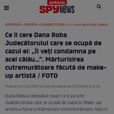
HOMEPAGE
»
MONDEN
»
SHOWBIZ INTERN
» Ce îi cere Dana Roba Judecătorului care se ocupă de cazul ei: „Îl veți condamna pe acel călău...”. Mărturisirea cutremurătoare făcută de make-up artistă / FOTO
Ce îi cere Dana Roba
Judecătorului care se ocupă de
cazul ei: „Îl veți condamna pe
acel călău...”. Mărturisirea
cutremurătoare făcută de make-
up artistă / FOTO
Publicat pe 12.02.2024 la 15:24 Actualizat pe 12.02.2024 la 15:24
Dana Roba a dezvăluit exact ce îi va cere
Judeăctorului care se ocupă de cazul ei. Make-up
artista a făcut o mărturisire cutremurătoare. Iată ce