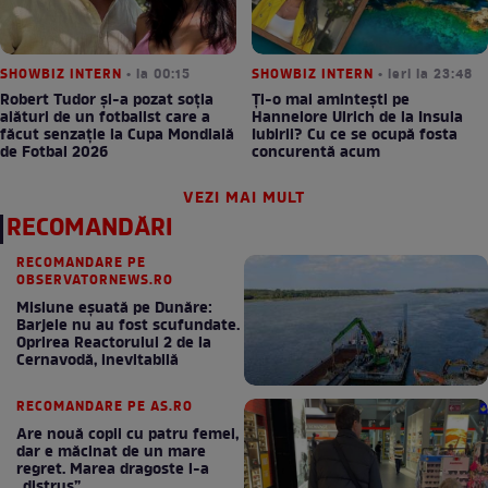
SHOWBIZ INTERN
• la 00:15
SHOWBIZ INTERN
• ieri la 23:48
Robert Tudor și-a pozat soția
Ți-o mai amintești pe
alături de un fotbalist care a
Hannelore Ulrich de la Insula
făcut senzație la Cupa Mondială
Iubirii? Cu ce se ocupă fosta
de Fotbal 2026
concurentă acum
VEZI MAI MULT
RECOMANDĂRI
RECOMANDARE PE
OBSERVATORNEWS.RO
Misiune eșuată pe Dunăre:
Barjele nu au fost scufundate.
Oprirea Reactorului 2 de la
Cernavodă, inevitabilă
RECOMANDARE PE AS.RO
Are nouă copii cu patru femei,
dar e măcinat de un mare
regret. Marea dragoste l-a
„distrus”