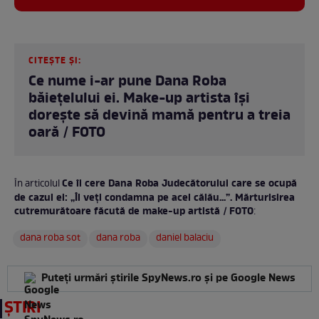
CITEȘTE ȘI:
Ce nume i-ar pune Dana Roba
băiețelului ei. Make-up artista își
dorește să devină mamă pentru a treia
oară / FOTO
Ce îi cere Dana Roba Judecătorului care se ocupă
În articolul
de cazul ei: „Îl veți condamna pe acel călău...”. Mărturisirea
cutremurătoare făcută de make-up artistă / FOTO
:
dana roba sot
dana roba
daniel balaciu
Puteți urmări știrile SpyNews.ro și pe Google News
ȘTIRI