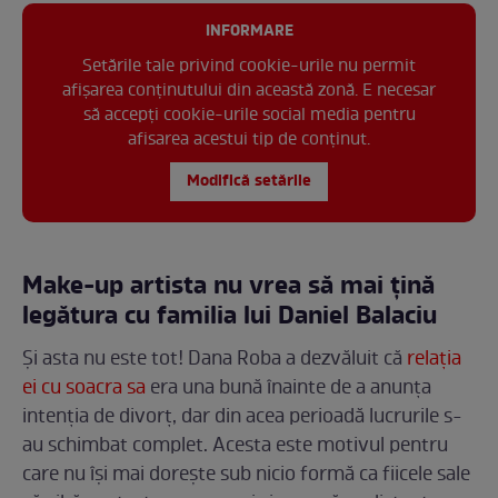
INFORMARE
Setările tale privind cookie-urile nu permit
afișarea conținutului din această zonă. E necesar
să accepți cookie-urile social media pentru
afisarea acestui tip de conținut.
Modifică setările
Make-up artista
nu vrea să mai țină
legătura cu familia lui Daniel Balaciu
Și asta nu este tot! Dana Roba a dezvăluit că
relația
ei cu soacra sa
era una bună înainte de a anunța
intenția de divorț, dar din acea perioadă lucrurile s-
au schimbat complet. Acesta este motivul pentru
care nu își mai dorește sub nicio formă ca fiicele sale