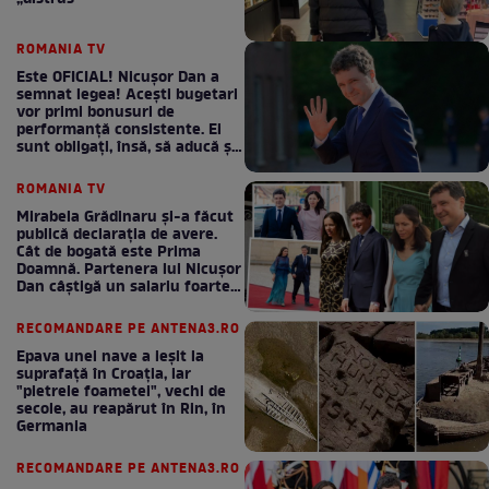
ROMANIA TV
Este OFICIAL! Nicușor Dan a
semnat legea! Acești bugetari
vor primi bonusuri de
performanță consistente. Ei
sunt obligați, însă, să aducă și
bani la bugetul de stat
ROMANIA TV
Mirabela Grădinaru și-a făcut
publică declarația de avere.
Cât de bogată este Prima
Doamnă. Partenera lui Nicușor
Dan câștigă un salariu foarte
bun în fiecare lună!
RECOMANDARE PE ANTENA3.RO
Epava unei nave a ieșit la
suprafață în Croația, iar
"pietrele foametei", vechi de
secole, au reapărut în Rin, în
Germania
RECOMANDARE PE ANTENA3.RO