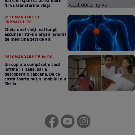
Bătrânii spun că acest obicei
îți va transforma viața
RECOMANDARE PE
JURNALUL.RO
Cheia unei vieți mai lungi,
ascunsă într-un organ ignorat
de medicină zeci de ani
RECOMANDARE PE A1.RO
Un cuplu a cumpărat o casă
ieftină în Italia, dar a
descoperit o capcană. De ce
costa foarte puțin imobilul din
Sicilia