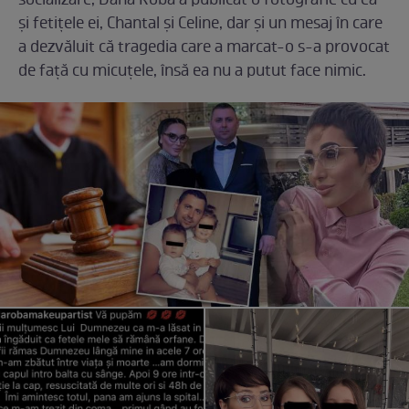
socializare, Dana Roba a publicat o fotografie cu ea
și fetițele ei, Chantal și Celine, dar și un mesaj în care
a dezvăluit că tragedia care a marcat-o s-a provocat
de față cu micuțele, însă ea nu a putut face nimic.