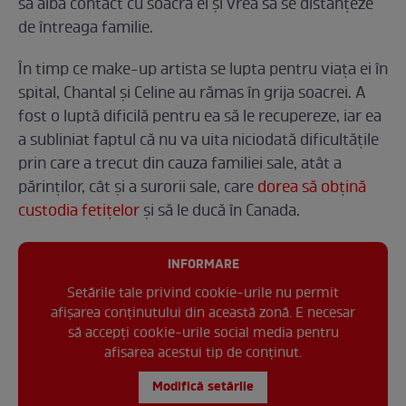
să aibă contact cu soacra ei și vrea să se distanțeze
de întreaga familie.
În timp ce make-up artista se lupta pentru viața ei în
spital, Chantal și Celine au rămas în grija soacrei. A
fost o luptă dificilă pentru ea să le recupereze, iar ea
a subliniat faptul că nu va uita niciodată dificultățile
prin care a trecut din cauza familiei sale, atât a
părinților, cât și a surorii sale, care
dorea să obțină
custodia fetițelor
și să le ducă în Canada.
INFORMARE
Setările tale privind cookie-urile nu permit
afișarea conținutului din această zonă. E necesar
să accepți cookie-urile social media pentru
afisarea acestui tip de conținut.
Modifică setările