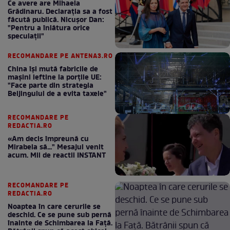
Ce avere are Mihaela
Grădinaru. Declarația sa a fost
făcută publică. Nicușor Dan:
"Pentru a înlătura orice
speculații"
RECOMANDARE PE ANTENA3.RO
China își mută fabricile de
mașini ieftine la porțile UE:
"Face parte din strategia
Beijingului de a evita taxele"
RECOMANDARE PE
REDACTIA.RO
«Am decis împreună cu
Mirabela să..." Mesajul venit
acum. Mii de reactii INSTANT
RECOMANDARE PE
REDACTIA.RO
Noaptea în care cerurile se
deschid. Ce se pune sub pernă
înainte de Schimbarea la Față.