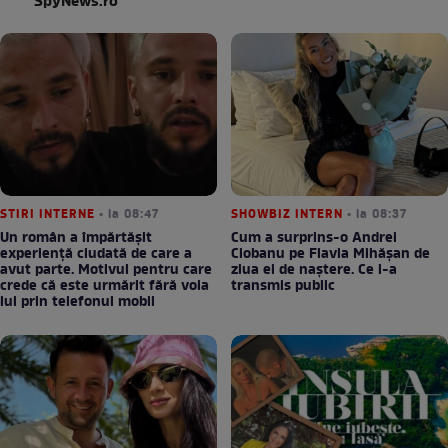
STIRI INTERNE
• la 08:47
SHOWBIZ INTERN
• la 08:37
Un român a împărtășit
Cum a surprins-o Andrei
experiență ciudată de care a
Ciobanu pe Flavia Mihășan de
avut parte. Motivul pentru care
ziua ei de naștere. Ce i-a
crede că este urmărit fără voia
transmis public
lui prin telefonul mobil