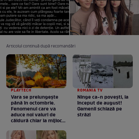
Articolul continuă după recomandări
PLAYTECH
ROMANIA TV
Vara se prelungeşte
Ninge ca-n povești, la
până în octombrie.
început de august!
Fenomenul care va
Oamenii schiază pe
aduce noi valuri de
străzi
căldură chiar la mijlocul
toamnei