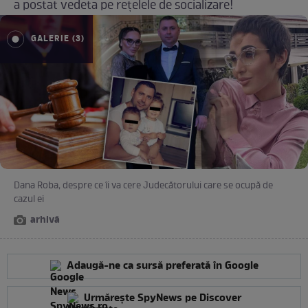
a postat vedeta pe rețelele de socializare!
GALERIE (3)
Dana Roba, despre ce îi va cere Judecătorului care se ocupă de
cazul ei
arhivă
Adaugă-ne ca sursă preferată în Google
Urmărește SpyNews pe Discover