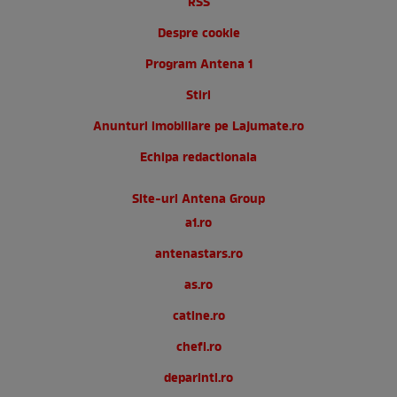
RSS
Despre cookie
Program Antena 1
Stiri
Anunturi imobiliare pe Lajumate.ro
Echipa redactionala
Site-uri Antena Group
a1.ro
antenastars.ro
as.ro
catine.ro
chefi.ro
deparinti.ro