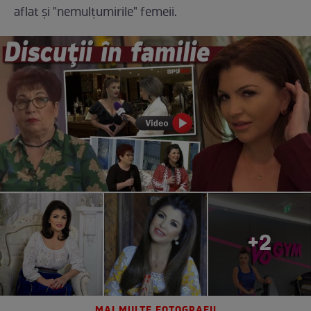
aflat și "nemulțumirile" femeii.
+2
MAI MULTE FOTOGRAFII