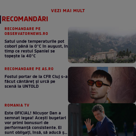
VEZI MAI MULT
RECOMANDĂRI
RECOMANDARE PE
OBSERVATORNEWS.RO
Satul unde temperaturile pot
coborî până la 0°C în august, în
timp ce restul Spaniei se
topește la 40°C
RECOMANDARE PE AS.RO
Fostul portar de la CFR Cluj s-a
făcut cântăreţ şi urcă pe
scenă la UNTOLD
ROMANIA TV
Este OFICIAL! Nicușor Dan a
semnat legea! Acești bugetari
vor primi bonusuri de
performanță consistente. Ei
sunt obligați, însă, să aducă și