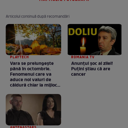
Articolul continuă după recomandări
PLAYTECH
ROMANIA TV
Vara se prelungeşte
Anunţul şoc al zilei!
până în octombrie.
Puţini ştiau că are
Fenomenul care va
cancer
aduce noi valuri de
căldură chiar la mijlocul
toamnei
ANTENASTARS