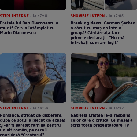
STIRI INTERNE
• la 17:18
SHOWBIZ INTERN
• la 17:05
Fratele lui Dan Diaconescu a
Breaking News! Carmen Șerban
murit! Ce s-a întâmplat cu
a căzut cu mașina într-o
Mario Diaconescu
groapă! Cântăreața face
primele declarații: "Nu mă
întrebați cum am ieșit"
STIRI INTERNE
• la 16:56
SHOWBIZ INTERN
• la 16:27
Româncă, strigăt de disperare,
Gabriela Cristea le-a răspuns
după ce soțul a plecat de acasă!
celor care o critică. Ce mesaj a
Și-ar fi părăsit familia pentru
scris fosta prezentatoare TV
un alt român, pe care îl
consideră “Creatorul”