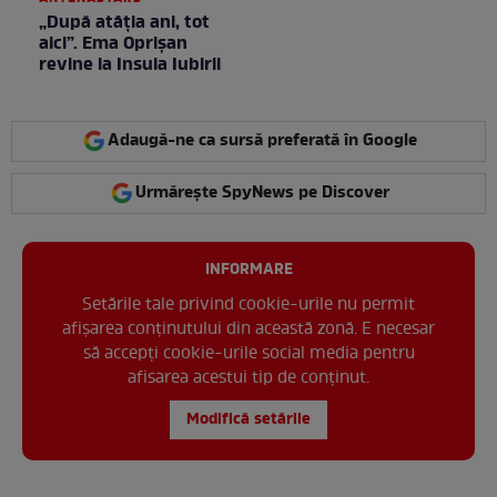
„După atâția ani, tot
aici”. Ema Oprișan
revine la Insula Iubirii
Adaugă-ne ca sursă preferată în Google
Urmărește SpyNews pe Discover
INFORMARE
Setările tale privind cookie-urile nu permit
afișarea conținutului din această zonă. E necesar
să accepți cookie-urile social media pentru
afisarea acestui tip de conținut.
Modifică setările