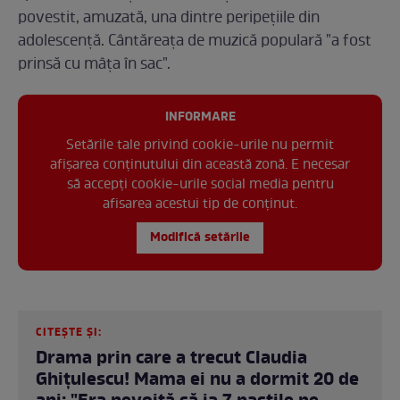
povestit, amuzată, una dintre peripețiile din
adolescență. Cântăreața de muzică populară "a fost
prinsă cu mâța în sac".
INFORMARE
Setările tale privind cookie-urile nu permit
afișarea conținutului din această zonă. E necesar
să accepți cookie-urile social media pentru
afisarea acestui tip de conținut.
Modifică setările
CITEȘTE ȘI:
Drama prin care a trecut Claudia
Ghițulescu! Mama ei nu a dormit 20 de