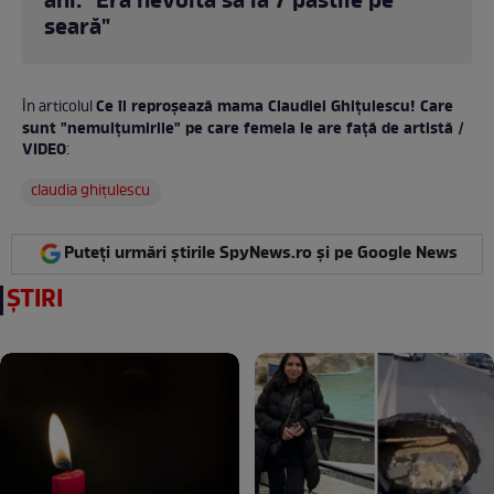
ani: "Era nevoită să ia 7 pastile pe
seară"
Ce îi reproșează mama Claudiei Ghițulescu! Care
În articolul
sunt "nemulțumirile" pe care femeia le are față de artistă /
VIDEO
:
claudia ghiţulescu
Puteți urmări știrile SpyNews.ro și pe Google News
ȘTIRI