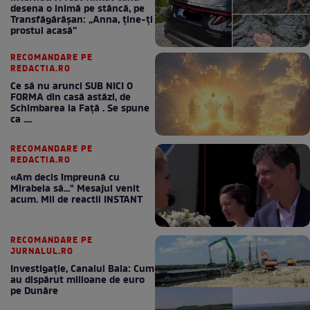
desena o inimă pe stâncă, pe
Transfăgărășan: „Anna, ține-ți
prostul acasă”
RECOMANDARE PE
REDACTIA.RO
Ce să nu arunci SUB NICI O
FORMA din casă astăzi, de
Schimbarea la Față . Se spune
ca ....
RECOMANDARE PE
REDACTIA.RO
«Am decis împreună cu
Mirabela să..." Mesajul venit
acum. Mii de reactii INSTANT
RECOMANDARE PE
JURNALUL.RO
Investigație, Canalul Bala: Cum
au dispărut milioane de euro
pe Dunăre