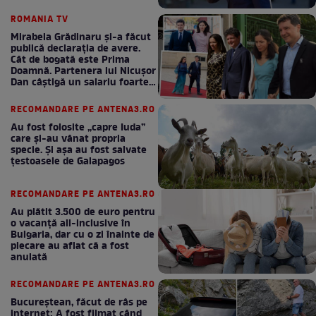
bani la bugetul de stat
ROMANIA TV
Mirabela Grădinaru și-a făcut
publică declarația de avere.
Cât de bogată este Prima
Doamnă. Partenera lui Nicușor
Dan câștigă un salariu foarte
bun în fiecare lună!
RECOMANDARE PE ANTENA3.RO
Au fost folosite „capre Iuda”
care și-au vânat propria
specie. Și așa au fost salvate
țestoasele de Galapagos
RECOMANDARE PE ANTENA3.RO
Au plătit 3.500 de euro pentru
o vacanță all-inclusive în
Bulgaria, dar cu o zi înainte de
plecare au aflat că a fost
anulată
RECOMANDARE PE ANTENA3.RO
Bucureștean, făcut de râs pe
internet: A fost filmat când