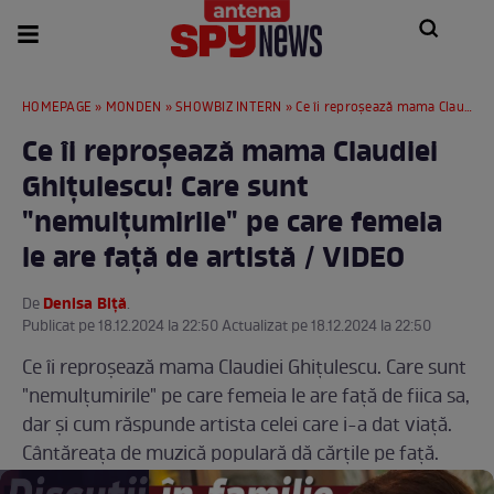
HOMEPAGE
»
MONDEN
»
SHOWBIZ INTERN
» Ce îi reproșează mama Claudiei Ghițulescu! Care sunt "nemulțumirile" pe care femeia le are față de artistă / VIDEO
Ce îi reproșează mama Claudiei
Ghițulescu! Care sunt
"nemulțumirile" pe care femeia
le are față de artistă / VIDEO
Denisa Biță
De
.
Publicat pe 18.12.2024 la 22:50 Actualizat pe 18.12.2024 la 22:50
Ce îi reproșează mama Claudiei Ghițulescu. Care sunt
"nemulțumirile" pe care femeia le are față de fiica sa,
dar și cum răspunde artista celei care i-a dat viață.
Cântăreața de muzică populară dă cărțile pe față.