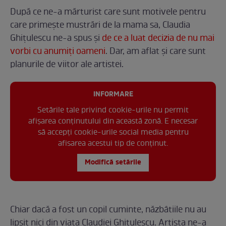
După ce ne-a mărturist care sunt motivele pentru
care primește mustrări de la mama sa, Claudia
Ghițulescu ne-a spus și
de ce a luat decizia de nu mai
vorbi cu anumiți oameni
. Dar, am aflat și care sunt
planurile de viitor ale artistei.
INFORMARE
Setările tale privind cookie-urile nu permit
afișarea conținutului din această zonă. E necesar
să accepți cookie-urile social media pentru
afisarea acestui tip de conținut.
Modifică setările
Chiar dacă a fost un copil cuminte, năzbâtiile nu au
lipsit nici din viața Claudiei Ghițulescu. Artista ne-a