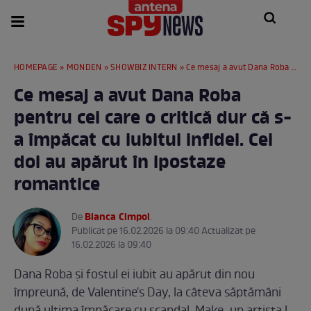
HOMEPAGE
»
MONDEN
»
SHOWBIZ INTERN
» Ce mesaj a avut Dana Roba pentru cei care o critică dur că s-a împăcat cu iubitul infidel. Cei doi au apărut în ipostaze romantice
Ce mesaj a avut Dana Roba
pentru cei care o critică dur că s-
a împăcat cu iubitul infidel. Cei
doi au apărut în ipostaze
romantice
Bianca Cimpoi
De
.
Publicat pe 16.02.2026 la 09:40 Actualizat pe
16.02.2026 la 09:40
Dana Roba și fostul ei iubit au apărut din nou
împreună, de Valentine's Day, la câteva săptămâni