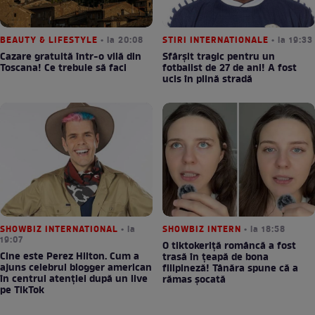
BEAUTY & LIFESTYLE
• la 20:08
STIRI INTERNATIONALE
• la 19:33
Cazare gratuită într-o vilă din
Sfârșit tragic pentru un
Toscana! Ce trebuie să faci
fotbalist de 27 de ani! A fost
ucis în plină stradă
SHOWBIZ INTERNATIONAL
• la
SHOWBIZ INTERN
• la 18:58
19:07
O tiktokeriță româncă a fost
Cine este Perez Hilton. Cum a
trasă în țeapă de bona
ajuns celebrul blogger american
filipineză! Tânăra spune că a
în centrul atenției după un live
rămas șocată
pe TikTok