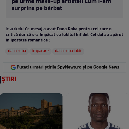
pe urme make-up artistei! Cum l-am
surprins pe bărbat
Ce mesaj a avut Dana Roba pentru cei care o
În articolul
critică dur că s-a împăcat cu iubitul infidel. Cei doi au apărut
în ipostaze romantice
:
dana roba
impacare
dana roba iubit
Puteți urmări știrile SpyNews.ro și pe Google News
ȘTIRI