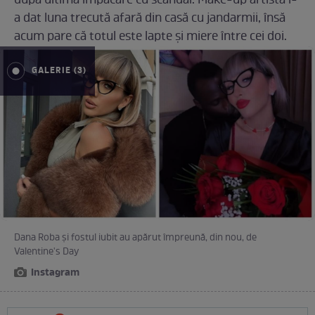
după ultima împăcare cu scandal. Make-up artista l-
a dat luna trecută afară din casă cu jandarmii, însă
acum pare că totul este lapte și miere între cei doi.
GALERIE (3)
Dana Roba și fostul iubit au apărut împreună, din nou, de
Valentine's Day
Instagram