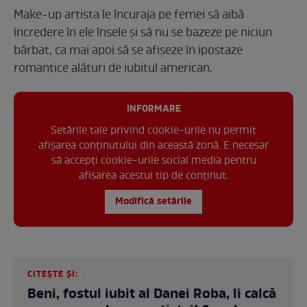
Make-up artista le încuraja pe femei să aibă
încredere în ele însele și să nu se bazeze pe niciun
bărbat, ca mai apoi să se afișeze în ipostaze
romantice alături de iubitul american.
INFORMARE
Setările tale privind cookie-urile nu permit
afișarea conținutului din această zonă. E necesar
să accepți cookie-urile social media pentru
afisarea acestui tip de conținut.
Modifică setările
CITEȘTE ȘI:
Beni, fostul iubit al Danei Roba, îi calcă