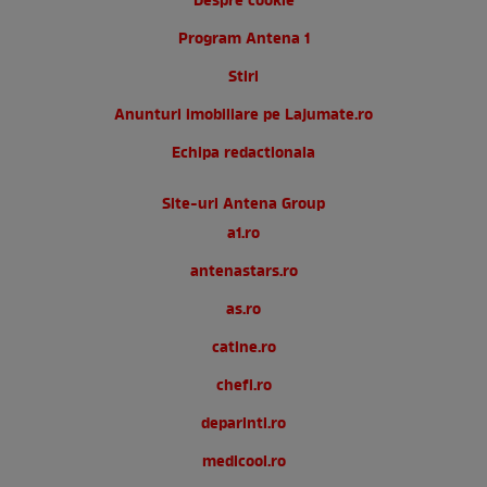
Despre cookie
Program Antena 1
Stiri
Anunturi imobiliare pe Lajumate.ro
Echipa redactionala
Site-uri Antena Group
a1.ro
antenastars.ro
as.ro
catine.ro
chefi.ro
deparinti.ro
medicool.ro