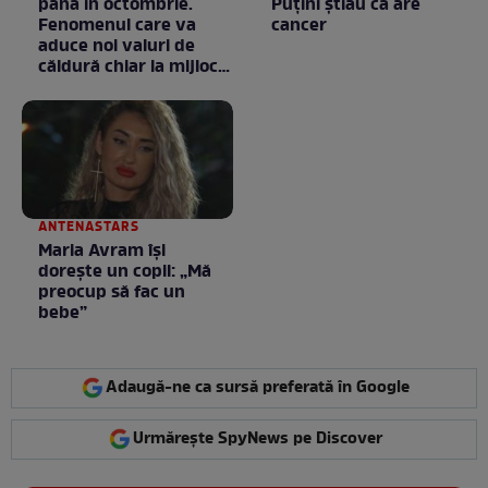
până în octombrie.
Puţini ştiau că are
Fenomenul care va
cancer
aduce noi valuri de
căldură chiar la mijlocul
toamnei
ANTENASTARS
Maria Avram își
dorește un copil: „Mă
preocup să fac un
bebe”
Adaugă-ne ca sursă preferată în Google
Urmărește SpyNews pe Discover