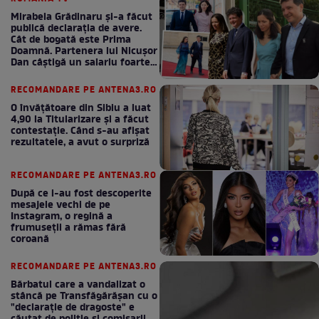
Mirabela Grădinaru și-a făcut
publică declarația de avere.
Cât de bogată este Prima
Doamnă. Partenera lui Nicușor
Dan câștigă un salariu foarte
bun în fiecare lună!
RECOMANDARE PE ANTENA3.RO
O învățătoare din Sibiu a luat
4,90 la Titularizare și a făcut
contestație. Când s-au afișat
rezultatele, a avut o surpriză
RECOMANDARE PE ANTENA3.RO
După ce i-au fost descoperite
mesajele vechi de pe
Instagram, o regină a
frumuseții a rămas fără
coroană
RECOMANDARE PE ANTENA3.RO
Bărbatul care a vandalizat o
stâncă pe Transfăgărășan cu o
"declaraţie de dragoste" e