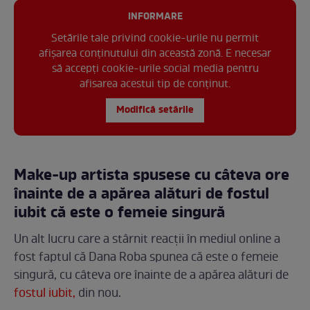
INFORMARE
Setările tale privind cookie-urile nu permit
afișarea conținutului din această zonă. E necesar
să accepți cookie-urile social media pentru
afisarea acestui tip de conținut.
Modifică setările
Make-up artista spusese cu câteva ore
înainte de a apărea alături de fostul
iubit că este o femeie singură
Un alt lucru care a stârnit reacții în mediul online a
fost faptul că Dana Roba spunea că este o femeie
singură, cu câteva ore înainte de a apărea alături de
fostul iubit,
din nou.