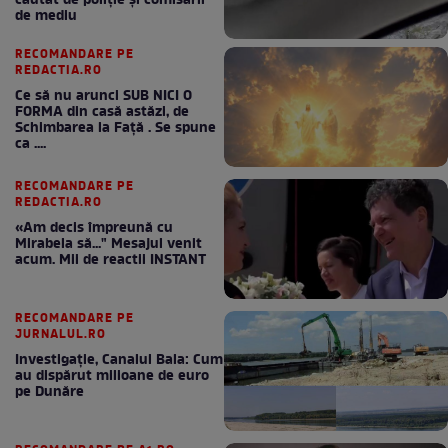
căutat de poliție și comisarii
de mediu
RECOMANDARE PE
REDACTIA.RO
Ce să nu arunci SUB NICI O
FORMA din casă astăzi, de
Schimbarea la Față . Se spune
ca ....
RECOMANDARE PE
REDACTIA.RO
«Am decis împreună cu
Mirabela să..." Mesajul venit
acum. Mii de reactii INSTANT
RECOMANDARE PE
JURNALUL.RO
Investigație, Canalul Bala: Cum
au dispărut milioane de euro
pe Dunăre