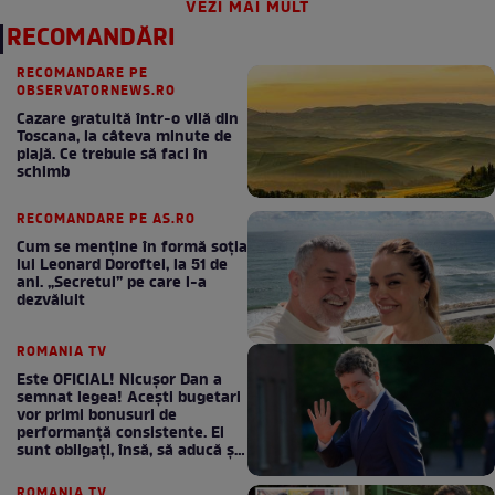
VEZI MAI MULT
RECOMANDĂRI
RECOMANDARE PE
OBSERVATORNEWS.RO
Cazare gratuită într-o vilă din
Toscana, la câteva minute de
plajă. Ce trebuie să faci în
schimb
RECOMANDARE PE AS.RO
Cum se menţine în formă soţia
lui Leonard Doroftei, la 51 de
ani. „Secretul” pe care l-a
dezvăluit
ROMANIA TV
Este OFICIAL! Nicușor Dan a
semnat legea! Acești bugetari
vor primi bonusuri de
performanță consistente. Ei
sunt obligați, însă, să aducă și
bani la bugetul de stat
ROMANIA TV