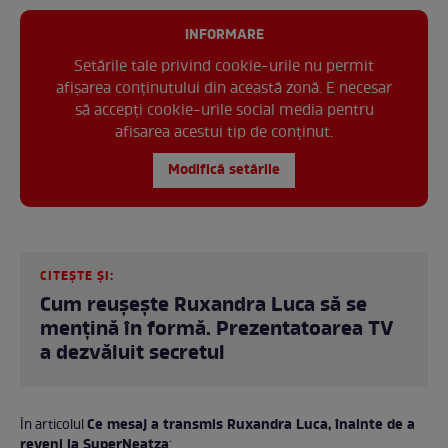
INFORMARE
Setările tale privind cookie-urile nu permit
afișarea conținutului din această zonă. E necesar
să accepți cookie-urile social media pentru
afisarea acestui tip de conținut.
Modifică setările
CITEȘTE ȘI:
Cum reușește Ruxandra Luca să se
mențină în formă. Prezentatoarea TV
a dezvăluit secretul
Ce mesaj a transmis Ruxandra Luca, înainte de a
În articolul
reveni la SuperNeatza
: