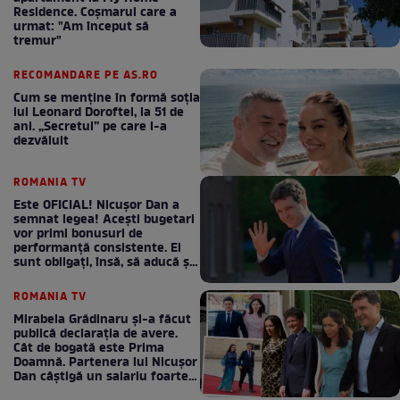
Residence. Coşmarul care a
urmat: "Am început să
tremur"
RECOMANDARE PE AS.RO
Cum se menţine în formă soţia
lui Leonard Doroftei, la 51 de
ani. „Secretul” pe care l-a
dezvăluit
ROMANIA TV
Este OFICIAL! Nicușor Dan a
semnat legea! Acești bugetari
vor primi bonusuri de
performanță consistente. Ei
sunt obligați, însă, să aducă și
bani la bugetul de stat
ROMANIA TV
Mirabela Grădinaru și-a făcut
publică declarația de avere.
Cât de bogată este Prima
Doamnă. Partenera lui Nicușor
Dan câștigă un salariu foarte
bun în fiecare lună!