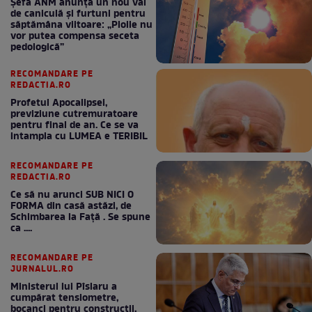
Șefa ANM anunță un nou val
de caniculă și furtuni pentru
săptămâna viitoare: „Ploile nu
vor putea compensa seceta
pedologică”
RECOMANDARE PE
REDACTIA.RO
Profetul Apocalipsei,
previziune cutremuratoare
pentru final de an. Ce se va
intampla cu LUMEA e TERIBIL
RECOMANDARE PE
REDACTIA.RO
Ce să nu arunci SUB NICI O
FORMA din casă astăzi, de
Schimbarea la Față . Se spune
ca ....
RECOMANDARE PE
JURNALUL.RO
Ministerul lui Pîslaru a
cumpărat tensiometre,
bocanci pentru construcții,