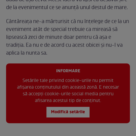
audă de așa ceva. Acest lucru va lipsi cu desăvârșire
de la evenimentul ce se anunță unul destul de mare.
Cântăreața ne-a mărturisit că nu înțelege de ce la un
eveniment atât de special trebuie ca mireasă să
lipsească zeci de minute doar pentru că așa e
tradiția. Ea nu e de acord cu acest obicei și nu-l va
aplica la nunta sa.
INFORMARE
Setările tale privind cookie-urile nu permit
afișarea conținutului din această zonă. E necesar
să accepți cookie-urile social media pentru
afisarea acestui tip de conținut.
Modifică setările