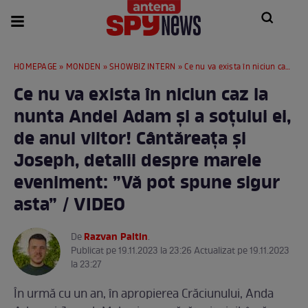
HOMEPAGE
»
MONDEN
»
SHOWBIZ INTERN
» Ce nu va exista în niciun caz la nunta Andei Adam și a soțului ei, de anul viitor! Cântăreața și Joseph, detalii despre marele eveniment: ”Vă pot spune sigur asta” / VIDEO
Ce nu va exista în niciun caz la
nunta Andei Adam și a soțului ei,
de anul viitor! Cântăreața și
Joseph, detalii despre marele
eveniment: ”Vă pot spune sigur
asta” / VIDEO
Razvan Paltin
De
.
Publicat pe 19.11.2023 la 23:26 Actualizat pe 19.11.2023
la 23:27
În urmă cu un an, în apropierea Crăciunului, Anda