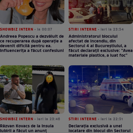
SHOWBIZ INTERN
• la 00:07
STIRI INTERNE
• ieri la 23:54
Andreea Popescu a dezvăluit de
Administratorul blocului
ce recuperarea după operație a
afectat de incendiu, din
devenit dificilă pentru ea.
Sectorul 4 al Bucureștiului, a
Influencerița a făcut confesiuni
făcut declarații exclusive: ”Avea
materiale plastice, a luat foc”
SHOWBIZ INTERN
• ieri la 23:46
STIRI INTERNE
• ieri la 22:51
Răzvan Kovacs de la Insula
Declarația exclusivă a unei
Iubirii a făcut un anunț
locatare din blocul din Sectorul