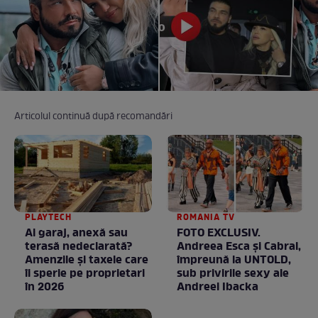
Articolul continuă după recomandări
PLAYTECH
ROMANIA TV
Ai garaj, anexă sau
FOTO EXCLUSIV.
terasă nedeclarată?
Andreea Esca şi Cabral,
Amenzile și taxele care
împreună la UNTOLD,
îi sperie pe proprietari
sub privirile sexy ale
în 2026
Andreei Ibacka