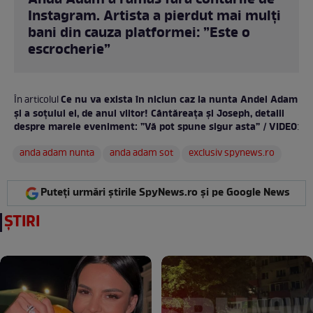
Anda Adam a rămas fără conturile de
Instagram. Artista a pierdut mai mulți
bani din cauza platformei: ”Este o
escrocherie”
Ce nu va exista în niciun caz la nunta Andei Adam
În articolul
și a soțului ei, de anul viitor! Cântăreața și Joseph, detalii
despre marele eveniment: ”Vă pot spune sigur asta” / VIDEO
:
anda adam nunta
anda adam sot
exclusiv spynews.ro
Puteți urmări știrile SpyNews.ro și pe Google News
ȘTIRI