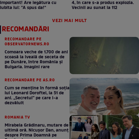
important! Are legătura cu
4, în care s-a produs explozia.
iubita lui: "A spus da!"
Vecinii au sunat la 112
VEZI MAI MULT
RECOMANDĂRI
RECOMANDARE PE
OBSERVATORNEWS.RO
Comoara veche de 1.700 de ani
scoasă la iveală de seceta de
pe Dunăre, între România şi
Bulgaria. Imagini rare
RECOMANDARE PE AS.RO
Cum se menţine în formă soţia
lui Leonard Doroftei, la 51 de
ani. „Secretul” pe care l-a
dezvăluit
ROMANIA TV
Mirabela Grădinaru, mutare de
ultimă oră. Nicuşor Dan, anunţ
despre Prima Doamnă pe