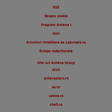
RSS
Despre cookie
Program Antena 1
Stiri
Anunturi imobiliare pe Lajumate.ro
Echipa redactionala
Site-uri Antena Group
a1.ro
antenastars.ro
as.ro
catine.ro
chefi.ro