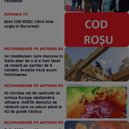
Facebook
ROMANIA TV
Este COD ROŞU. Când vine
urgia în Bucureşti
RECOMANDARE PE ANTENA3.RO
Un moldovean care muncea în
Italia doar de o zi a fost lăsat
să moară pe şantier de 6
români. Aceștia riscă acum
închisoarea
RECOMANDARE PE ANTENA3.RO
Al cincilea val de caniculă va
sufoca Europa săptămâna
viitoare. HARTA domului de
căldură care va aduce până la
42 de grade Celsius
RECOMANDARE PE ANTENA3.RO