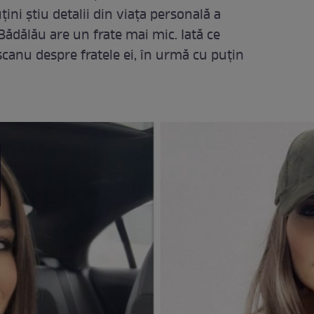
ni știu detalii din viața personală a
 Bădălău are un frate mai mic. Iată ce
ășcanu despre fratele ei, în urmă cu puțin