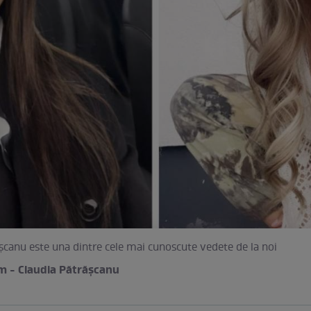
șcanu este una dintre cele mai cunoscute vedete de la noi
m - Claudia Pătrășcanu