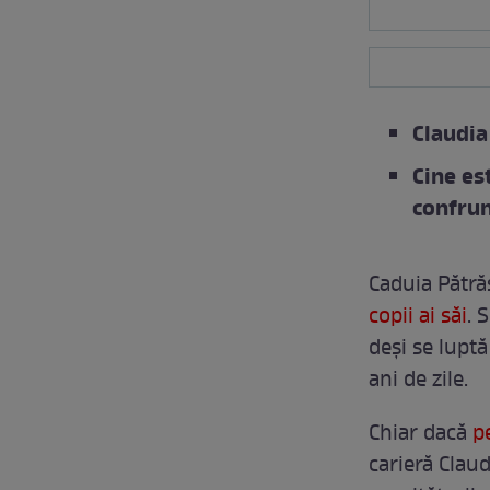
Claudia
Cine es
confrun
Caduia Pătră
copii ai săi
. 
deși se luptă
ani de zile.
Chiar dacă
p
carieră Claud