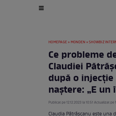
HOMEPAGE
»
MONDEN
»
SHOWBIZ INTER
Ce probleme de
Claudiei Pătrăș
după o injecție
naștere: „E un 
Publicat pe 12.12.2023 la 10:51 Actualizat pe 
Claudia Pătrășcanu este una d