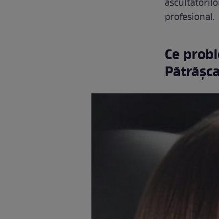
ascultătorilo
profesional.
Ce probl
Pătrășc