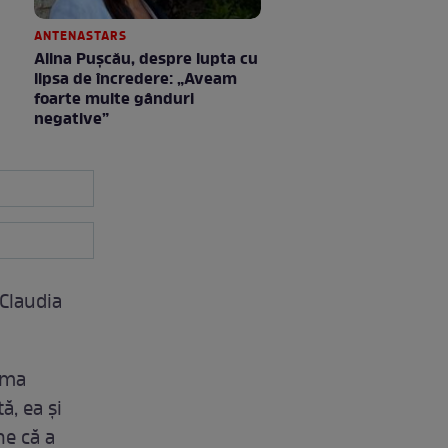
ANTENASTARS
Alina Pușcău, despre lupta cu
lipsa de încredere: „Aveam
foarte multe gânduri
negative”
 Claudia
rma
ă, ea și
ne că a