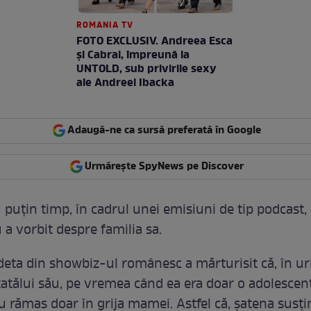
ROMANIA TV
FOTO EXCLUSIV. Andreea Esca
şi Cabral, împreună la
UNTOLD, sub privirile sexy
ale Andreei Ibacka
Adaugă-ne ca sursă preferată în Google
Urmărește SpyNews pe Discover
 puțin timp, în cadrul unei emisiuni de tip podcast,
 a vorbit despre familia sa.
edeta din showbiz-ul românesc a mărturisit că, în u
tatălui său, pe vremea când ea era doar o adolescent
au rămas doar în grija mamei. Astfel că, șatena susți