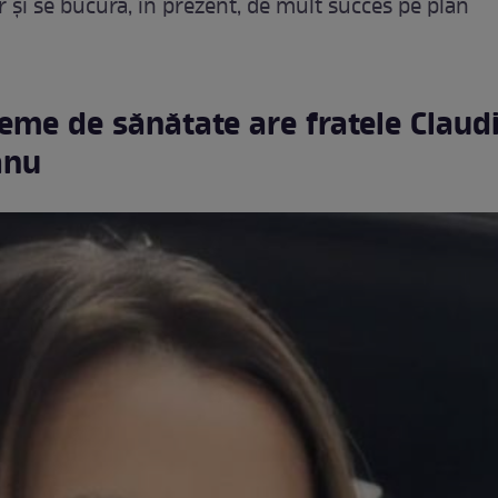
r și se bucură, în prezent, de mult succes pe plan
eme de sănătate are fratele Claudi
anu