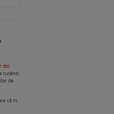
e
r doi
a curând,
ilor de
are că în