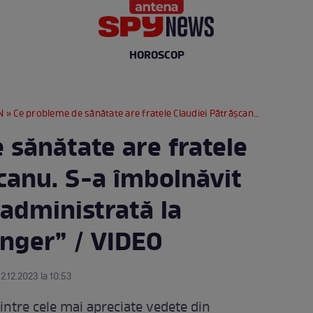
HOROSCOP
N
» Ce probleme de sănătate are fratele Claudiei Pătrășcanu. S-a îmbolnăvit după o injecție administrată la naștere: „E un înger” / VIDEO
 sănătate are fratele
canu. S-a îmbolnăvit
 administrată la
înger” / VIDEO
12.12.2023 la 10:53
intre cele mai apreciate vedete din