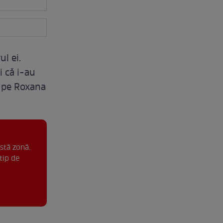
ul ei.
i că i-au
i pe Roxana
stă zonă.
tip de