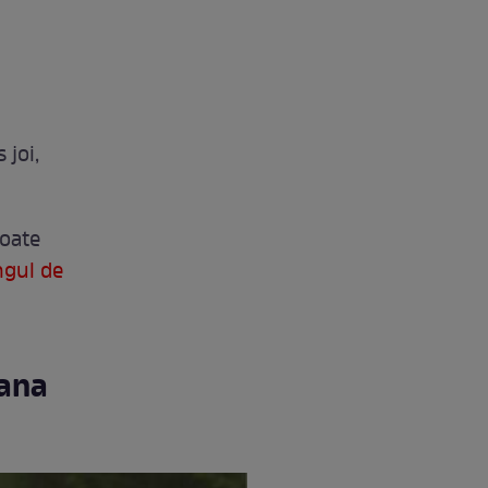
 joi,
toate
ingul de
xana