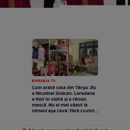
ROMANIA TV
Cum arată casa din Târgu Jiu
a Niculinei Stoican. Loredana
a fost în vizită și a rămas
mască. Nu ai mai văzut la
nimeni așa ceva: Fără cuvinte
/ VIDEO