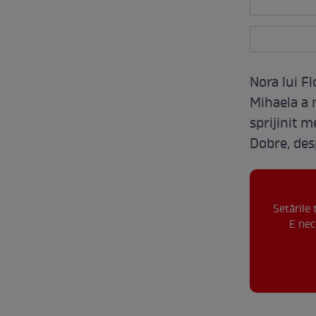
Nora lui Fl
Mihaela a 
sprijinit 
Dobre, des
Setările
E nec