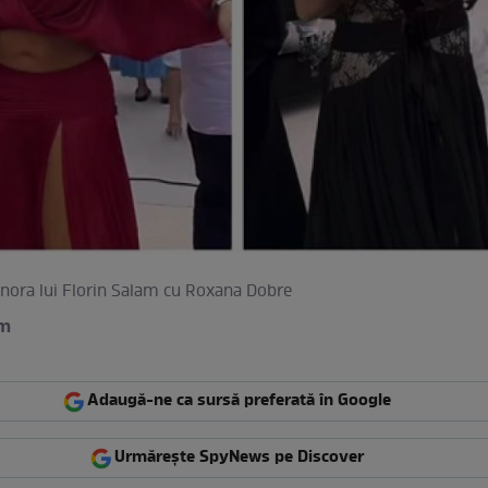
e nora lui Florin Salam cu Roxana Dobre
am
Adaugă-ne ca sursă preferată în Google
Urmărește SpyNews pe Discover