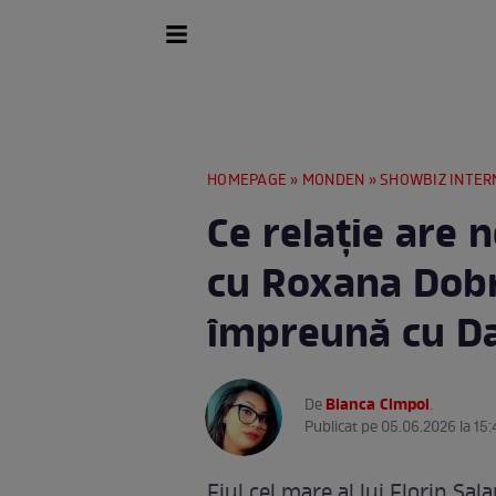
HOMEPAGE
»
MONDEN
»
SHOWBIZ INTER
Ce relație are 
cu Roxana Dobr
împreună cu Da
Bianca Cimpoi
De
.
Publicat pe 05.06.2026 la 15:
Fiul cel mare al lui Florin Sala