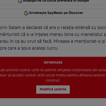
Adaugă-ne ca sursă preferată în Google
Urmărește SpyNews pe Discover
orin Salam a declarat că are o relație strânsă cu socr
mărturisit că s-a înțeles mereu bine cu manelistul ș
mereu în ce au vrut să facă. Mireasa a menționat-o ș
pre care a spus același lucru.
INFORMARE
 tale privind cookie-urile nu permit afișarea conținutului din acea
esar să accepți cookie-urile social media pentru afisarea acestui 
conținut.
Modifică setările