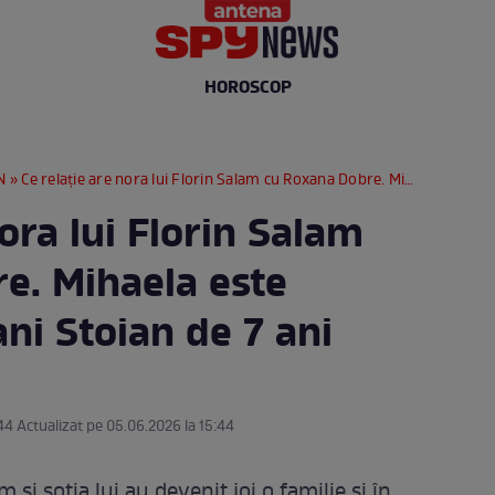
HOROSCOP
N
» Ce relație are nora lui Florin Salam cu Roxana Dobre. Mihaela este împreună cu Dani Stoian de 7 ani
nora lui Florin Salam
e. Mihaela este
ni Stoian de 7 ani
44 Actualizat pe 05.06.2026 la 15:44
m și soția lui au devenit joi o familie și în