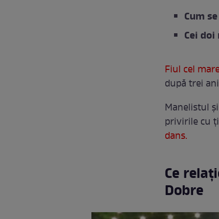
Cum se 
Cei doi
Fiul cel mare
după trei an
Manelistul și
privirile cu 
dans.
Ce relaț
Dobre