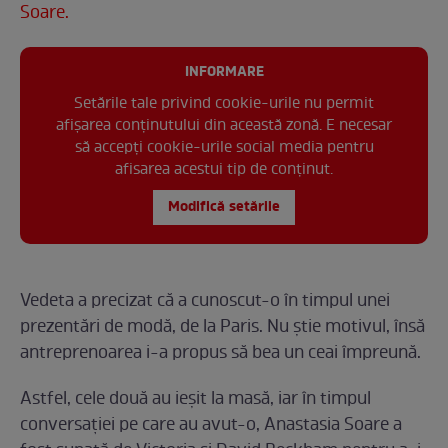
Soare.
INFORMARE
Setările tale privind cookie-urile nu permit
afișarea conținutului din această zonă. E necesar
să accepți cookie-urile social media pentru
afisarea acestui tip de conținut.
Modifică setările
Vedeta a precizat că a cunoscut-o în timpul unei
prezentări de modă, de la Paris. Nu știe motivul, însă
antreprenoarea i-a propus să bea un ceai împreună.
Astfel, cele două au ieșit la masă, iar în timpul
conversației pe care au avut-o, Anastasia Soare a