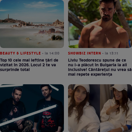
BEAUTY & LIFESTYLE
• la 14:00
SHOWBIZ INTERN
• la 13:11
Top 10 cele mai ieftine țări de
Liviu Teodorescu spune de ce
vizitat în 2026. Locul 2 te va
nu i-a plăcut în Bulgaria la all
surprinde total
inclusive! Cântărețul nu vrea să
mai repete experiența