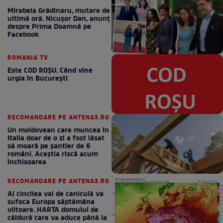
Mirabela Grădinaru, mutare de
ultimă oră. Nicuşor Dan, anunţ
despre Prima Doamnă pe
Facebook
ROMANIA TV
Este COD ROŞU. Când vine
urgia în Bucureşti
RECOMANDARE PE ANTENA3.RO
Un moldovean care muncea în
Italia doar de o zi a fost lăsat
să moară pe şantier de 6
români. Aceștia riscă acum
închisoarea
RECOMANDARE PE ANTENA3.RO
Al cincilea val de caniculă va
sufoca Europa săptămâna
viitoare. HARTA domului de
căldură care va aduce până la