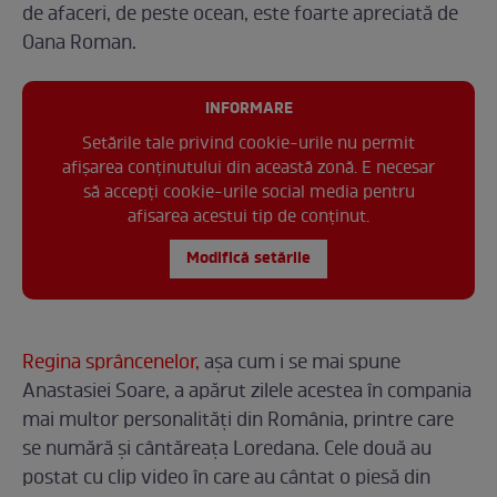
de afaceri, de peste ocean, este foarte apreciată de
Oana Roman.
INFORMARE
Setările tale privind cookie-urile nu permit
afișarea conținutului din această zonă. E necesar
să accepți cookie-urile social media pentru
afisarea acestui tip de conținut.
Modifică setările
Regina sprâncenelor,
așa cum i se mai spune
Anastasiei Soare, a apărut zilele acestea în compania
mai multor personalități din România, printre care
se numără și cântăreața Loredana. Cele două au
postat cu clip video în care au cântat o piesă din