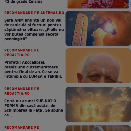
42 de grade Celsius
RECOMANDARE PE ANTENA3.RO
Șefa ANM anunță un nou val
de caniculă și furtuni pentru
săptămâna viitoare: „Ploile nu
vor putea compensa seceta
pedologică”
RECOMANDARE PE
REDACTIA.RO
Profetul Apocalipsei,
previziune cutremuratoare
pentru final de an. Ce se va
intampla cu LUMEA e TERIBIL
RECOMANDARE PE
REDACTIA.RO
Ce să nu arunci SUB NICI O
FORMA din casă astăzi, de
Schimbarea la Față . Se spune
ca ....
RECOMANDARE PE