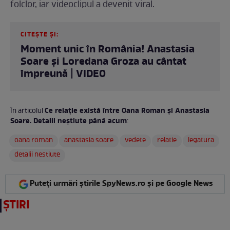
folclor, iar videoclipul a devenit viral.
CITEȘTE ȘI:
Moment unic în România! Anastasia
Soare și Loredana Groza au cântat
împreună | VIDEO
Ce relație există între Oana Roman și Anastasia
În articolul
Soare. Detalii neștiute până acum
:
oana roman
anastasia soare
vedete
relatie
legatura
detalii nestiute
Puteți urmări știrile SpyNews.ro și pe Google News
ȘTIRI