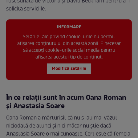
fost sunată de Victoria și David Beckham pentru a-i
solicita serviciile.
INFORMARE
Setările tale privind cookie-urile nu permit
afișarea conținutului din această zonă. E necesar
să accepți cookie-urile social media pentru
afisarea acestui tip de conținut.
Modifică setările
În ce relații sunt în acum Oana Roman
și Anastasia Soare
Oana Roman a mărturisit că nu s-au mai văzut
niciodată de atunci și nici măcar nu știe dacă
Anastasia Soare o mai cunoaște. Cert este că femeia