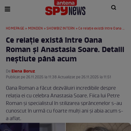
HOMEPAGE
»
MONDEN
»
SHOWBIZ INTERN
» Ce relație există între Oana Roman și Anastasia Soare. Detalii neștiute până acum
Ce relație există între Oana
Roman și Anastasia Soare. Detalii
neștiute până acum
Elena Boruz
De
.
Publicat pe 26.11.2025 la 11:38 Actualizat pe 26.11.2025 la 11:51
Oana Roman a făcut dezvăluiri incredibile despre
relația ei cu celebra Anastasia Soare. Fiica lui Petre
Roman și specialistul în stilizarea sprâncenelor s-au
cunoscut în urmă cu foarte mulți ani și abia acum s-
a aflat.