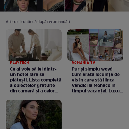
Articolul continuă după recomandări
PLAYTECH
ROMANIA TV
Ce ai voie să iei dintr-
Pur și simplu wow!
un hotel fără să
Cum arată locuința de
plătești. Lista completă
vis în care stă Ilinca
a obiectelor gratuite
Vandici la Monaco în
din cameră și a celor
timpul vacanței. Luxul
care rămân
e în starea lui pură.
proprietatea unității
Totul arată ca în filme!
/ GALERIE FOTO