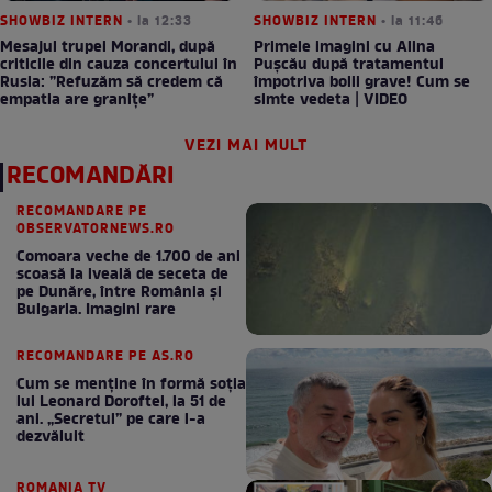
SHOWBIZ INTERN
• la 12:33
SHOWBIZ INTERN
• la 11:46
Mesajul trupei Morandi, după
Primele imagini cu Alina
criticile din cauza concertului în
Pușcău după tratamentul
Rusia: ”Refuzăm să credem că
împotriva bolii grave! Cum se
empatia are granițe”
simte vedeta | VIDEO
VEZI MAI MULT
RECOMANDĂRI
RECOMANDARE PE
OBSERVATORNEWS.RO
Comoara veche de 1.700 de ani
scoasă la iveală de seceta de
pe Dunăre, între România şi
Bulgaria. Imagini rare
RECOMANDARE PE AS.RO
Cum se menţine în formă soţia
lui Leonard Doroftei, la 51 de
ani. „Secretul” pe care l-a
dezvăluit
ROMANIA TV