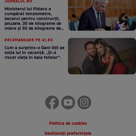
JURNALUL.RO
Ministerul lui Pîslaru a
cumpărat tensiometre,
bocanci pentru construcții,
jaluzele, 30 de kilograme de
miere și 50 de kilograme de
cafea
RECOMANDARE PE A1.RO
Cum a surprins-o Dani Oțil pe
soția lui în vacanță: „Și-a
riscat viața în baia fetelor”:
Politica de cookies
Gestionați preferințele