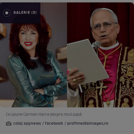
GALERIE (3)
Ce spune Carmen Harra despre noul papă
colaj spynews / facebook / profimediaimages,ro