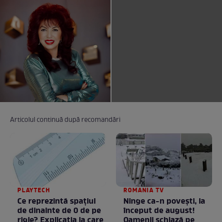
Articolul continuă după recomandări
PLAYTECH
ROMANIA TV
Ce reprezintă spaţiul
Ninge ca-n povești, la
de dinainte de 0 de pe
început de august!
rigle? Explicaţia la care
Oamenii schiază pe