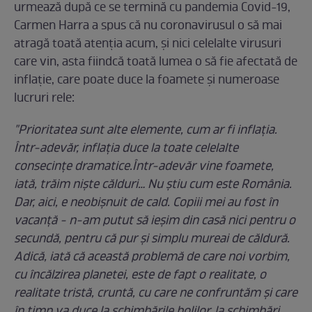
urmează după ce se termină cu pandemia Covid-19,
Carmen Harra a spus că nu coronavirusul o să mai
atragă toată atenția acum, și nici celelalte virusuri
care vin, asta fiindcă toată lumea o să fie afectată de
inflație, care poate duce la foamete și numeroase
lucruri rele:
"Prioritatea sunt alte elemente, cum ar fi inflația.
Într-adevăr, inflația duce la toate celelalte
consecințe dramatice.Într-adevăr vine foamete,
iată, trăim niște călduri… Nu știu cum este România.
Dar, aici, e neobișnuit de cald. Copiii mei au fost în
vacanță - n-am putut să ieșim din casă nici pentru o
secundă, pentru că pur și simplu mureai de căldură.
Adică, iată că această problemă de care noi vorbim,
cu încălzirea planetei, este de fapt o realitate, o
realitate tristă, cruntă, cu care ne confruntăm și care