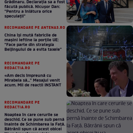
Grădinaru. Declarația sa a fost
făcută publică. Nicușor Dan:
"Pentru a înlătura orice
speculații"
RECOMANDARE PE ANTENA3.RO
China își mută fabricile de
mașini ieftine la porțile UE:
"Face parte din strategia
Beijingului de a evita taxele"
RECOMANDARE PE
REDACTIA.RO
«Am decis împreună cu
Mirabela să..." Mesajul venit
acum. Mii de reactii INSTANT
RECOMANDARE PE
REDACTIA.RO
Noaptea în care cerurile se
deschid. Ce se pune sub pernă
înainte de Schimbarea la Față.
Bătrânii spun că acest obicei