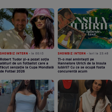
SHOWBIZ INTERN
• la 00:15
SHOWBIZ INTERN
• ieri la 23:48
Robert Tudor și-a pozat soția
Ți-o mai amintești pe
alături de un fotbalist care a
Hannelore Ulrich de la Insula
făcut senzație la Cupa Mondială
Iubirii? Cu ce se ocupă fosta
de Fotbal 2026
concurentă acum