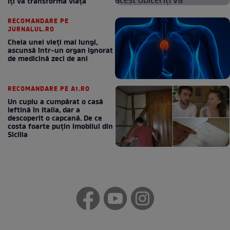
îți va transforma viața
RECOMANDARE PE
JURNALUL.RO
Cheia unei vieți mai lungi,
ascunsă într-un organ ignorat
de medicină zeci de ani
RECOMANDARE PE A1.RO
Un cuplu a cumpărat o casă
ieftină în Italia, dar a
descoperit o capcană. De ce
costa foarte puțin imobilul din
Sicilia