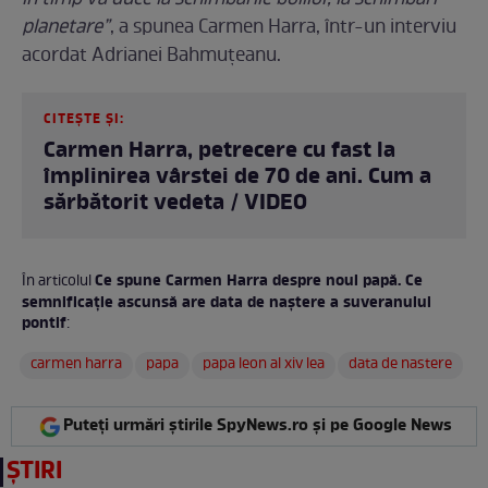
în timp va duce la schimbările bolilor, la schimbări
planetare”
, a spunea Carmen Harra, într-un interviu
acordat Adrianei Bahmuțeanu.
CITEȘTE ȘI:
Carmen Harra, petrecere cu fast la
împlinirea vârstei de 70 de ani. Cum a
sărbătorit vedeta / VIDEO
Ce spune Carmen Harra despre noul papă. Ce
În articolul
semnificație ascunsă are data de naștere a suveranului
pontif
:
carmen harra
papa
papa leon al xiv lea
data de nastere
Puteți urmări știrile SpyNews.ro și pe Google News
ȘTIRI