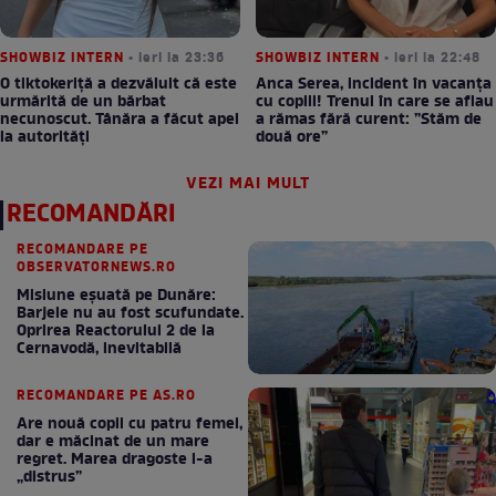
SHOWBIZ INTERN
• ieri la 23:36
SHOWBIZ INTERN
• ieri la 22:48
O tiktokeriță a dezvăluit că este
Anca Serea, incident în vacanța
urmărită de un bărbat
cu copiii! Trenul în care se aflau
necunoscut. Tânăra a făcut apel
a rămas fără curent: ”Stăm de
la autorități
două ore”
VEZI MAI MULT
RECOMANDĂRI
RECOMANDARE PE
OBSERVATORNEWS.RO
Misiune eșuată pe Dunăre:
Barjele nu au fost scufundate.
Oprirea Reactorului 2 de la
Cernavodă, inevitabilă
RECOMANDARE PE AS.RO
Are nouă copii cu patru femei,
dar e măcinat de un mare
regret. Marea dragoste l-a
„distrus”