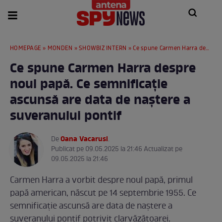
HOMEPAGE
»
MONDEN
»
SHOWBIZ INTERN
» Ce spune Carmen Harra despre noul papă. Ce semnificație ascunsă are data de naștere a suveranului pontif
Ce spune Carmen Harra despre
noul papă. Ce semnificație
ascunsă are data de naștere a
suveranului pontif
Oana Vacarusi
De
.
Publicat pe 09.05.2025 la 21:46 Actualizat pe
09.05.2025 la 21:46
Carmen Harra a vorbit despre noul papă, primul
papă american, născut pe 14 septembrie 1955. Ce
semnificație ascunsă are data de naștere a
suveranului pontif potrivit clarvăzătoarei.