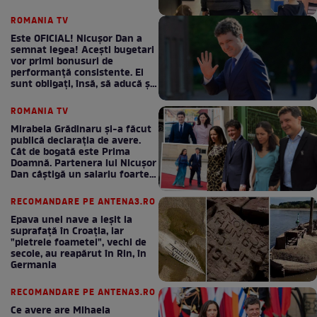
ROMANIA TV
Este OFICIAL! Nicușor Dan a
semnat legea! Acești bugetari
vor primi bonusuri de
performanță consistente. Ei
sunt obligați, însă, să aducă și
bani la bugetul de stat
ROMANIA TV
Mirabela Grădinaru și-a făcut
publică declarația de avere.
Cât de bogată este Prima
Doamnă. Partenera lui Nicușor
Dan câștigă un salariu foarte
bun în fiecare lună!
RECOMANDARE PE ANTENA3.RO
Epava unei nave a ieșit la
suprafață în Croația, iar
"pietrele foametei", vechi de
secole, au reapărut în Rin, în
Germania
RECOMANDARE PE ANTENA3.RO
Ce avere are Mihaela