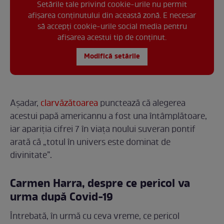
Setările tale privind cookie-urile nu permit
afișarea conținutului din această zonă. E necesar
să accepți cookie-urile social media pentru
afisarea acestui tip de conținut.
Modifică setările
Așadar,
clarvăzătoarea
punctează că alegerea
acestui papă americannu a fost una întâmplătoare,
iar apariția cifrei 7 în viața noului suveran pontif
arată că „totul în univers este dominat de
divinitate”.
Carmen Harra, despre ce pericol va
urma după Covid-19
Întrebată, în urmă cu ceva vreme, ce pericol