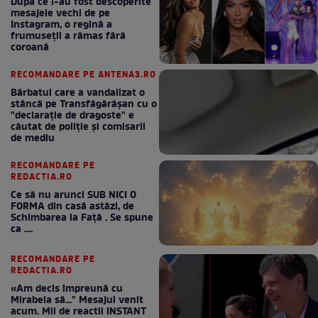
După ce i-au fost descoperite
mesajele vechi de pe
Instagram, o regină a
frumuseții a rămas fără
coroană
RECOMANDARE PE ANTENA3.RO
Bărbatul care a vandalizat o
stâncă pe Transfăgărășan cu o
"declaraţie de dragoste" e
căutat de poliție și comisarii
de mediu
RECOMANDARE PE
REDACTIA.RO
Ce să nu arunci SUB NICI O
FORMA din casă astăzi, de
Schimbarea la Față . Se spune
ca ....
RECOMANDARE PE
REDACTIA.RO
«Am decis împreună cu
Mirabela să..." Mesajul venit
acum. Mii de reactii INSTANT