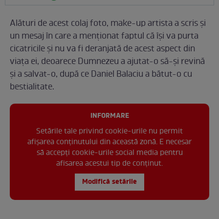
Alături de acest colaj foto, make-up artista a scris și
un mesaj în care a menționat faptul că își va purta
cicatricile și nu va fi deranjată de acest aspect din
viața ei, deoarece Dumnezeu a ajutat-o să-și revină
și a salvat-o, după ce Daniel Balaciu a bătut-o cu
bestialitate.
INFORMARE
Setările tale privind cookie-urile nu permit
afișarea conținutului din această zonă. E necesar
să accepți cookie-urile social media pentru
afisarea acestui tip de conținut.
Modifică setările