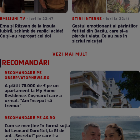
EMISIUNI TV
• ieri la 23:47
STIRI INTERNE
• ieri la 22:41
Ema și Răzvan de la Insula
Gestul emoționant al părinților
Iubirii, schimb de replici acide!
fetiței din Bacău, care și-a
Ce și-au reproșat cei doi
pierdut viața. Ce au pus în
sicriul micuței
VEZI MAI MULT
RECOMANDĂRI
RECOMANDARE PE
OBSERVATORNEWS.RO
A plătit 75.000 de € pe un
apartament la My Home
Residence. Coşmarul care a
urmat: "Am început să
tremur"
RECOMANDARE PE AS.RO
Cum se menţine în formă soţia
lui Leonard Doroftei, la 51 de
ani. „Secretul” pe care l-a