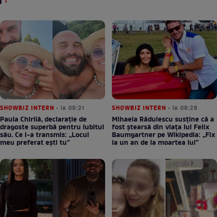
SHOWBIZ INTERN
• la 09:21
SHOWBIZ INTERN
• la 08:28
Paula Chirilă, declarație de
Mihaela Rădulescu susține că a
dragoste superbă pentru iubitul
fost ștearsă din viața lui Felix
său. Ce i-a transmis: „Locul
Baumgartner pe Wikipedia: „Fix
meu preferat ești tu”
la un an de la moartea lui”