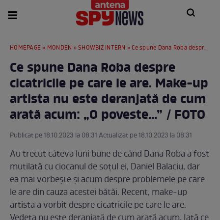
HOMEPAGE
»
MONDEN
»
SHOWBIZ INTERN
» Ce spune Dana Roba despre cicatricile pe care le are. Make-up artista nu este deranjată de cum arată acum: „O poveste...” / FOTO
Ce spune Dana Roba despre
cicatricile pe care le are. Make-up
artista nu este deranjată de cum
arată acum: „O poveste...” / FOTO
Publicat pe 18.10.2023 la 08:31 Actualizat pe 18.10.2023 la 08:31
Au trecut câteva luni bune de când Dana Roba a fost
mutilată cu ciocanul de soțul ei, Daniel Balaciu, dar
ea mai vorbește și acum despre problemele pe care
le are din cauza acestei bătăi. Recent, make-up
artista a vorbit despre cicatricile pe care le are.
Vedeta nu este deranjată de cum arată acum. Iată ce