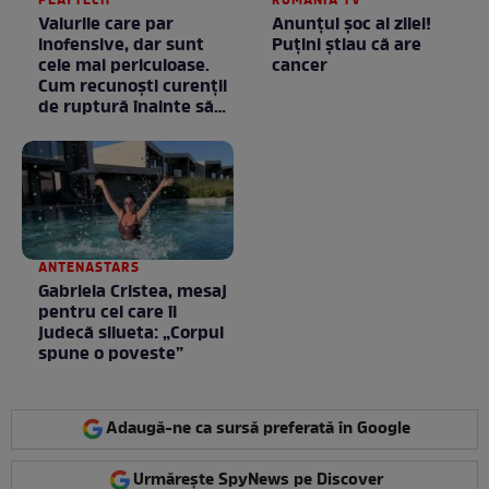
PLAYTECH
ROMANIA TV
Valurile care par
Anunţul şoc al zilei!
inofensive, dar sunt
Puţini ştiau că are
cele mai periculoase.
cancer
Cum recunoști curenții
de ruptură înainte să
intri în apă
ANTENASTARS
Gabriela Cristea, mesaj
pentru cei care îi
judecă silueta: „Corpul
spune o poveste”
Adaugă-ne ca sursă preferată în Google
Urmărește SpyNews pe Discover