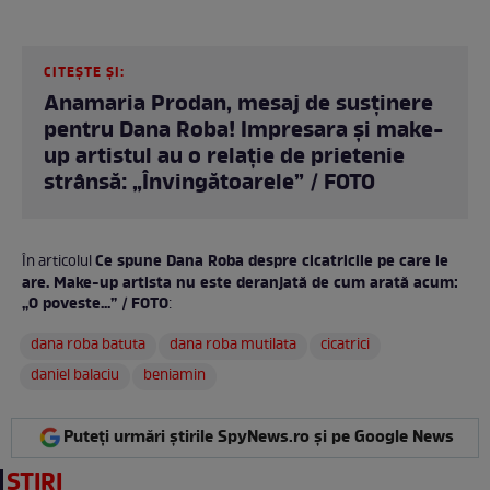
CITEȘTE ȘI:
Anamaria Prodan, mesaj de susținere
pentru Dana Roba! Impresara și make-
up artistul au o relație de prietenie
strânsă: „Învingătoarele” / FOTO
Ce spune Dana Roba despre cicatricile pe care le
În articolul
are. Make-up artista nu este deranjată de cum arată acum:
„O poveste...” / FOTO
:
dana roba batuta
dana roba mutilata
cicatrici
daniel balaciu
beniamin
Puteți urmări știrile SpyNews.ro și pe Google News
ȘTIRI