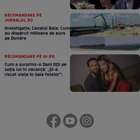
RECOMANDARE PE
JURNALUL.RO
Investigație, Canalul Bala: Cum
au dispărut milioane de euro
pe Dunăre
RECOMANDARE PE A1.RO
Cum a surprins-o Dani Oțil pe
soția lui în vacanță: „Și-a
riscat viața în baia fetelor”: