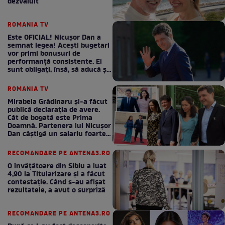
dezvăluit
ROMANIA TV
Este OFICIAL! Nicușor Dan a
semnat legea! Acești bugetari
vor primi bonusuri de
performanță consistente. Ei
sunt obligați, însă, să aducă și
bani la bugetul de stat
ROMANIA TV
Mirabela Grădinaru și-a făcut
publică declarația de avere.
Cât de bogată este Prima
Doamnă. Partenera lui Nicușor
Dan câștigă un salariu foarte
bun în fiecare lună!
RECOMANDARE PE ANTENA3.RO
O învățătoare din Sibiu a luat
4,90 la Titularizare și a făcut
contestație. Când s-au afișat
rezultatele, a avut o surpriză
RECOMANDARE PE ANTENA3.RO