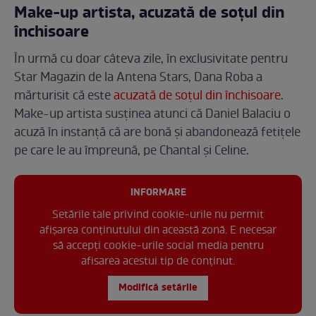
Make-up artista, acuzată de soțul din
închisoare
În urmă cu doar câteva zile, în exclusivitate pentru
Star Magazin de la Antena Stars, Dana Roba a
mărturisit că este
acuzată de soțul din închisoare
.
Make-up artista susținea atunci că Daniel Balaciu o
acuză în instanță că are bonă și abandonează fetițele
pe care le au împreună, pe Chantal și Celine.
INFORMARE
Setările tale privind cookie-urile nu permit
afișarea conținutului din această zonă. E necesar
să accepți cookie-urile social media pentru
afisarea acestui tip de conținut.
Modifică setările