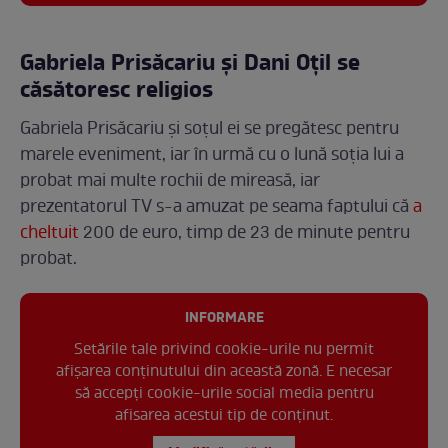
Gabriela Prisăcariu și Dani Oțil se
căsătoresc religios
Gabriela Prisăcariu și soțul ei se pregătesc pentru
marele eveniment, iar în urmă cu o lună soția lui a
probat mai multe rochii de mireasă, iar
prezentatorul TV s-a amuzat pe seama faptului că
a
cheltuit
200 de euro, timp de 23 de minute pentru
probat.
INFORMARE
Setările tale privind cookie-urile nu permit
afișarea conținutului din această zonă. E necesar
să accepți cookie-urile social media pentru
afisarea acestui tip de conținut.