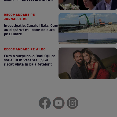
RECOMANDARE PE
JURNALUL.RO
Investigație, Canalul Bala: Cum
au dispărut milioane de euro
pe Dunăre
RECOMANDARE PE A1.RO
Cum a surprins-o Dani Oțil pe
soția lui în vacanță: „Și-a
riscat viața în baia fetelor”: