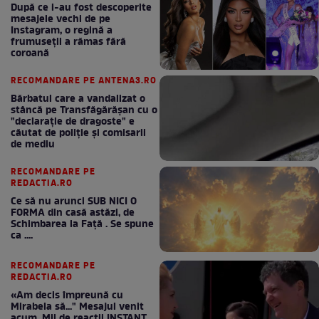
După ce i-au fost descoperite
mesajele vechi de pe
Instagram, o regină a
frumuseții a rămas fără
coroană
RECOMANDARE PE ANTENA3.RO
Bărbatul care a vandalizat o
stâncă pe Transfăgărășan cu o
"declaraţie de dragoste" e
căutat de poliție și comisarii
de mediu
RECOMANDARE PE
REDACTIA.RO
Ce să nu arunci SUB NICI O
FORMA din casă astăzi, de
Schimbarea la Față . Se spune
ca ....
RECOMANDARE PE
REDACTIA.RO
«Am decis împreună cu
Mirabela să..." Mesajul venit
acum. Mii de reactii INSTANT