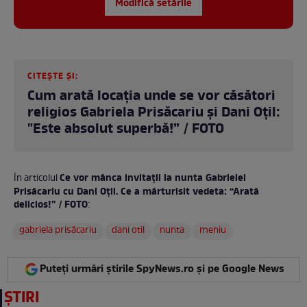
Modifică setările
CITEȘTE ȘI:
Cum arată locația unde se vor căsători
religios Gabriela Prisăcariu și Dani Oțil:
"Este absolut superbă!” / FOTO
Ce vor mânca invitații la nunta Gabrielei
În articolul
Prisăcariu cu Dani Oțil. Ce a mărturisit vedeta: “Arată
delicios!” / FOTO
:
gabriela prisăcariu
dani otil
nunta
meniu
Puteți urmări știrile SpyNews.ro și pe Google News
ȘTIRI