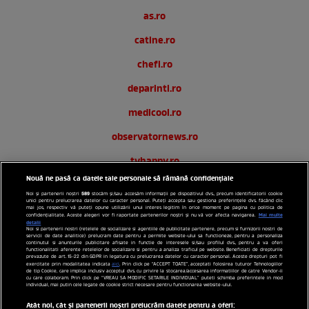
as.ro
catine.ro
chefi.ro
deparinti.ro
medicool.ro
observatornews.ro
tvhappy.ro
Nouă ne pasă ca datele tale personale să rămână confidențiale
useit.ro
589
Noi și partenerii noștri
stocăm și/sau accesăm informații pe dispozitivul dvs., precum identificatorii cookie
unici pentru prelucrarea datelor cu caracter personal. Puteți accepta sau gestiona preferințele dvs. făcând clic
zutv.ro
mai jos, respectiv vă puteți opune utilizării unui interes legitim în orice moment pe pagina cu politica de
Mai multe
confidențialitate. Aceste alegeri vor fi raportate partenerilor noștri și nu vă vor afecta navigarea.
detalii
Noi si partenerii nostri (retelele de socializare si agentiile de publicitate partenere, precum si furnizorii nostri de
Trends AntenaPLAY
servicii de date analitice) prelucram date pentru a permite website-ului sa functioneze, pentru a personaliza
continutul si anunturile publicitare afisate in functie de interesele si/sau profilul dvs., pentru a va oferi
functionalitati aferente retelelor de socializare si pentru a analiza traficul pe website. Beneficiati de drepturile
AntenaPLAY
prevazute de art. 15-22 din GDPR in legatura cu prelucrarea datelor cu caracter personal. Aceste drepturi pot fi
exercitate prin modalitatea indicata
aici
. Prin click pe “ACCEPT TOATE”, acceptati folosirea tuturor Tehnologiilor
de tip Cookie, care implica inclusiv acceptul dvs. cu privire la stocarea/accesarea informatiilor de catre Vendor-ii
cu care colaboram. Prin click pe “VREAU SA MODIFIC SETARILE INDIVIDUAL” puteti schimba preferintele in mod
individual, mai putin cele legate de cookie strict necesare pentru functionarea website-ului.
Acest site este creat si administrat de Digital Antena Group.
Toate drepturile rezervate.
Atât noi, cât și partenerii noștri prelucrăm datele pentru a oferi: