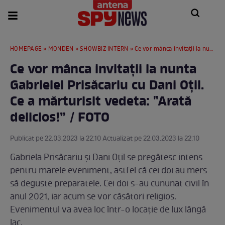
HOMEPAGE
»
MONDEN
»
SHOWBIZ INTERN
» Ce vor mânca invitații la nunta Gabrielei Prisăcariu cu Dani Oțil. Ce a mărturisit vedeta: "Arată delicios!” / FOTO
Ce vor mânca invitații la nunta
Gabrielei Prisăcariu cu Dani Oțil.
Ce a mărturisit vedeta: "Arată
delicios!” / FOTO
Publicat pe 22.03.2023 la 22:10 Actualizat pe 22.03.2023 la 22:10
Gabriela Prisăcariu și Dani Oțil se pregătesc intens
pentru marele eveniment, astfel că cei doi au mers
să deguste preparatele. Cei doi s-au cununat civil în
anul 2021, iar acum se vor căsători religios.
Evenimentul va avea loc într-o locație de lux lângă
lac.