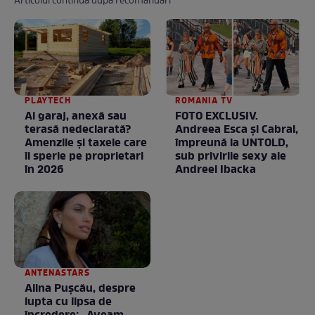
Articolul continuă după recomandări
PLAYTECH
ROMANIA TV
Ai garaj, anexă sau
FOTO EXCLUSIV.
terasă nedeclarată?
Andreea Esca şi Cabral,
Amenzile și taxele care
împreună la UNTOLD,
îi sperie pe proprietari
sub privirile sexy ale
în 2026
Andreei Ibacka
ANTENASTARS
Alina Pușcău, despre
lupta cu lipsa de