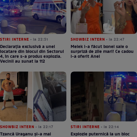
STIRI INTERNE
• la 22:51
SHOWBIZ INTERN
• la 22:47
Declarația exclusivă a unei
Melek i-a făcut bonei sale o
locatare din blocul din Sectorul
surpriză de zile mari! Ce cadou
4, în care s-a produs explozia.
i-a oferit Anei
Vecinii au sunat la 112
SHOWBIZ INTERN
• la 22:17
STIRI INTERNE
• la 22:14
Tzancă Uraganu și-a mai
Explozie puternică la un bloc