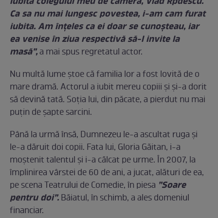
iubita colegului meu de cameră, Vlad Rpdescu.
Ca sa nu mai lungesc povestea, i-am cam furat
iubita. Am înțeles ca ei doar se cunoșteau, iar
ea venise în ziua respectivă să-l invite la
masă”,
a mai spus regretatul actor.
Nu multă lume ștoe că familia lor a fost lovită de o
mare dramă. Actorul a iubit mereu copiii și și-a dorit
să devină tată. Soția lui, din păcate, a pierdut nu mai
puțin de șapte sarcini.
Până la urmă însă, Dumnezeu le-a ascultat ruga și
le-a dăruit doi copii. Fata lui, Gloria Găitan, i-a
moștenit talentul și i-a călcat pe urme. În 2007, la
împlinirea vârstei de 60 de ani, a jucat, alături de ea,
”Soare
pe scena Teatrului de Comedie, în piesa
pentru doi”.
Băiatul, în schimb, a ales domeniul
financiar.