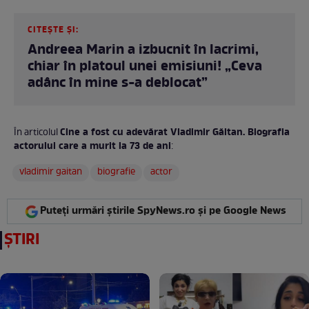
CITEȘTE ȘI:
Andreea Marin a izbucnit în lacrimi,
chiar în platoul unei emisiuni! „Ceva
adânc în mine s-a deblocat”
Cine a fost cu adevărat Vladimir Găitan. Biografia
În articolul
actorului care a murit la 73 de ani
:
vladimir gaitan
biografie
actor
Puteți urmări știrile SpyNews.ro și pe Google News
ȘTIRI