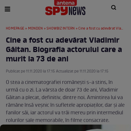
HOMEPAGE
»
MONDEN
»
SHOWBIZ INTERN
» Cine a fost cu adevărat Vladimir Găitan. Biografia actorului care a murit la 73 de ani
Cine a fost cu adevărat Vladimir
Găitan. Biografia actorului care a
murit la 73 de ani
Publicat pe 11.11.2020 la 17:15 Actualizat pe 11.11.2020 la 17:15
O stea a cinematografiei românești s-a stins, în
urmă cu o zi. La vârsta de doar 73 de ani, Vladimir
Găitan a plecat, definitiv, dintre noi. Amintirea lui va
rămâne însă veșnic în sufletele apropiaților, dar și ale
fanilor săi, iar actorul va trăi mereu prin intermediul
rolurilor sale memorabile, în filme consacrate.