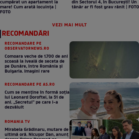
cumpărat un apartament la
din Sectorul 4, în București! Un
mare! Cum arată locuința |
tânăr ar fi fost grav rănit | FOTO
FOTO
VEZI MAI MULT
RECOMANDĂRI
RECOMANDARE PE
OBSERVATORNEWS.RO
Comoara veche de 1.700 de ani
scoasă la iveală de seceta de
pe Dunăre, între România şi
Bulgaria. Imagini rare
RECOMANDARE PE AS.RO
Cum se menţine în formă soţia
lui Leonard Doroftei, la 51 de
ani. „Secretul” pe care l-a
dezvăluit
ROMANIA TV
Mirabela Grădinaru, mutare de
ultimă oră. Nicuşor Dan, anunţ