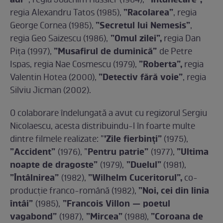
aur”
”Întunecare”,
, regia Joachim Hassler (1984),
”Racolarea”
regia Alexandru Tatos (1985),
, regia
”Secretul lui Nemesis”
George Cornea (1985),
,
”Omul zilei”,
regia Geo Saizescu (1986),
regia Dan
”Musafirul de duminică”
Pița (1997),
de Petre
”Roberta”,
Ispas, regia Nae Cosmescu (1979),
regia
”Detectiv fără voie”
Valentin Hotea (2000),
, regia
Silviu Jicman (2002).
O colaborare îndelungată a avut cu regizorul Sergiu
Nicolaescu, acesta distribuindu-l în foarte multe
’Zile fierbinți”
dintre filmele realizate: ”
(1975),
”Accident”
Pentru patrie”
”Ultima
(1976), ”
(1977),
noapte de dragoste”
”Duelul”
(1979),
(1981),
”Întâlnirea”
”Wilhelm Cuceritorul”,
(1982),
co-
”Noi, cei din linia
producție franco-română (1982),
întâi”
”Francois Villon — poetul
(1985),
vagabond”
”Mircea”
”Coroana de
(1987),
(1988),