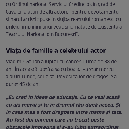
cu Ordinul național Serviciul Credincios în grad de
Cavaler, alături de alți actori, ”pentru devotamentul
și harul artistic puse în slujba teatrului romanesc, cu
prilejul împlinirii unui veac și jumătate de existență a
Teatrului Național din București”.
Viața de familie a celebrului actor
Vladimir Găitan a luptat cu cancerul timp de 33 de
ani. În această luptă a sa cu boala, i-a stat mereu
alături Tunde, soția sa. Povestea lor de dragoste a
durat 45 de ani.
„Eu cred în ideea de educație. Cu ce vezi acasă
cu aia mergi și tu în drumul tău după aceea. Și
în casa mea a fost dragoste între mama și tata.
Au fost doi oameni care au trecut peste
obstacole împreună și s-au iubit extraordinar.