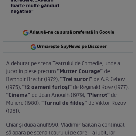
încredere: „Aveam
foarte multe gânduri
negative”
Adaugă-ne ca sursă preferată în Google
Urmărește SpyNews pe Discover
A debutat pe scena Teatrului de Comedie, unde a
”Mutter Courage”
jucat în piese precum
de
”Trei surori”
Bertholt Brecht (1972),
de A.P. Cehov
”12 oameni furioși”
(1975),
de Reginald Rose (1977),
”Cinema”
”Pierrot”
de Jean Anouilh (1979),
de
”Turnul de fildeș”
Moliere (1980),
de Viktor Rozov
(1981).
Chiar și după anul1990, Vladimir Găitan a continuat
să apară pe scena teatrului pe care l-a iubit, iar