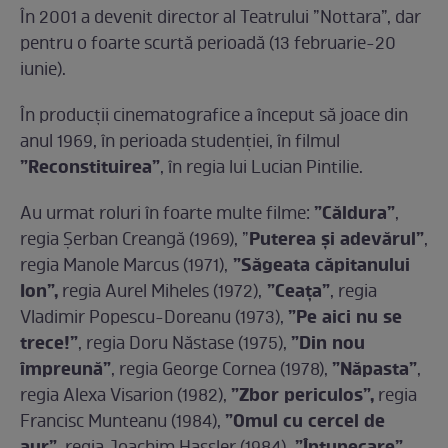
În 2001 a devenit director al Teatrului ”Nottara”, dar
pentru o foarte scurtă perioadă (13 februarie-20
iunie).
În producții cinematografice a început să joace din
anul 1969, în perioada studenției, în filmul
”Reconstituirea”
, în regia lui Lucian Pintilie.
”Căldura”
Au urmat roluri în foarte multe filme:
,
Puterea și adevărul”
regia Șerban Creangă (1969), ”
,
”Săgeata căpitanului
regia Manole Marcus (1971),
Ion”,
”Ceața”
regia Aurel Miheles (1972),
, regia
”Pe aici nu se
Vladimir Popescu-Doreanu (1973),
trece!”
”Din nou
, regia Doru Năstase (1975),
împreună”
”Năpasta”
, regia George Cornea (1978),
,
”Zbor periculos”,
regia Alexa Visarion (1982),
regia
”Omul cu cercel de
Francisc Munteanu (1984),