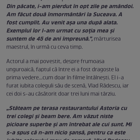
Din păcate, i-am pierdut în opt zile pe amândoi.
Am făcut două înmormântări la Suceava. A
fost cumplit. Au venit așa una după alata.
Exemplul lor l-am urmat cu soția mea și
suntem de 45 de ani împreună.”,
mărturisea
maestrul, în urmă cu ceva timp.
Actorul a mai povestit, despre frumoasa
unguroaică, faptul că între ei a fost dragoste la
prima vedere...cum doar în filme întâlnești. El i-a
furat iubita coleguli său de scenă, Vlad Rădescu, iar
cei doi s-au căsătorit doar trei luni mai târziu.
„Stăteam pe terasa restaurantului Astoria cu
trei colegi și beam bere. Am văzut niste
picioare superbe și am întrebat ale cui sunt. Mi
s-a spus că n-am nicio șansă, pentru ca este