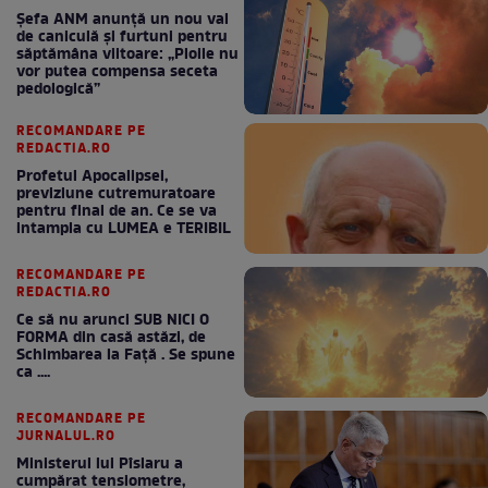
Șefa ANM anunță un nou val
de caniculă și furtuni pentru
săptămâna viitoare: „Ploile nu
vor putea compensa seceta
pedologică”
RECOMANDARE PE
REDACTIA.RO
Profetul Apocalipsei,
previziune cutremuratoare
pentru final de an. Ce se va
intampla cu LUMEA e TERIBIL
RECOMANDARE PE
REDACTIA.RO
Ce să nu arunci SUB NICI O
FORMA din casă astăzi, de
Schimbarea la Față . Se spune
ca ....
RECOMANDARE PE
JURNALUL.RO
Ministerul lui Pîslaru a
cumpărat tensiometre,