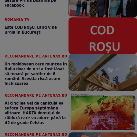
despre Prima Doamnă pe
Facebook
ROMANIA TV
Este COD ROŞU. Când vine
urgia în Bucureşti
RECOMANDARE PE ANTENA3.RO
Un moldovean care muncea în
Italia doar de o zi a fost lăsat
să moară pe şantier de 6
români. Aceștia riscă acum
închisoarea
RECOMANDARE PE ANTENA3.RO
Al cincilea val de caniculă va
sufoca Europa săptămâna
viitoare. HARTA domului de
căldură care va aduce până la
42 de grade Celsius
RECOMANDARE PE ANTENA3.RO