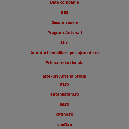
Date companie
RSS
Despre cookie
Program Antena 1
Stiri
Anunturi imobiliare pe Lajumate.ro
Echipa redactionala
Site-uri Antena Group
a1.ro
antenastars.ro
as.ro
catine.ro
chefi.ro