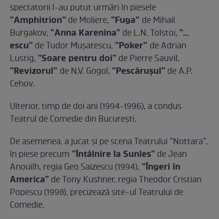
spectatorii l-au putut urmări în piesele
”Amphitrion”
”Fuga”
de Moliere,
de Mihail
”Anna Karenina”
”…
Burgakov,
de L.N. Tolstoi,
escu”
”Poker”
de Tudor Mușatescu,
de Adrian
”Soare pentru doi”
Lustig,
de Pierre Sauvil,
”Revizorul”
”Pescărușul”
de N.V. Gogol,
de A.P.
Cehov.
Ulterior, timp de doi ani (1994-1996), a condus
Teatrul de Comedie din București.
De asemenea, a jucat și pe scena Teatrului ”Nottara”,
”Întâlnire la Sunles”
în piese precum
de Jean
”Îngeri în
Anouilh, regia Geo Saizescu (1994),
America”
de Tony Kushner, regia Theodor Cristian
Popescu (1998), precizează site-ul Teatrului de
Comedie.