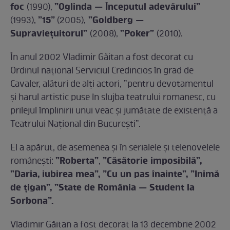
foc
”Oglinda — Începutul adevărului”
(1990),
”15”
”Goldberg —
(1993),
(2005),
Supraviețuitorul”
”Poker”
(2008),
(2010).
În anul 2002 Vladimir Găitan a fost decorat cu
Ordinul național Serviciul Credincios în grad de
Cavaler, alături de alți actori, ”pentru devotamentul
și harul artistic puse în slujba teatrului romanesc, cu
prilejul împlinirii unui veac și jumătate de existență a
Teatrului Național din București”.
El a apărut, de asemenea și în serialele și telenovelele
”Roberta”
”Căsătorie imposibilă”,
românești:
,
”Daria, iubirea mea”, ”Cu un pas înainte”, ”Inimă
de țigan”, ”State de România — Student la
Sorbona”.
Vladimir Găitan a fost decorat la 13 decembrie 2002