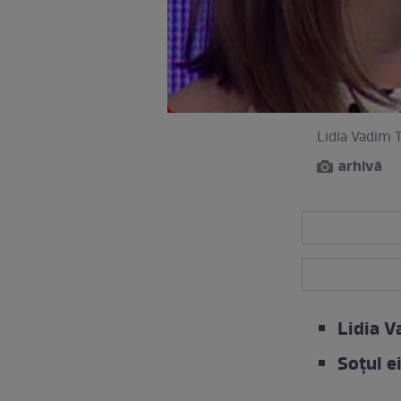
Lidia Vadim T
arhivă
Lidia V
Soțul e