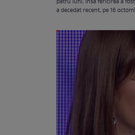
patru luni, însă fericirea a fos
a decedat recent, pe 16 octom