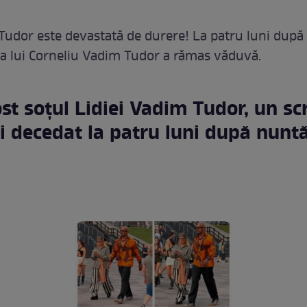
Tudor este devastată de durere! La patru luni după 
iica lui Corneliu Vadim Tudor a rămas văduvă.
ost soțul Lidiei Vadim Tudor, un scr
fi decedat la patru luni după nunt