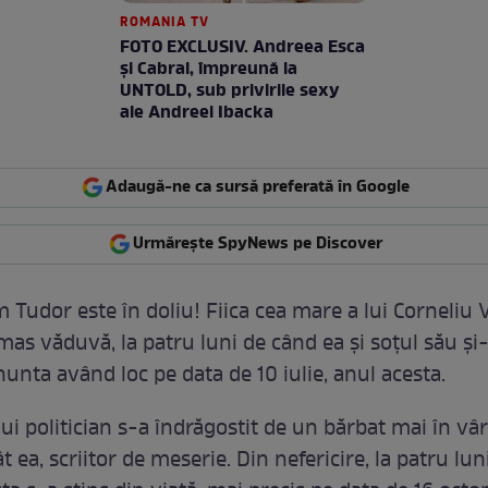
ROMANIA TV
FOTO EXCLUSIV. Andreea Esca
şi Cabral, împreună la
UNTOLD, sub privirile sexy
ale Andreei Ibacka
Adaugă-ne ca sursă preferată în Google
Urmărește SpyNews pe Discover
m Tudor este în doliu! Fiica cea mare a lui Corneliu
mas văduvă, la patru luni de când ea și soțul său și
nunta având loc pe data de 10 iulie, anul acesta.
lui politician s-a îndrăgostit de un bărbat mai în vâ
t ea, scriitor de meserie. Din nefericire, la patru lun