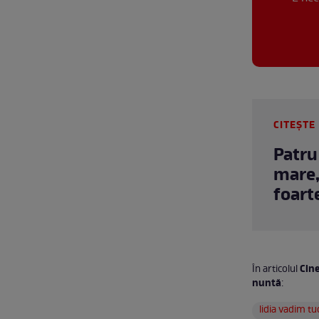
CITEȘTE 
Patru
mare,
foart
Cine
În articolul
nuntă
:
lidia vadim t