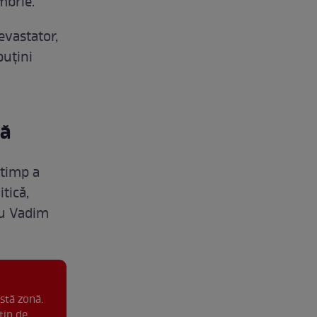
mbrie.
evastator,
puțini
că
 timp a
tică,
iu Vadim
stă zonă.
tip de