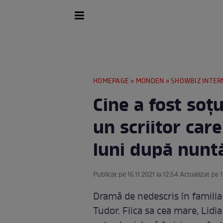
HOMEPAGE
»
MONDEN
»
SHOWBIZ INTER
Cine a fost soț
un scriitor care
luni după nunt
Publicat pe 16.11.2021 la 12:54 Actualizat pe 1
Dramă de nedescris în familia
Tudor. Fiica sa cea mare, Lidi