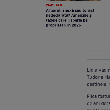
PLAYTECH
Ai garaj, anexă sau terasă
nedeclarată? Amenzile și
taxele care îi sperie pe
proprietari în 2026
Lidia Vadi
Tudor a ră
destinele, 
Fiica fostu
de ani decâ