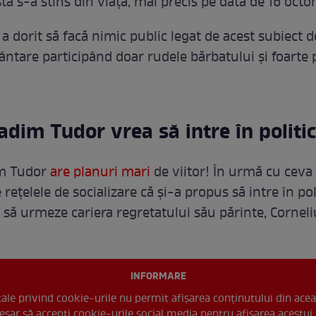
ta s-a stins din viață, mai precis pe data de 16 octo
a dorit să facă nimic public legat de acest subiect d
ntare participând doar rudele bărbatului și foarte 
adim Tudor vrea să intre în politi
im Tudor
are planuri mari
de viitor! În urmă cu ceva
rețelele de socializare că și-a propus să intre în poli
 să urmeze cariera regretatului său părinte, Cornel
INFORMARE
 tale privind cookie-urile nu permit afișarea conținutului din acea
esar să accepți cookie-urile social media pentru afisarea acestui 