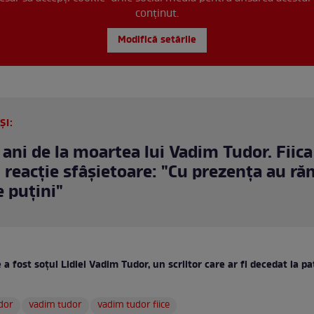
conținut.
Modifică setările
ȘI:
 ani de la moartea lui Vadim Tudor. Fiica
 reacţie sfâşietoare: "Cu prezența au r
e puțini"
 a fost soțul Lidiei Vadim Tudor, un scriitor care ar fi decedat la p
udor
vadim tudor
vadim tudor fiice