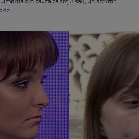
t umbrită din cauza că soțul său, un scriitor,
brie.