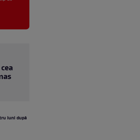
 cea
ămas
atru luni după