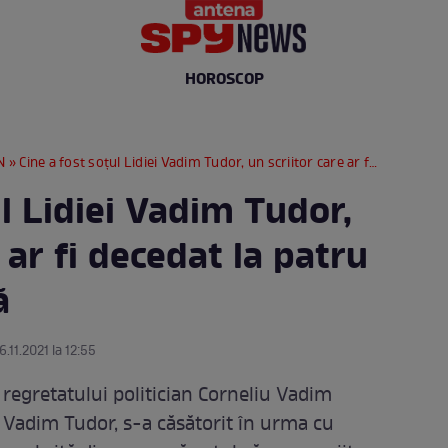
HOROSCOP
N
» Cine a fost soțul Lidiei Vadim Tudor, un scriitor care ar fi decedat la patru luni după nuntă
ul Lidiei Vadim Tudor,
 ar fi decedat la patru
ă
6.11.2021 la 12:55
 regretatului politician Corneliu Vadim
a Vadim Tudor, s-a căsătorit în urma cu