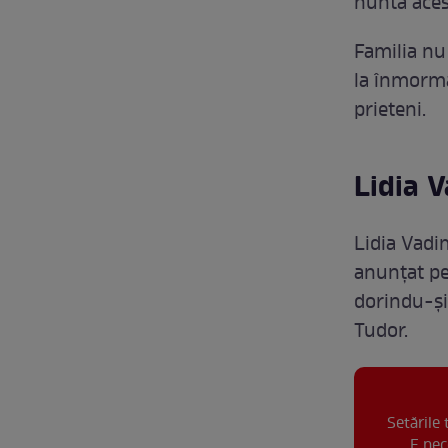
nuntă aces
Familia nu 
la înmormâ
prieteni.
Lidia V
Lidia Vad
anunțat pe 
dorindu-și
Tudor.
Setările
E nec