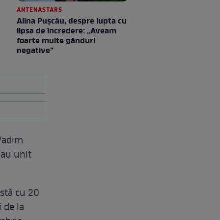
ANTENASTARS
Alina Pușcău, despre lupta cu
lipsa de încredere: „Aveam
foarte multe gânduri
negative”
 Vadim
-au unit
rstă cu 20
i de la