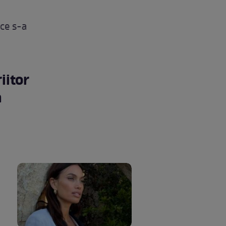
ce s-a
iitor
ă