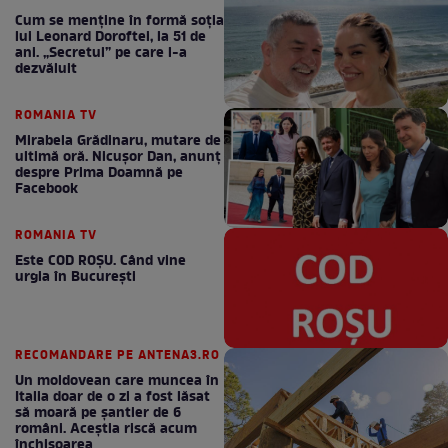
Cum se menţine în formă soţia
lui Leonard Doroftei, la 51 de
ani. „Secretul” pe care l-a
dezvăluit
ROMANIA TV
Mirabela Grădinaru, mutare de
ultimă oră. Nicuşor Dan, anunţ
despre Prima Doamnă pe
Facebook
ROMANIA TV
Este COD ROŞU. Când vine
urgia în Bucureşti
RECOMANDARE PE ANTENA3.RO
Un moldovean care muncea în
Italia doar de o zi a fost lăsat
să moară pe şantier de 6
români. Aceștia riscă acum
închisoarea