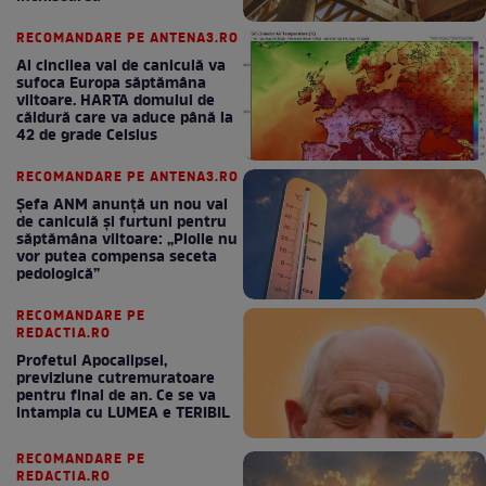
RECOMANDARE PE ANTENA3.RO
Al cincilea val de caniculă va
sufoca Europa săptămâna
viitoare. HARTA domului de
căldură care va aduce până la
42 de grade Celsius
RECOMANDARE PE ANTENA3.RO
Șefa ANM anunță un nou val
de caniculă și furtuni pentru
săptămâna viitoare: „Ploile nu
vor putea compensa seceta
pedologică”
RECOMANDARE PE
REDACTIA.RO
Profetul Apocalipsei,
previziune cutremuratoare
pentru final de an. Ce se va
intampla cu LUMEA e TERIBIL
RECOMANDARE PE
REDACTIA.RO