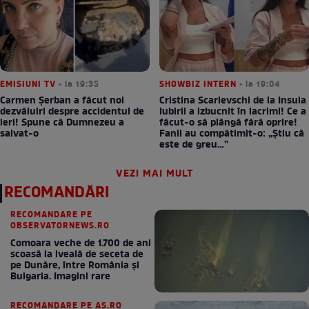
EMISIUNI TV
• la 19:35
SHOWBIZ INTERN
• la 19:04
Carmen Șerban a făcut noi
Cristina Scarlevschi de la Insula
dezvăluiri despre accidentul de
Iubirii a izbucnit în lacrimi! Ce a
ieri! Spune că Dumnezeu a
făcut-o să plângă fără oprire!
salvat-o
Fanii au compătimit-o: „Știu câ
este de greu…”
VEZI MAI MULT
RECOMANDĂRI
RECOMANDARE PE
OBSERVATORNEWS.RO
Comoara veche de 1.700 de ani
scoasă la iveală de seceta de
pe Dunăre, între România şi
Bulgaria. Imagini rare
RECOMANDARE PE AS.RO