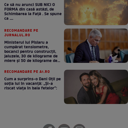
Ce să nu arunci SUB NICI O
FORMA din casă astăzi, de
Schimbarea la Față . Se spune
ca ....
RECOMANDARE PE
JURNALUL.RO
Ministerul lui Pîslaru a
cumpărat tensiometre,
bocanci pentru construcții,
jaluzele, 30 de kilograme de
miere și 50 de kilograme de
cafea
RECOMANDARE PE A1.RO
Cum a surprins-o Dani Oțil pe
soția lui în vacanță: „Și-a
riscat viața în baia fetelor”: