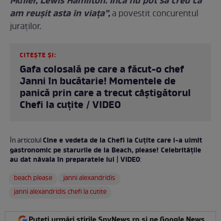
Müller, Lewis Hamilton. Încă nu pot să cred că
am reușit asta în viața”,
a povestit concurentul
juraților.
CITEȘTE ȘI:
Gafa colosală pe care a făcut-o chef
Janni în bucătarie! Momentele de
panică prin care a trecut câștigătorul
Chefi la cuțite / VIDEO
Cine e vedeta de la Chefi la Cuțite care i-a uimit
În articolul
gastronomic pe starurile de la Beach, please! Celebritățile
au dat năvala în preparatele lui | VIDEO
:
beach please
janni alexandridis
janni alexandridis chefi la cutite
Puteți urmări știrile SpyNews.ro și pe Google News