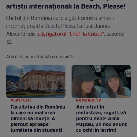
artiștii internaționali la Beach, Please!
Cheful din România care a gătit pentru artiștii
internaționali la Beach, Please! a fost Jannis
Alexandridis,
câștigătorul ”Chefi la Cuțite”
, sezonul
12.
Articolul continuă după recomandări
PLAYTECH
ROMANIA TV
Facultatea din România
Am intrat în
la care nu mai vrea
metastaze, rugaţi-vă
nimeni să înveţe. A
pentru mine! Alina
pierdut aproape
Puşcău, un nou anunţ
jumătate din studenţi
cu ochii în lacrimi