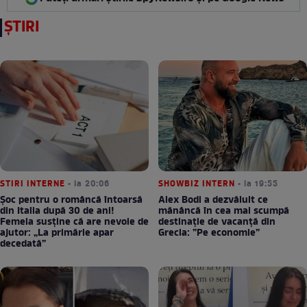
ȘTIRI
STIRI INTERNE
• la 20:06
SHOWBIZ INTERN
• la 19:55
Șoc pentru o româncă întoarsă
Alex Bodi a dezvăluit ce
din Italia după 30 de ani!
mănâncă în cea mai scumpă
Femeia susține că are nevoie de
destinație de vacanță din
ajutor: „La primărie apar
Grecia: ”Pe economie”
decedată”