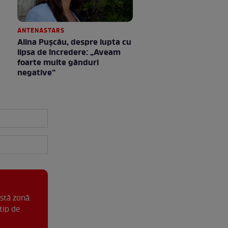
ANTENASTARS
Alina Pușcău, despre lupta cu
lipsa de încredere: „Aveam
foarte multe gânduri
negative”
stă zonă.
tip de