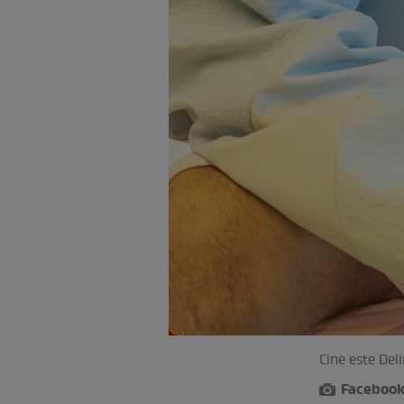
Cine este Deli
Faceboo