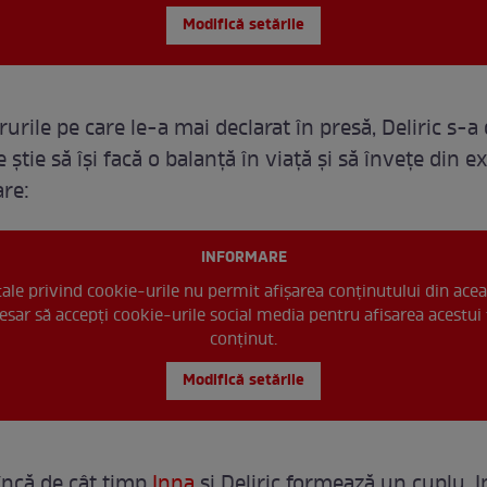
Modifică setările
rurile pe care le-a mai declarat în presă, Deliric s-a 
ştie să îşi facă o balanţă în viaţă şi să înveţe din e
are:
INFORMARE
 tale privind cookie-urile nu permit afișarea conținutului din acea
esar să accepți cookie-urile social media pentru afisarea acestui 
conținut.
Modifică setările
 încă de cât timp
Inna
şi Deliric formează un cuplu, 