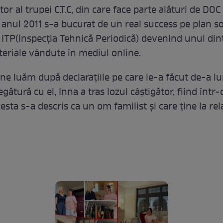
or al trupei C.T.C, din care face parte alături de DOC
 anul 2011 s-a bucurat de un real success pe plan so
ITP(Inspecţia Tehnică Periodică) devenind unul dint
eriale vândute în mediul online.
 ne luăm după declaraţiile pe care le-a făcut de-a l
egătură cu el, Inna a tras lozul câştigător, fiind într-
cesta s-a descris ca un om familist şi care ţine la rela