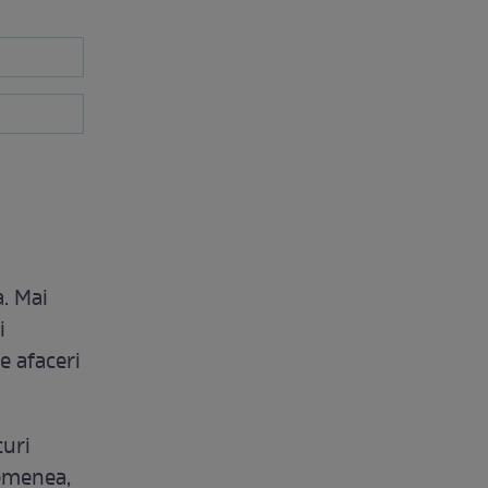
. Mai
i
e afaceri
curi
emenea,