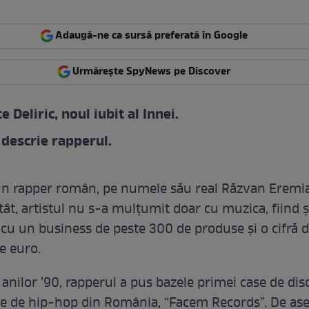
Adaugă-ne ca sursă preferată în Google
Urmărește SpyNews pe Discover
e Deliric, noul iubit al Innei.
descrie rapperul.
 un rapper român, pe numele său real Răzvan Eremia
tât, artistul nu s-a mulţumit doar cu muzica, fiind ş
cu un business de peste 300 de produse și o cifră d
e euro.
anilor ’90, rapperul a pus bazele primei case de dis
e de hip-hop din România, “Facem Records”. De as