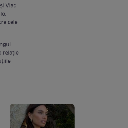
 şi Vlad
lo,
re cele
ungul
o relaţie
ţiile