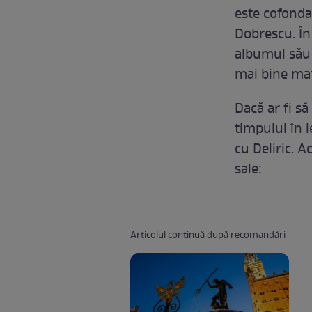
este cofondat
Dobrescu. În
albumul său 
mai bine mat
Dacă ar fi să
timpului în l
cu Deliric. A
sale:
Articolul continuă după recomandări