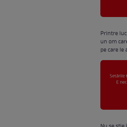
Printre luc
un om care 
pe care le 
Setările
E nec
Nu se ştie