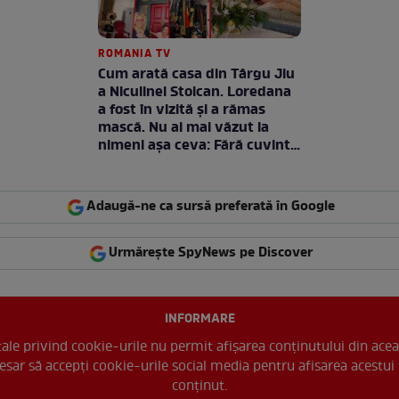
ROMANIA TV
Cum arată casa din Târgu Jiu
a Niculinei Stoican. Loredana
a fost în vizită și a rămas
mască. Nu ai mai văzut la
nimeni așa ceva: Fără cuvinte
/ VIDEO
Adaugă-ne ca sursă preferată în Google
Urmărește SpyNews pe Discover
INFORMARE
 tale privind cookie-urile nu permit afișarea conținutului din acea
esar să accepți cookie-urile social media pentru afisarea acestui 
conținut.