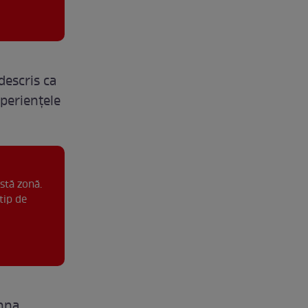
descris ca
xperienţele
stă zonă.
tip de
Inna