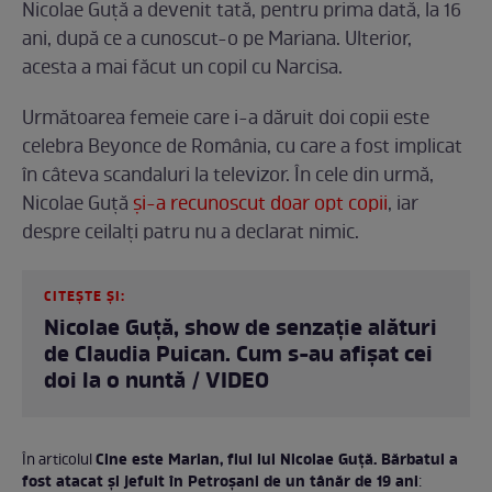
Nicolae Guță a devenit tată, pentru prima dată, la 16
ani, după ce a cunoscut-o pe Mariana. Ulterior,
acesta a mai făcut un copil cu Narcisa.
Următoarea femeie care i-a dăruit doi copii este
celebra Beyonce de România, cu care a fost implicat
în câteva scandaluri la televizor. În cele din urmă,
Nicolae Guță
și-a recunoscut doar opt copii
, iar
despre ceilalți patru nu a declarat nimic.
CITEȘTE ȘI:
Nicolae Guță, show de senzație alături
de Claudia Puican. Cum s-au afișat cei
doi la o nuntă / VIDEO
Cine este Marian, fiul lui Nicolae Guță. Bărbatul a
În articolul
fost atacat și jefuit în Petroșani de un tânăr de 19 ani
: