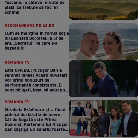
Toscana, la câteva minute de
plajă. Ce trebuie să faci în
schimb
RECOMANDARE PE AS.RO
Cum se menţine în formă soţia
lui Leonard Doroftei, la 51 de
ani. „Secretul” pe care l-a
dezvăluit
ROMANIA TV
Este OFICIAL! Nicușor Dan a
semnat legea! Acești bugetari
vor primi bonusuri de
performanță consistente. Ei
sunt obligați, însă, să aducă și
bani la bugetul de stat
ROMANIA TV
Mirabela Grădinaru și-a făcut
publică declarația de avere.
Cât de bogată este Prima
Doamnă. Partenera lui Nicușor
Dan câștigă un salariu foarte
bun în fiecare lună!