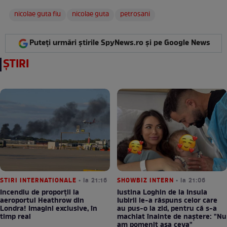
nicolae guta fiu
nicolae guta
petrosani
Puteți urmări știrile SpyNews.ro și pe Google News
ȘTIRI
STIRI INTERNATIONALE
• la 21:16
SHOWBIZ INTERN
• la 21:06
Incendiu de proporții la
Iustina Loghin de la Insula
aeroportul Heathrow din
Iubirii le-a răspuns celor care
Londra! Imagini exclusive, în
au pus-o la zid, pentru că s-a
timp real
machiat înainte de naștere: "Nu
am pomenit așa ceva"