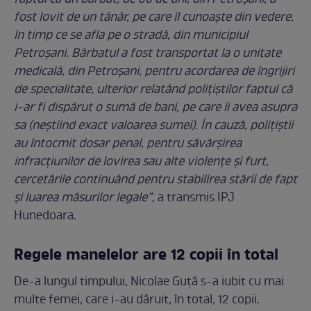
faptul că un bărbat, de 36 de ani, din Petroşani, a
fost lovit de un tânăr, pe care îl cunoaşte din vedere,
în timp ce se afla pe o stradă, din municipiul
Petroșani. Bărbatul a fost transportat la o unitate
medicală, din Petroșani, pentru acordarea de îngrijiri
de specialitate, ulterior relatând poliţiştilor faptul că
i-ar fi dispărut o sumă de bani, pe care îi avea asupra
sa (neștiind exact valoarea sumei). În cauză, poliţiştii
au întocmit dosar penal, pentru săvârșirea
infracțiunilor de lovirea sau alte violențe și furt,
cercetările continuând pentru stabilirea stării de fapt
și luarea măsurilor legale”
, a transmis IPJ
Hunedoara.
Regele manelelor are 12 copii în total
De-a lungul timpului, Nicolae Guță s-a iubit cu mai
multe femei, care i-au dăruit, în total, 12 copii.