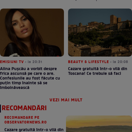
EMISIUNI TV
• la 20:31
BEAUTY & LIFESTYLE
• la 20:08
Alina Pușcău a vorbit despre
Cazare gratuită într-o vilă din
frica ascunsă pe care o are.
Toscana! Ce trebuie să faci
Confesiunile au fost făcute cu
puțin timp înainte să se
îmbolnăvească
VEZI MAI MULT
RECOMANDĂRI
RECOMANDARE PE
OBSERVATORNEWS.RO
Cazare gratuită într-o vilă din