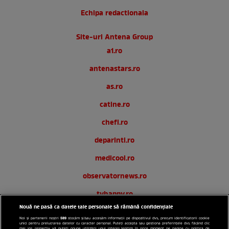
Echipa redactionala
Site-uri Antena Group
a1.ro
antenastars.ro
as.ro
catine.ro
chefi.ro
deparinti.ro
medicool.ro
observatornews.ro
tvhappy.ro
Nouă ne pasă ca datele tale personale să rămână confidențiale
useit.ro
589
Noi și partenerii noștri
stocăm și/sau accesăm informații pe dispozitivul dvs., precum identificatorii cookie
unici pentru prelucrarea datelor cu caracter personal. Puteți accepta sau gestiona preferințele dvs. făcând clic
mai jos, respectiv vă puteți opune utilizării unui interes legitim în orice moment pe pagina cu politica de