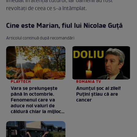
imediat în atenția tuturor, iar oamenii au fost
revoltați de ceea ce s-a întâmplat.
Cine este Marian, fiul lui Nicolae Guță
Articolul continuă după recomandări
PLAYTECH
ROMANIA TV
Vara se prelungeşte
Anunţul şoc al zilei!
până în octombrie.
Puţini ştiau că are
Fenomenul care va
cancer
aduce noi valuri de
căldură chiar la mijlocul
toamnei