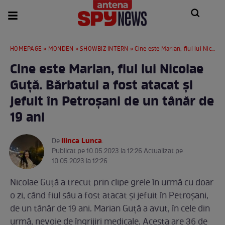
HOMEPAGE
»
MONDEN
»
SHOWBIZ INTERN
» Cine este Marian, fiul lui Nicolae Guță. Bărbatul a fost atacat și jefuit în Petroșani de un tânăr de 19 ani
Cine este Marian, fiul lui Nicolae
Guță. Bărbatul a fost atacat și
jefuit în Petroșani de un tânăr de
19 ani
Ilinca Lunca
De
.
Publicat pe 10.05.2023 la 12:26 Actualizat pe
10.05.2023 la 12:26
Nicolae Guță a trecut prin clipe grele în urmă cu doar
o zi, când fiul său a fost atacat și jefuit în Petroșani,
de un tânăr de 19 ani. Marian Guță a avut, în cele din
urmă, nevoie de îngrijiri medicale. Acesta are 36 de