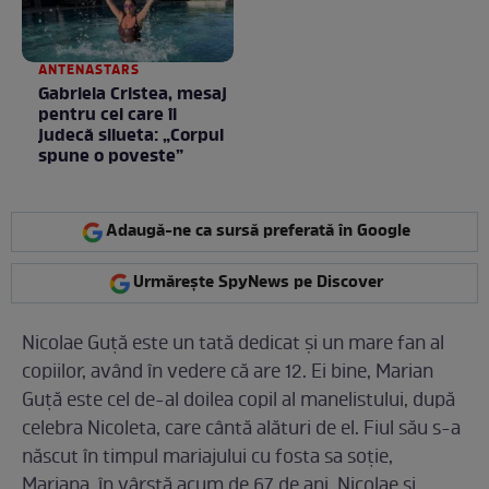
ANTENASTARS
Gabriela Cristea, mesaj
pentru cei care îi
judecă silueta: „Corpul
spune o poveste”
Adaugă-ne ca sursă preferată în Google
Urmărește SpyNews pe Discover
Nicolae Guță este un tată dedicat și un mare fan al
copiilor, având în vedere că are 12. Ei bine, Marian
Guță este cel de-al doilea copil al manelistului, după
celebra Nicoleta, care cântă alături de el. Fiul său s-a
născut în timpul mariajului cu fosta sa soție,
Mariana, în vârstă acum de 67 de ani. Nicolae și