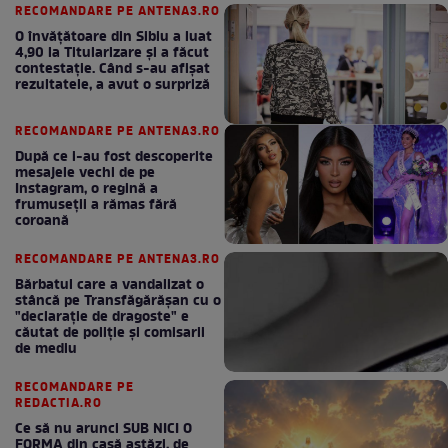
RECOMANDARE PE ANTENA3.RO
O învățătoare din Sibiu a luat
4,90 la Titularizare și a făcut
contestație. Când s-au afișat
rezultatele, a avut o surpriză
RECOMANDARE PE ANTENA3.RO
După ce i-au fost descoperite
mesajele vechi de pe
Instagram, o regină a
frumuseții a rămas fără
coroană
RECOMANDARE PE ANTENA3.RO
Bărbatul care a vandalizat o
stâncă pe Transfăgărășan cu o
"declaraţie de dragoste" e
căutat de poliție și comisarii
de mediu
RECOMANDARE PE
REDACTIA.RO
Ce să nu arunci SUB NICI O
FORMA din casă astăzi, de