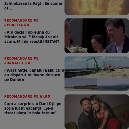
Schimbarea la Față . Se spune
ca ....
RECOMANDARE PE
REDACTIA.RO
«Am decis împreună cu
Mirabela să..." Mesajul venit
acum. Mii de reactii INSTANT
RECOMANDARE PE
JURNALUL.RO
Investigație, Canalul Bala: Cum
au dispărut milioane de euro
pe Dunăre
RECOMANDARE PE A1.RO
Cum a surprins-o Dani Oțil pe
soția lui în vacanță: „Și-a
riscat viața în baia fetelor”: