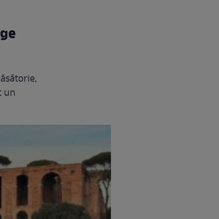
rge
ăsătorie,
t un