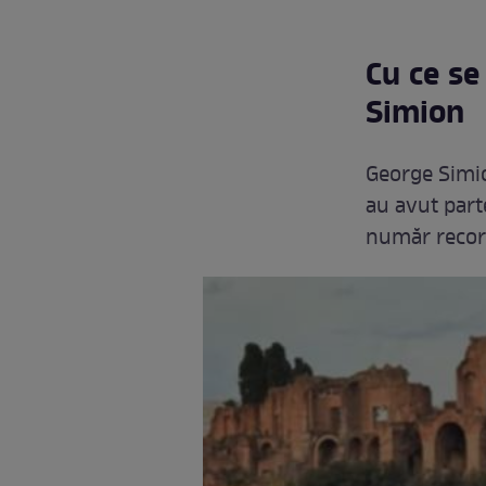
Cu ce se
Simion
George Simio
au avut part
număr record 