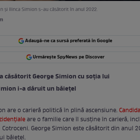
 și Ilinca Simion s-au căsătorit în anul 2022.
am
Adaugă-ne ca sursă preferată în Google
Urmărește SpyNews pe Discover
a căsătorit George Simion cu soția lui
Simion i-a dăruit un băiețel
n are o carieră politică în plină ascensiune.
Candida
zidențiale
are o familie care îl susține în carieră, inc
 Cotroceni. George Simion este căsătorit din anul 2
ui băiețel.