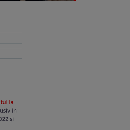
tul la
lusiv în
022 și