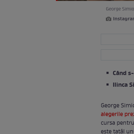
George Simion
Instagr
Când s-
Ilinca 
George Simio
alegerile pre
cursa pentru
este tatăl un