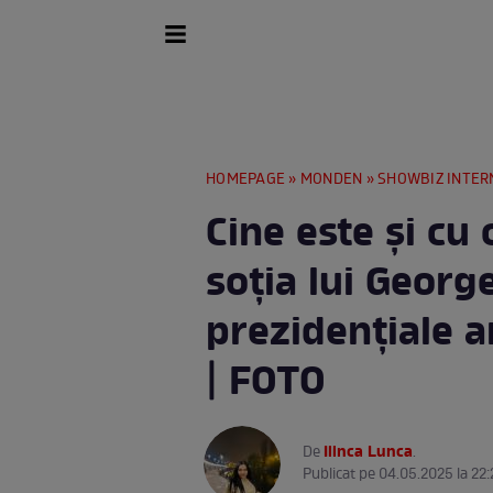
HOMEPAGE
»
MONDEN
»
SHOWBIZ INTER
Cine este și cu 
soția lui Georg
prezidențiale a
| FOTO
Ilinca Lunca
De
.
Publicat pe 04.05.2025 la 22: