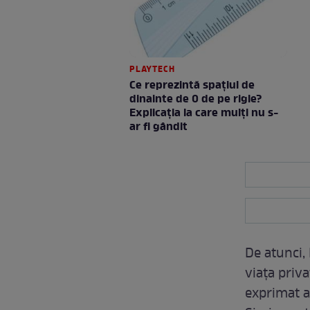
PLAYTECH
Ce reprezintă spaţiul de
dinainte de 0 de pe rigle?
Explicaţia la care mulţi nu s-
ar fi gândit
De atunci, 
viața priva
exprimat ad