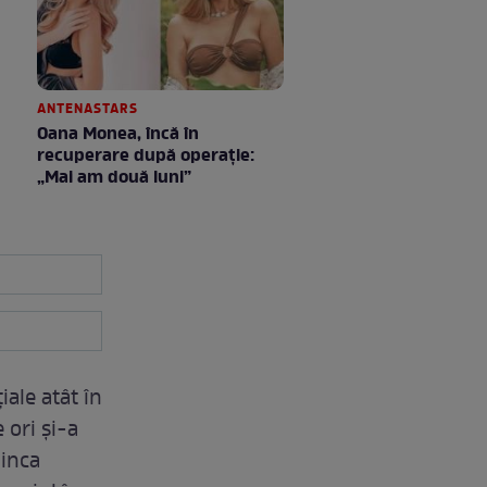
ANTENASTARS
Oana Monea, încă în
recuperare după operație:
„Mai am două luni”
iale atât în
 ori și-a
linca