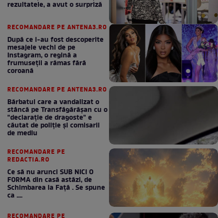
rezultatele, a avut o surpriză
RECOMANDARE PE ANTENA3.RO
După ce i-au fost descoperite
mesajele vechi de pe
Instagram, o regină a
frumuseții a rămas fără
coroană
RECOMANDARE PE ANTENA3.RO
Bărbatul care a vandalizat o
stâncă pe Transfăgărășan cu o
"declaraţie de dragoste" e
căutat de poliție și comisarii
de mediu
RECOMANDARE PE
REDACTIA.RO
Ce să nu arunci SUB NICI O
FORMA din casă astăzi, de
Schimbarea la Față . Se spune
ca ....
RECOMANDARE PE