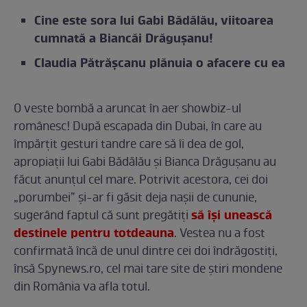
Cine este sora lui Gabi Bădălău, viitoarea
cumnată a Biancăi Drăgușanu!
Claudia Pătrășcanu plănuia o afacere cu ea
O veste bombă a aruncat în aer showbiz-ul
românesc! După escapada din Dubai, în care au
împărțit gesturi tandre care să îi dea de gol,
apropiații lui Gabi Bădălău și Bianca Drăgușanu au
făcut anunțul cel mare. Potrivit acestora, cei doi
„porumbei” și-ar fi găsit deja nașii de cununie,
să își unească
sugerând faptul că sunt pregătiți
destinele pentru totdeauna
. Vestea nu a fost
confirmată încă de unul dintre cei doi îndrăgostiți,
însă Spynews.ro, cel mai tare site de știri mondene
din România va afla totul.