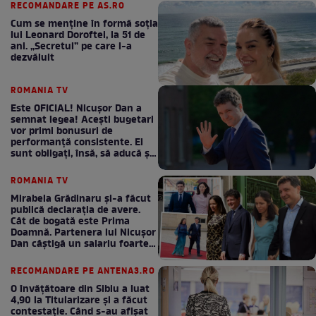
RECOMANDARE PE AS.RO
Cum se menţine în formă soţia
lui Leonard Doroftei, la 51 de
ani. „Secretul” pe care l-a
dezvăluit
ROMANIA TV
Este OFICIAL! Nicușor Dan a
semnat legea! Acești bugetari
vor primi bonusuri de
performanță consistente. Ei
sunt obligați, însă, să aducă și
bani la bugetul de stat
ROMANIA TV
Mirabela Grădinaru și-a făcut
publică declarația de avere.
Cât de bogată este Prima
Doamnă. Partenera lui Nicușor
Dan câștigă un salariu foarte
bun în fiecare lună!
RECOMANDARE PE ANTENA3.RO
O învățătoare din Sibiu a luat
4,90 la Titularizare și a făcut
contestație. Când s-au afișat