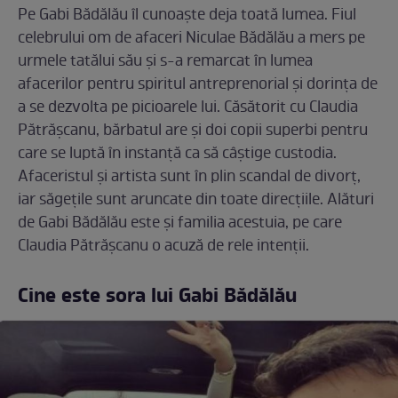
Pe Gabi Bădălău îl cunoaște deja toată lumea. Fiul
celebrului om de afaceri Niculae Bădălău a mers pe
urmele tatălui său și s-a remarcat în lumea
afacerilor pentru spiritul antreprenorial și dorința de
a se dezvolta pe picioarele lui. Căsătorit cu Claudia
Pătrășcanu, bărbatul are și doi copii superbi pentru
care se luptă în instanță ca să câștige custodia.
Afaceristul și artista sunt în plin scandal de divorț,
iar săgețile sunt aruncate din toate direcțiile. Alături
de Gabi Bădălău este și familia acestuia, pe care
Claudia Pătrășcanu o acuză de rele intenții.
Cine este sora lui Gabi Bădălău