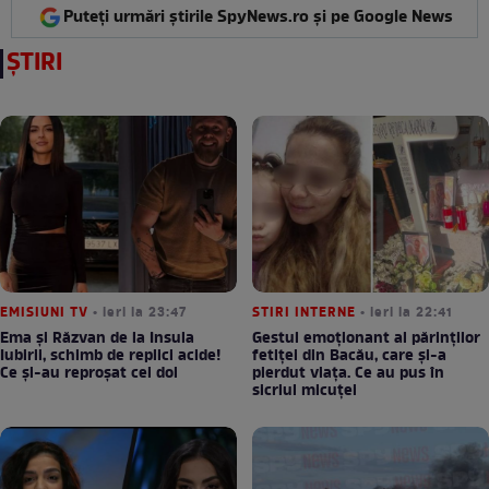
Puteți urmări știrile SpyNews.ro și pe Google News
ȘTIRI
EMISIUNI TV
• ieri la 23:47
STIRI INTERNE
• ieri la 22:41
Ema și Răzvan de la Insula
Gestul emoționant al părinților
Iubirii, schimb de replici acide!
fetiței din Bacău, care și-a
Ce și-au reproșat cei doi
pierdut viața. Ce au pus în
sicriul micuței