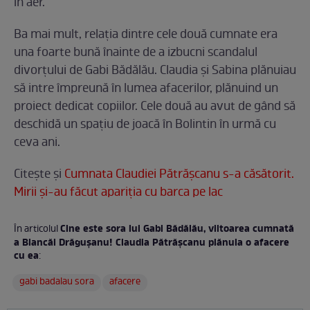
în aer.
Ba mai mult, relația dintre cele două cumnate era
una foarte bună înainte de a izbucni scandalul
divorțului de Gabi Bădălău. Claudia și Sabina plănuiau
să intre împreună în lumea afacerilor, plănuind un
proiect dedicat copiilor. Cele două au avut de gând să
deschidă un spațiu de joacă în Bolintin în urmă cu
ceva ani.
Citește și
Cumnata Claudiei Pătrăşcanu s-a căsătorit.
Mirii și-au făcut apariția cu barca pe lac
Cine este sora lui Gabi Bădălău, viitoarea cumnată
În articolul
a Biancăi Drăgușanu! Claudia Pătrășcanu plănuia o afacere
cu ea
:
gabi badalau sora
afacere