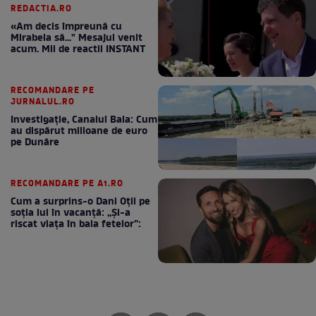
REDACTIA.RO
«Am decis împreună cu
Mirabela să..." Mesajul venit
acum. Mii de reactii INSTANT
RECOMANDARE PE
JURNALUL.RO
Investigație, Canalul Bala: Cum
au dispărut milioane de euro
pe Dunăre
RECOMANDARE PE A1.RO
Cum a surprins-o Dani Oțil pe
soția lui în vacanță: „Și-a
riscat viața în baia fetelor”: