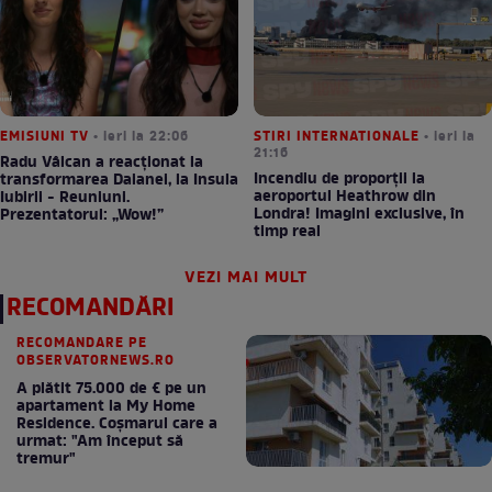
EMISIUNI TV
• ieri la 22:06
STIRI INTERNATIONALE
• ieri la
21:16
Radu Vâlcan a reacționat la
Incendiu de proporții la
transformarea Daianei, la Insula
aeroportul Heathrow din
Iubirii - Reuniuni.
Londra! Imagini exclusive, în
Prezentatorul: „Wow!”
timp real
VEZI MAI MULT
RECOMANDĂRI
RECOMANDARE PE
OBSERVATORNEWS.RO
A plătit 75.000 de € pe un
apartament la My Home
Residence. Coşmarul care a
urmat: "Am început să
tremur"