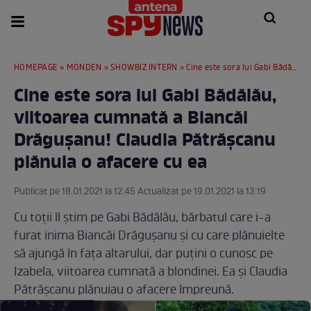
HOMEPAGE
»
MONDEN
»
SHOWBIZ INTERN
» Cine este sora lui Gabi Bădălău, viitoarea cumnată a Biancăi Drăgușanu! Claudia Pătrășcanu plănuia o afacere cu ea
Cine este sora lui Gabi Bădălău,
viitoarea cumnată a Biancăi
Drăgușanu! Claudia Pătrășcanu
plănuia o afacere cu ea
Publicat pe 18.01.2021 la 12:45 Actualizat pe 19.01.2021 la 13:19
Cu toții îl știm pe Gabi Bădălău, bărbatul care i-a
furat inima Biancăi Drăgușanu și cu care plănuielte
să ajungă în fața altarului, dar puțini o cunosc pe
Izabela, viitoarea cumnată a blondinei. Ea și Claudia
Pătrășcanu plănuiau o afacere împreună.