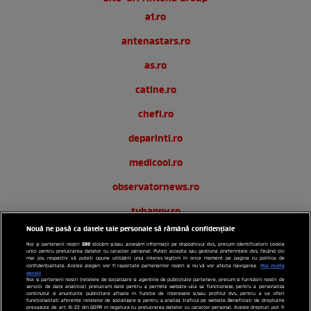
a1.ro
antenastars.ro
as.ro
catine.ro
chefi.ro
deparinti.ro
medicool.ro
observatornews.ro
tvhappy.ro
Nouă ne pasă ca datele tale personale să rămână confidențiale
useit.ro
589
Noi și partenerii noștri
stocăm și/sau accesăm informații pe dispozitivul dvs., precum identificatorii cookie
unici pentru prelucrarea datelor cu caracter personal. Puteți accepta sau gestiona preferințele dvs. făcând clic
zutv.ro
mai jos, respectiv vă puteți opune utilizării unui interes legitim în orice moment pe pagina cu politica de
Mai multe
confidențialitate. Aceste alegeri vor fi raportate partenerilor noștri și nu vă vor afecta navigarea.
detalii
Noi si partenerii nostri (retelele de socializare si agentiile de publicitate partenere, precum si furnizorii nostri de
Trends AntenaPLAY
servicii de date analitice) prelucram date pentru a permite website-ului sa functioneze, pentru a personaliza
continutul si anunturile publicitare afisate in functie de interesele si/sau profilul dvs., pentru a va oferi
functionalitati aferente retelelor de socializare si pentru a analiza traficul pe website. Beneficiati de drepturile
AntenaPLAY
prevazute de art. 15-22 din GDPR in legatura cu prelucrarea datelor cu caracter personal. Aceste drepturi pot fi