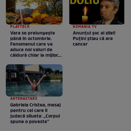
PLAYTECH
ROMANIA TV
Vara se prelungeşte
Anunţul şoc al zilei!
până în octombrie.
Puţini ştiau că are
Fenomenul care va
cancer
aduce noi valuri de
căldură chiar la mijlocul
toamnei
ANTENASTARS
Gabriela Cristea, mesaj
pentru cei care îi
judecă silueta: „Corpul
spune o poveste”