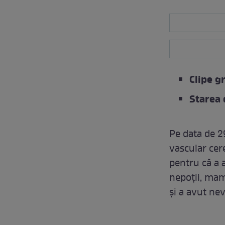
Clipe g
Starea 
Pe data de 29
vascular cere
pentru că a 
nepoții, mam
și a avut nev