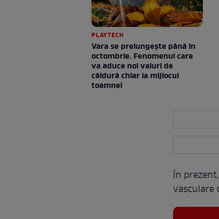
PLAYTECH
Vara se prelungeşte până în
octombrie. Fenomenul care
va aduce noi valuri de
căldură chiar la mijlocul
toamnei
În prezent,
vasculare c