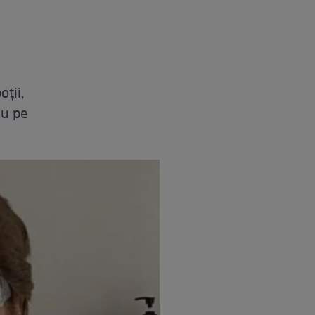
oții,
ou pe