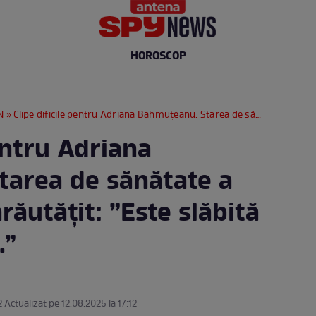
HOROSCOP
N
» Clipe dificile pentru Adriana Bahmuțeanu. Starea de sănătate a mamei ei s-a înrăutățit: ”Este slăbită și nu vorbește...”
pentru Adriana
area de sănătate a
răutățit: ”Este slăbită
.”
2 Actualizat pe 12.08.2025 la 17:12