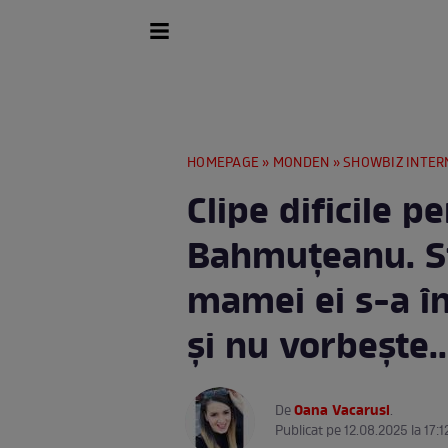
HOMEPAGE
»
MONDEN
»
SHOWBIZ INTER
Clipe dificile 
Bahmuțeanu. St
mamei ei s-a în
și nu vorbește..
Oana Vacarusi
De
.
Publicat pe 12.08.2025 la 17:1