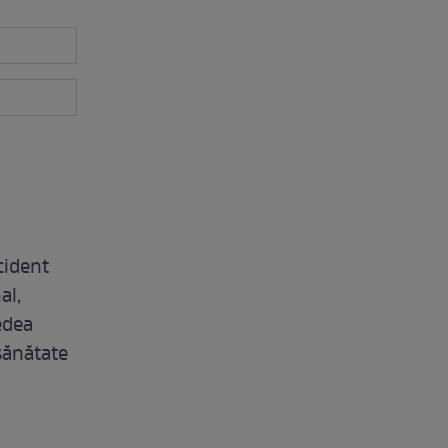
cident
al,
edea
sănătate