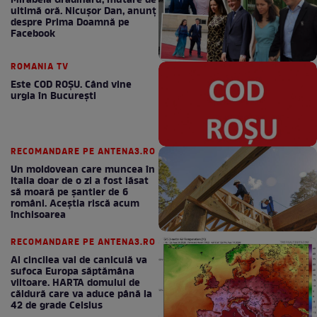
Mirabela Grădinaru, mutare de
ultimă oră. Nicuşor Dan, anunţ
despre Prima Doamnă pe
Facebook
ROMANIA TV
Este COD ROŞU. Când vine
urgia în Bucureşti
RECOMANDARE PE ANTENA3.RO
Un moldovean care muncea în
Italia doar de o zi a fost lăsat
să moară pe şantier de 6
români. Aceștia riscă acum
închisoarea
RECOMANDARE PE ANTENA3.RO
Al cincilea val de caniculă va
sufoca Europa săptămâna
viitoare. HARTA domului de
căldură care va aduce până la
42 de grade Celsius