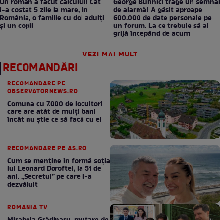
Un român a făcut calculul! Cât
George Buhnici trage un semnal
l-a costat 5 zile la mare, în
de alarmă! A găsit aproape
România, o familie cu doi adulți
600.000 de date personale pe
și un copil
un forum. La ce trebuie să ai
grijă începând de acum
VEZI MAI MULT
RECOMANDĂRI
RECOMANDARE PE
OBSERVATORNEWS.RO
Comuna cu 7.000 de locuitori
care are atât de mulți bani
încât nu știe ce să facă cu ei
RECOMANDARE PE AS.RO
Cum se menţine în formă soţia
lui Leonard Doroftei, la 51 de
ani. „Secretul” pe care l-a
dezvăluit
ROMANIA TV