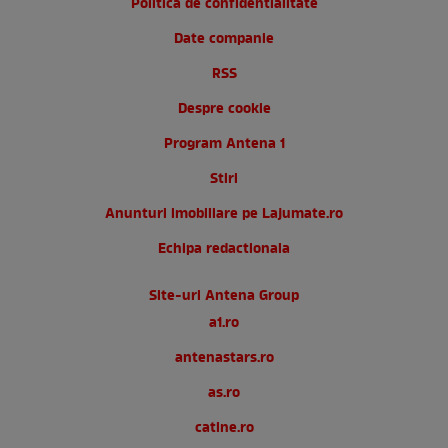
Politica de confidentialitate
Date companie
RSS
Despre cookie
Program Antena 1
Stiri
Anunturi imobiliare pe Lajumate.ro
Echipa redactionala
Site-uri Antena Group
a1.ro
antenastars.ro
as.ro
catine.ro