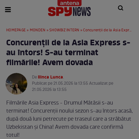
HOMEPAGE
»
MONDEN
»
SHOWBIZ INTERN
» Concurenții de la Asia Express s-au întors! S-au terminat filmările! Avem dovada
Concurenții de la Asia Express s-
au întors! S-au terminat
filmările! Avem dovada
Ilinca Lunca
De
.
Publicat pe 21.05.2026 la 13:55 Actualizat pe
21.05.2026 la 13:55
Filmările Asia Express - Drumul Mătăsii s-au
terminat! Concurenții noului sezon s-au întors acasă,
după două luni petrecute pe traseul care a străbătut
Uzbekistan și China! Avem dovada care confirmă
totul!