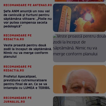
RECOMANDARE PE ANTENA3.RO
Șefa ANM anunță un nou val
de caniculă și furtuni pentru
săptămâna viitoare: „Ploile nu
vor putea compensa seceta
pedologică”
RECOMANDARE PE
REDACTIA.RO
Veste proastă pentru două
zodii la început de săptămână.
Nimic nu va merge conform
planului
RECOMANDARE PE
REDACTIA.RO
Profetul Apocalipsei,
previziune cutremuratoare
pentru final de an. Ce se va
intampla cu LUMEA e TERIBIL
RECOMANDARE PE
JURNALUL.RO