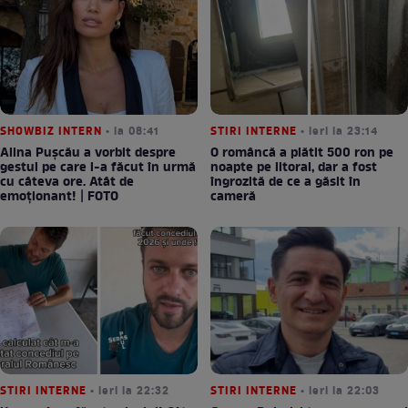
SHOWBIZ INTERN
• la 08:41
STIRI INTERNE
• ieri la 23:14
Alina Pușcău a vorbit despre
O româncă a plătit 500 ron pe
gestul pe care l-a făcut în urmă
noapte pe litoral, dar a fost
cu câteva ore. Atât de
îngrozită de ce a găsit în
emoționant! | FOTO
cameră
STIRI INTERNE
• ieri la 22:32
STIRI INTERNE
• ieri la 22:03