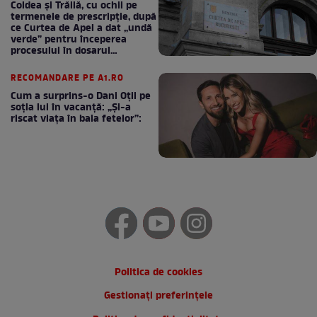
Coldea și Trăilă, cu ochii pe
termenele de prescripție, după
ce Curtea de Apel a dat „undă
verde” pentru începerea
procesului în dosarul
„Generalilor”
RECOMANDARE PE A1.RO
Cum a surprins-o Dani Oțil pe
soția lui în vacanță: „Și-a
riscat viața în baia fetelor”:
Politica de cookies
Gestionați preferințele