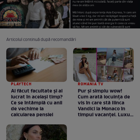
Articolul continuă după recomandări
PLAYTECH
ROMANIA TV
Ai făcut facultate și ai
Pur și simplu wow!
lucrat în același timp?
Cum arată locuința de
Ce se întâmplă cu anii
vis în care stă Ilinca
de vechime la
Vandici la Monaco în
calcularea pensiei
timpul vacanței. Luxul
e în starea lui pură.
Totul arată ca în filme!
/ GALERIE FOTO