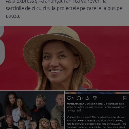
Asia Express și-a anunțat fanii că va reveni la
sarcinile de zi cu zi și la proiectele pe care le-a pus pe
pauză.