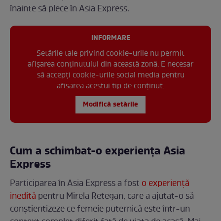
înainte să plece în Asia Express.
INFORMARE
Setările tale privind cookie-urile nu permit
afișarea conținutului din această zonă. E necesar
să accepți cookie-urile social media pentru
afisarea acestui tip de conținut.
Modifică setările
Cum a schimbat-o experiența Asia
Express
Participarea în Asia Express a fost
o experiență
inedită
pentru Mirela Retegan, care a ajutat-o să
conștientizeze ce femeie puternică este într-un