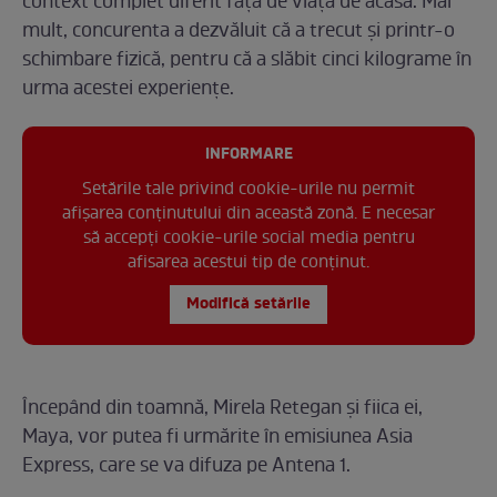
context complet diferit față de viața de acasă. Mai
mult, concurenta a dezvăluit că a trecut și printr-o
schimbare fizică, pentru că a slăbit cinci kilograme în
urma acestei experiențe.
INFORMARE
Setările tale privind cookie-urile nu permit
afișarea conținutului din această zonă. E necesar
să accepți cookie-urile social media pentru
afisarea acestui tip de conținut.
Modifică setările
Începând din toamnă, Mirela Retegan și fiica ei,
Maya, vor putea fi urmărite în emisiunea Asia
Express, care se va difuza pe Antena 1.