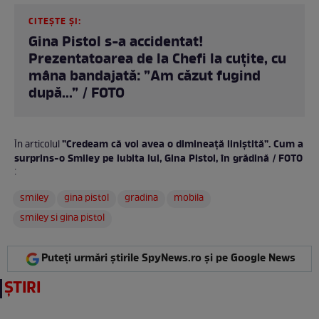
CITEȘTE ȘI:
Gina Pistol s-a accidentat!
Prezentatoarea de la Chefi la cuțite, cu
mâna bandajată: ”Am căzut fugind
după...” / FOTO
”Credeam că voi avea o dimineață liniștită”. Cum a
În articolul
surprins-o Smiley pe iubita lui, Gina Pistol, în grădină / FOTO
:
smiley
gina pistol
gradina
mobila
smiley si gina pistol
Puteți urmări știrile SpyNews.ro și pe Google News
ȘTIRI