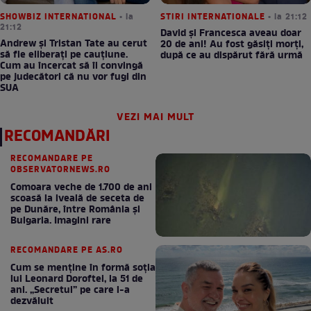
SHOWBIZ INTERNATIONAL
• la
STIRI INTERNATIONALE
• la 21:12
21:12
David și Francesca aveau doar
Andrew și Tristan Tate au cerut
20 de ani! Au fost găsiți morți,
să fie eliberați pe cauțiune.
după ce au dispărut fără urmă
Cum au încercat să îi convingă
pe judecători că nu vor fugi din
SUA
VEZI MAI MULT
RECOMANDĂRI
RECOMANDARE PE
OBSERVATORNEWS.RO
Comoara veche de 1.700 de ani
scoasă la iveală de seceta de
pe Dunăre, între România şi
Bulgaria. Imagini rare
RECOMANDARE PE AS.RO
Cum se menţine în formă soţia
lui Leonard Doroftei, la 51 de
ani. „Secretul” pe care l-a
dezvăluit