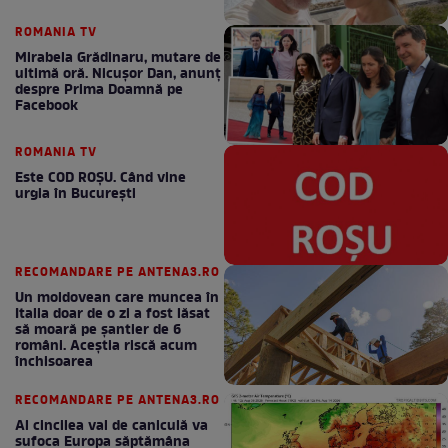
ROMANIA TV
Mirabela Grădinaru, mutare de
ultimă oră. Nicuşor Dan, anunţ
despre Prima Doamnă pe
Facebook
ROMANIA TV
Este COD ROŞU. Când vine
urgia în Bucureşti
RECOMANDARE PE ANTENA3.RO
Un moldovean care muncea în
Italia doar de o zi a fost lăsat
să moară pe şantier de 6
români. Aceștia riscă acum
închisoarea
RECOMANDARE PE ANTENA3.RO
Al cincilea val de caniculă va
sufoca Europa săptămâna