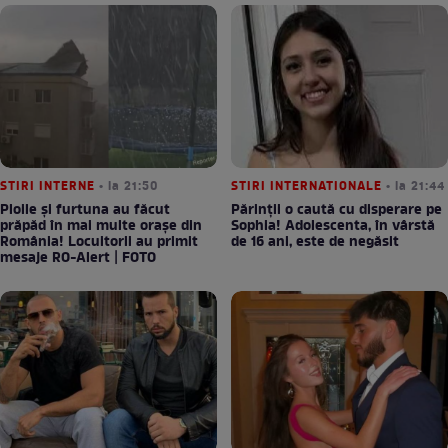
STIRI INTERNE
• la 21:50
STIRI INTERNATIONALE
• la 21:44
Ploile și furtuna au făcut
Părinții o caută cu disperare pe
prăpăd în mai multe orașe din
Sophia! Adolescenta, în vârstă
România! Locuitorii au primit
de 16 ani, este de negăsit
mesaje RO-Alert | FOTO