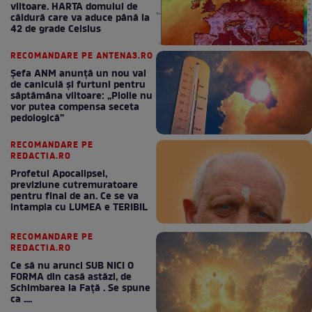
viitoare. HARTA domului de
căldură care va aduce până la
42 de grade Celsius
RECOMANDARE PE ANTENA3.RO
Șefa ANM anunță un nou val
de caniculă și furtuni pentru
săptămâna viitoare: „Ploile nu
vor putea compensa seceta
pedologică”
RECOMANDARE PE
REDACTIA.RO
Profetul Apocalipsei,
previziune cutremuratoare
pentru final de an. Ce se va
intampla cu LUMEA e TERIBIL
RECOMANDARE PE
REDACTIA.RO
Ce să nu arunci SUB NICI O
FORMA din casă astăzi, de
Schimbarea la Față . Se spune
ca ....