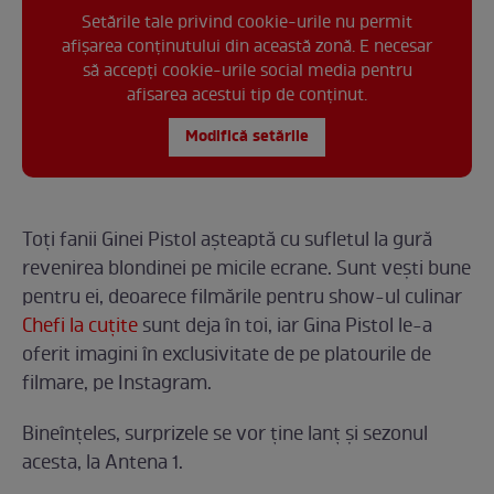
Setările tale privind cookie-urile nu permit
afișarea conținutului din această zonă. E necesar
să accepți cookie-urile social media pentru
afisarea acestui tip de conținut.
Modifică setările
Toți fanii Ginei Pistol așteaptă cu sufletul la gură
revenirea blondinei pe micile ecrane. Sunt vești bune
pentru ei, deoarece filmările pentru show-ul culinar
Chefi la cuțite
sunt deja în toi, iar Gina Pistol le-a
oferit imagini în exclusivitate de pe platourile de
filmare, pe Instagram.
Bineînțeles, surprizele se vor ține lanț și sezonul
acesta, la Antena 1.