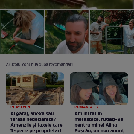
Articolul continuă după recomandări
PLAYTECH
ROMANIA TV
Ai garaj, anexă sau
Am intrat în
terasă nedeclarată?
metastaze, rugaţi-vă
Amenzile și taxele care
pentru mine! Alina
îi sperie pe proprietari
Puşcău, un nou anunţ