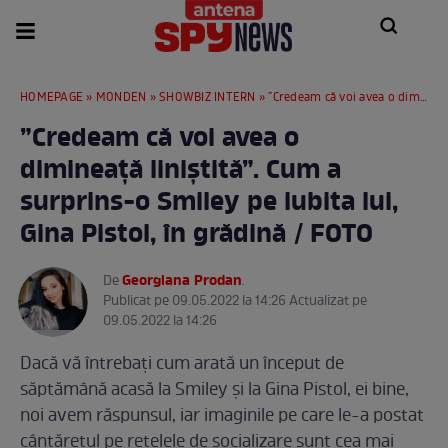
HOMEPAGE
»
MONDEN
»
SHOWBIZ INTERN
» ”Credeam că voi avea o dimineață liniștită”. Cum a surprins-o Smiley pe iubita lui, Gina Pistol, în grădină / FOTO
”Credeam că voi avea o
dimineață liniștită”. Cum a
surprins-o Smiley pe iubita lui,
Gina Pistol, în grădină / FOTO
Georgiana Prodan
De
.
Publicat pe 09.05.2022 la 14:26 Actualizat pe
09.05.2022 la 14:26
Dacă vă întrebați cum arată un început de
săptămână acasă la Smiley și la Gina Pistol, ei bine,
noi avem răspunsul, iar imaginile pe care le-a postat
cântărețul pe rețelele de socializare sunt cea mai