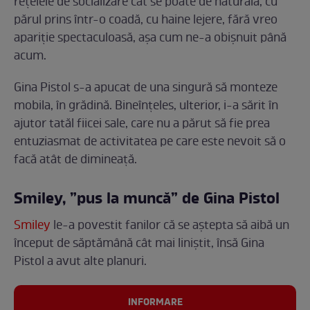
rețelele de socializare cât se poate de naturală, cu
părul prins într-o coadă, cu haine lejere, fără vreo
apariție spectaculoasă, așa cum ne-a obișnuit până
acum.
Gina Pistol s-a apucat de una singură să monteze
mobila, în grădină. Bineînțeles, ulterior, i-a sărit în
ajutor tatăl fiicei sale, care nu a părut să fie prea
entuziasmat de activitatea pe care este nevoit să o
facă atât de dimineață.
Smiley, ”pus la muncă” de Gina Pistol
Smiley
le-a povestit fanilor că se aștepta să aibă un
început de săptămână cât mai liniștit, însă Gina
Pistol a avut alte planuri.
INFORMARE