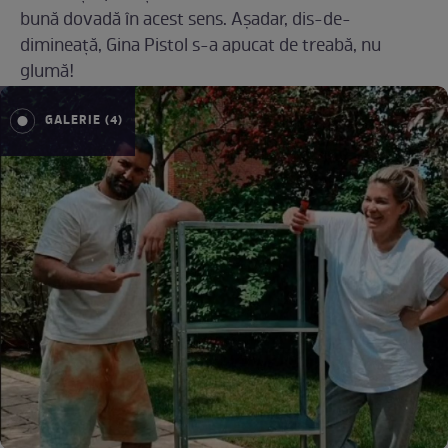
bună dovadă în acest sens. Așadar, dis-de-
dimineață, Gina Pistol s-a apucat de treabă, nu
glumă!
GALERIE (4)