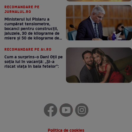
RECOMANDARE PE
JURNALUL.RO
Ministerul lui Pîslaru a
cumpărat tensiometre,
bocanci pentru construcții,
jaluzele, 30 de kilograme de
miere și 50 de kilograme de
cafea
RECOMANDARE PE A1.RO
Cum a surprins-o Dani Oțil pe
soția lui în vacanță: „Și-a
riscat viața în baia fetelor”:
Politica de cookies