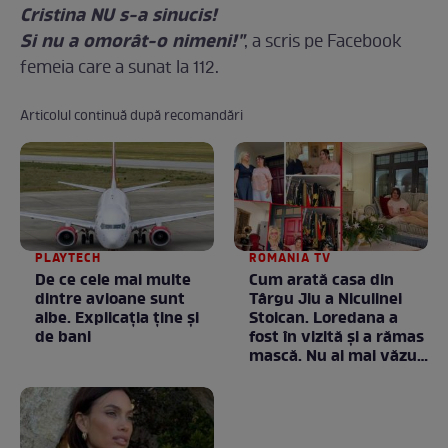
Cristina NU s-a sinucis!
Si nu a omorât-o nimeni!"
, a scris pe Facebook
femeia care a sunat la 112.
Articolul continuă după recomandări
PLAYTECH
ROMANIA TV
De ce cele mai multe
Cum arată casa din
dintre avioane sunt
Târgu Jiu a Niculinei
albe. Explicația ține și
Stoican. Loredana a
de bani
fost în vizită și a rămas
mască. Nu ai mai văzut
la nimeni așa ceva:
Fără cuvinte / VIDEO