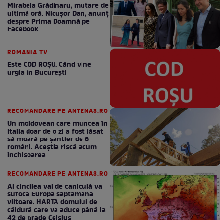
Mirabela Grădinaru, mutare de
ultimă oră. Nicuşor Dan, anunţ
despre Prima Doamnă pe
Facebook
ROMANIA TV
Este COD ROŞU. Când vine
urgia în Bucureşti
RECOMANDARE PE ANTENA3.RO
Un moldovean care muncea în
Italia doar de o zi a fost lăsat
să moară pe şantier de 6
români. Aceștia riscă acum
închisoarea
RECOMANDARE PE ANTENA3.RO
Al cincilea val de caniculă va
sufoca Europa săptămâna
viitoare. HARTA domului de
căldură care va aduce până la
42 de grade Celsius