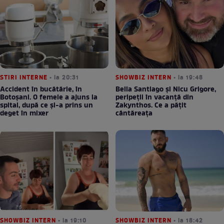
STIRI INTERNE
• la 20:31
SHOWBIZ INTERN
• la 19:48
Accident în bucătărie, în
Bella Santiago și Nicu Grigore,
Botoșani. O femeie a ajuns la
peripeții în vacanță din
spital, după ce și-a prins un
Zakynthos. Ce a pățit
deget în mixer
cântăreața
SHOWBIZ INTERN
• la 19:10
SHOWBIZ INTERN
• la 18:42