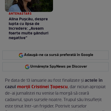
ANTENASTARS
Alina Pușcău, despre
lupta cu lipsa de
încredere: „Aveam
foarte multe gânduri
negative”
Adaugă-ne ca sursă preferată în Google
Urmărește SpyNews pe Discover
actele în
Pe data de 13 ianuarie au fost finalizate și
cazul
morţii Cristinei Ţopescu
, dar niciun apropiat
de-ai jurnalistei nu venise la morgă să ceară
cadavrul, spun sursele noatre. Trupul său însufleţit
este ţinut într-un frigider. Potrivit surselor