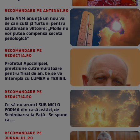
RECOMANDARE PE ANTENA3.RO
Șefa ANM anunță un nou val
de caniculă și furtuni pentru
săptămâna viitoare: „Ploile nu
vor putea compensa seceta
pedologică”
RECOMANDARE PE
REDACTIA.RO
Profetul Apocalipsei,
previziune cutremuratoare
pentru final de an. Ce se va
intampla cu LUMEA e TERIBIL
RECOMANDARE PE
REDACTIA.RO
Ce să nu arunci SUB NICI O
FORMA din casă astăzi, de
Schimbarea la Față . Se spune
ca ....
RECOMANDARE PE
JURNALUL.RO