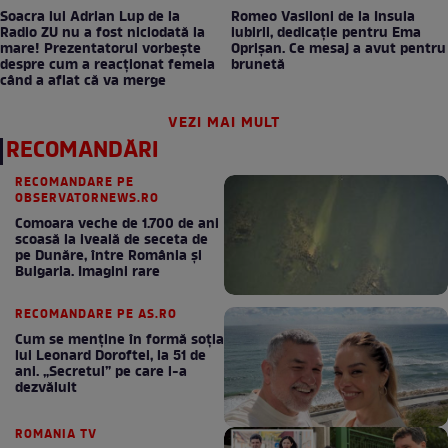
Soacra lui Adrian Lup de la
Romeo Vasiloni de la Insula
Radio ZU nu a fost niciodată la
iubirii, dedicație pentru Ema
mare! Prezentatorul vorbește
Oprișan. Ce mesaj a avut pentru
despre cum a reacționat femeia
brunetă
când a aflat că va merge
VEZI MAI MULT
RECOMANDĂRI
RECOMANDARE PE
OBSERVATORNEWS.RO
Comoara veche de 1.700 de ani
scoasă la iveală de seceta de
pe Dunăre, între România şi
Bulgaria. Imagini rare
RECOMANDARE PE AS.RO
Cum se menţine în formă soţia
lui Leonard Doroftei, la 51 de
ani. „Secretul” pe care l-a
dezvăluit
ROMANIA TV