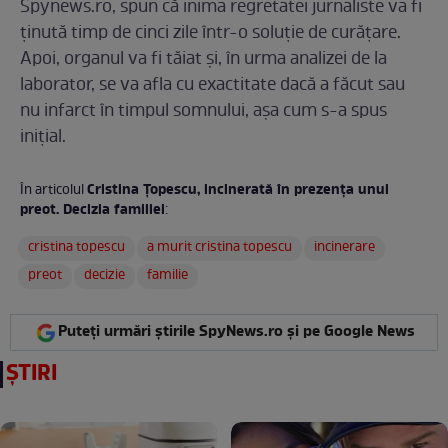
Spynews.ro, spun că inima regretatei jurnaliste va fi
ţinută timp de cinci zile într-o soluţie de curăţare.
Apoi, organul va fi tăiat şi, în urma analizei de la
laborator, se va afla cu exactitate dacă a făcut sau
nu infarct în timpul somnului, așa cum s-a spus
inițial.
Cristina Țopescu, incinerată în prezența unui
În articolul
preot. Decizia familiei
:
cristina topescu
a murit cristina topescu
incinerare
preot
decizie
familie
Puteți urmări știrile SpyNews.ro și pe Google News
ȘTIRI