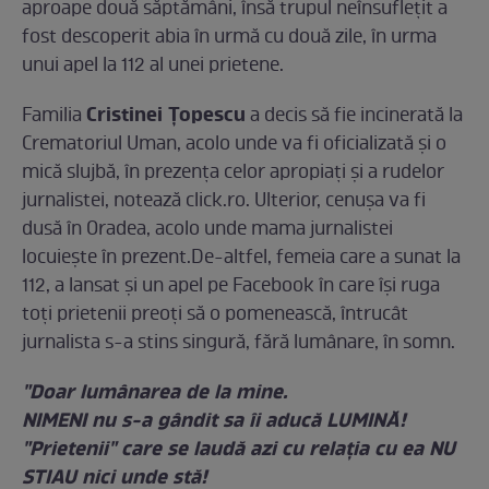
aproape două săptămâni, însă trupul neînsuflețit a
fost descoperit abia în urmă cu două zile, în urma
unui apel la 112 al unei prietene.
Cristinei Țopescu
Familia
a decis să fie incinerată la
Crematoriul Uman, acolo unde va fi oficializată și o
mică slujbă, în prezența celor apropiați și a rudelor
jurnalistei, notează click.ro. Ulterior, cenușa va fi
dusă în Oradea, acolo unde mama jurnalistei
locuiește în prezent.De-altfel, femeia care a sunat la
112, a lansat și un apel pe Facebook în care își ruga
toți prietenii preoți să o pomenească, întrucât
jurnalista s-a stins singură, fără lumânare, în somn.
"Doar lumânarea de la mine.
NIMENI nu s-a gândit sa îi aducă LUMINĂ!
"Prietenii" care se laudă azi cu relația cu ea NU
STIAU nici unde stă!