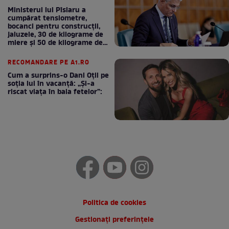
Ministerul lui Pîslaru a
cumpărat tensiometre,
bocanci pentru construcții,
jaluzele, 30 de kilograme de
miere și 50 de kilograme de
cafea
RECOMANDARE PE A1.RO
Cum a surprins-o Dani Oțil pe
soția lui în vacanță: „Și-a
riscat viața în baia fetelor”:
Politica de cookies
Gestionați preferințele