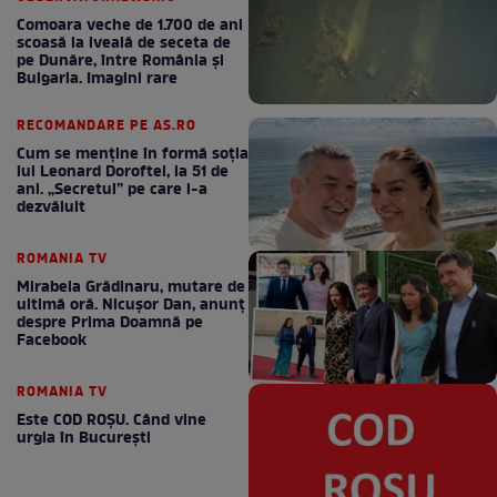
Comoara veche de 1.700 de ani
scoasă la iveală de seceta de
pe Dunăre, între România şi
Bulgaria. Imagini rare
RECOMANDARE PE AS.RO
Cum se menţine în formă soţia
lui Leonard Doroftei, la 51 de
ani. „Secretul” pe care l-a
dezvăluit
ROMANIA TV
Mirabela Grădinaru, mutare de
ultimă oră. Nicuşor Dan, anunţ
despre Prima Doamnă pe
Facebook
ROMANIA TV
Este COD ROŞU. Când vine
urgia în Bucureşti