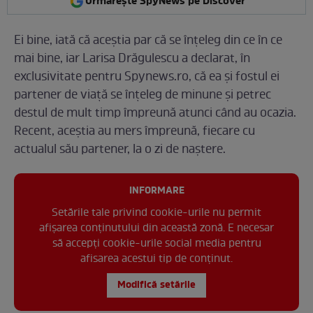
Urmărește SpyNews pe Discover
Ei bine, iată că aceștia par că se înțeleg din ce în ce
mai bine, iar Larisa Drăgulescu a declarat, în
exclusivitate pentru Spynews.ro, că ea și fostul ei
partener de viață se înțeleg de minune și petrec
destul de mult timp împreună atunci când au ocazia.
Recent, aceștia au mers împreună, fiecare cu
actualul său partener, la o zi de naștere.
INFORMARE
Setările tale privind cookie-urile nu permit
afișarea conținutului din această zonă. E necesar
să accepți cookie-urile social media pentru
afisarea acestui tip de conținut.
Modifică setările