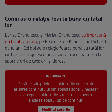
Copiii au o relație foarte bună cu tatăl
lor
Larisa Drăgulescu și Marian Drăgulescu
au împreună
un băiat și o fată
, pe Beatrice, de 19 ani, și pe Richard,
de 18 ani. Cei doi au o relație foarte bună cu tatăl lor,
iar Larisa Drăgulescu ne-a spus că aceștia merg la
sportiv ori de câte ori își doresc.
INFORMARE
Setările tale privind cookie-urile nu permit
afișarea conținutului din această zonă. E necesar
să accepți cookie-urile social media pentru
afisarea acestui tip de conținut.
Modifică setările