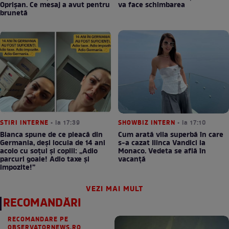
Oprișan. Ce mesaj a avut pentru
va face schimbarea
brunetă
STIRI INTERNE
• la 17:39
SHOWBIZ INTERN
• la 17:10
Bianca spune de ce pleacă din
Cum arată vila superbă în care
Germania, deși locuia de 14 ani
s-a cazat Ilinca Vandici la
acolo cu soțul și copiii: „Adio
Monaco. Vedeta se află în
parcuri goale! Adio taxe și
vacanță
impozite!”
VEZI MAI MULT
RECOMANDĂRI
RECOMANDARE PE
OBSERVATORNEWS.RO