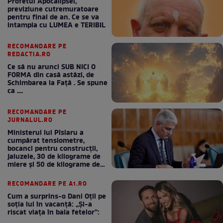
Profetul Apocalipsei,
previziune cutremuratoare
pentru final de an. Ce se va
intampla cu LUMEA e TERIBIL
RECOMANDARE PE
REDACTIA.RO
Ce să nu arunci SUB NICI O
FORMA din casă astăzi, de
Schimbarea la Față . Se spune
ca ....
RECOMANDARE PE
JURNALUL.RO
Ministerul lui Pîslaru a
cumpărat tensiometre,
bocanci pentru construcții,
jaluzele, 30 de kilograme de
miere și 50 de kilograme de
cafea
RECOMANDARE PE A1.RO
Cum a surprins-o Dani Oțil pe
soția lui în vacanță: „Și-a
riscat viața în baia fetelor”: