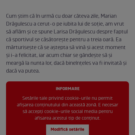
Cum știm că în urmă cu doar câteva zile, Marian
Drăgulescu a cerut-o pe iubita lui de soție, am vrut
să aflăm și ce spune Larisa Drăgulescu despre faptul
că sportivul se căsătorește pentru a treia oară. Ea
mărturisește că se aștepta să vină și acest moment
și i-a felicitat, iar acum chiar se gândește să și
meargă la nunta lor, dacă bineînțeles va fi invitată și
dacă va putea.
INFORMARE
Setările tale privind cookie-urile nu permit
afișarea conținutului din această zonă. E necesar
să accepți cookie-urile social media pentru
afisarea acestui tip de conținut.
Modifică setările