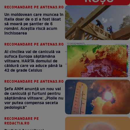
RECOMANDARE PE ANTENA3.RO
Un moldovean care muncea în
Italia doar de o zi a fost lăsat
să moară pe şantier de 6
români. Aceștia riscă acum
închisoarea
RECOMANDARE PE ANTENA3.RO
Al cincilea val de caniculă va
sufoca Europa săptămâna
viitoare. HARTA domului de
căldură care va aduce până la
42 de grade Celsius
RECOMANDARE PE ANTENA3.RO
Șefa ANM anunță un nou val
de caniculă și furtuni pentru
săptămâna viitoare: „Ploile nu
vor putea compensa seceta
pedologică”
RECOMANDARE PE
REDACTIA.RO