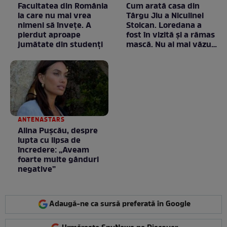
Facultatea din România
Cum arată casa din
la care nu mai vrea
Târgu Jiu a Niculinei
nimeni să înveţe. A
Stoican. Loredana a
pierdut aproape
fost în vizită și a rămas
jumătate din studenţi
mască. Nu ai mai văzut
la nimeni așa ceva:
Fără cuvinte / VIDEO
ANTENASTARS
Alina Pușcău, despre
lupta cu lipsa de
încredere: „Aveam
foarte multe gânduri
negative”
Adaugă-ne ca sursă preferată în Google