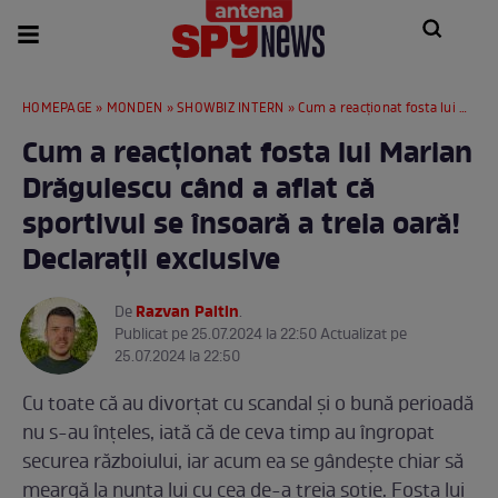
HOMEPAGE
»
MONDEN
»
SHOWBIZ INTERN
» Cum a reacționat fosta lui Marian Drăgulescu când a aflat că sportivul se însoară a treia oară! Declarații exclusive
Cum a reacționat fosta lui Marian
Drăgulescu când a aflat că
sportivul se însoară a treia oară!
Declarații exclusive
Razvan Paltin
De
.
Publicat pe 25.07.2024 la 22:50 Actualizat pe
25.07.2024 la 22:50
Cu toate că au divorțat cu scandal și o bună perioadă
nu s-au înțeles, iată că de ceva timp au îngropat
securea războiului, iar acum ea se gândește chiar să
meargă la nunta lui cu cea de-a treia soție. Fosta lui