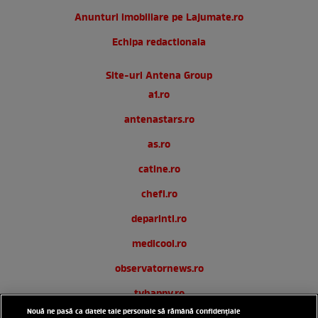
Anunturi imobiliare pe Lajumate.ro
Echipa redactionala
Site-uri Antena Group
a1.ro
antenastars.ro
as.ro
catine.ro
chefi.ro
deparinti.ro
medicool.ro
observatornews.ro
tvhappy.ro
Nouă ne pasă ca datele tale personale să rămână confidențiale