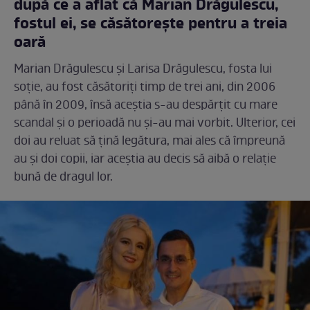
după ce a aflat că Marian Drăgulescu,
fostul ei, se căsătorește pentru a treia
oară
Marian Drăgulescu și Larisa Drăgulescu, fosta lui
soție, au fost căsătoriți timp de trei ani, din 2006
până în 2009, însă aceștia s-au despărțit cu mare
scandal și o perioadă nu și-au mai vorbit. Ulterior, cei
doi au reluat să țină legătura, mai ales că împreună
au și doi copii, iar aceștia au decis să aibă o relație
bună de dragul lor.