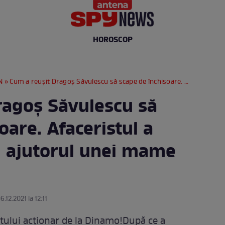
HOROSCOP
N
» Cum a reușit Dragoș Săvulescu să scape de închisoare. Afaceristul a devenit tătic cu ajutorul unei mame surogat
ragoș Săvulescu să
oare. Afaceristul a
cu ajutorul unei mame
6.12.2021 la 12:11
stului acționar de la Dinamo!După ce a