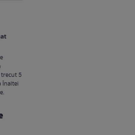
gat
re
n
 trecut 5
 Înaltei
e.
e