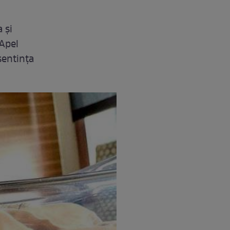
 și
 Apel
sentința