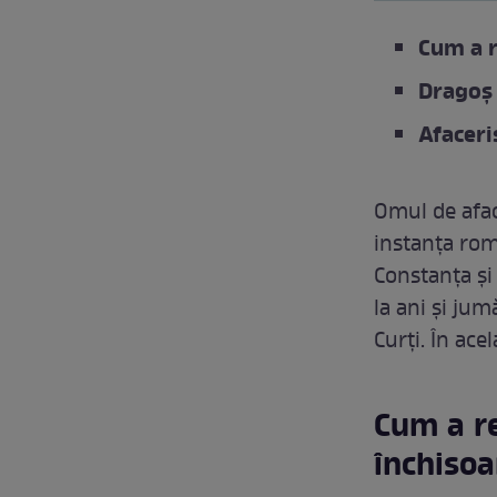
Cum a r
Dragoș 
Afaceri
Omul de afac
instanța rom
Constanța și
la ani și jum
Curți. În ac
Cum a r
închisoa