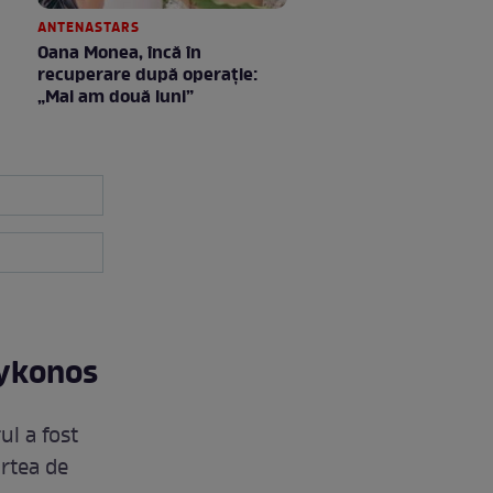
ANTENASTARS
Oana Monea, încă în
recuperare după operație:
„Mai am două luni”
Mykonos
ul a fost
urtea de