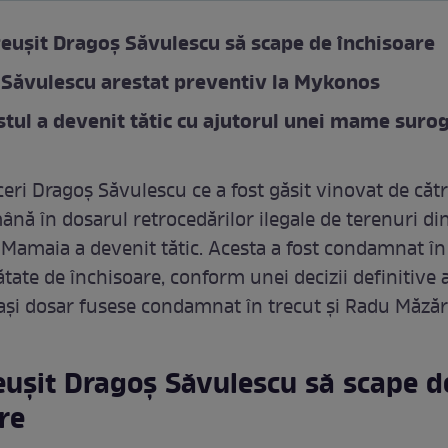
eușit Dragoș Săvulescu să scape de închisoare
Săvulescu arestat preventiv la Mykonos
stul a devenit tătic cu ajutorul unei mame suro
eri Dragoș Săvulescu ce a fost găsit vinovat de căt
ână în dosarul retrocedărilor ilegale de terenuri di
 Mamaia a devenit tătic. Acesta a fost condamnat în
ătate de închisoare, conform unei decizii definitive a
elași dosar fusese condamnat în trecut și Radu Măzăr
eușit Dragoș Săvulescu să scape d
re