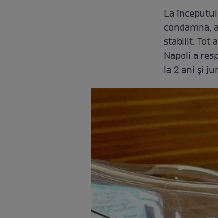
La începutul
condamna, afa
stabilit. Tot
Napoli a res
la 2 ani și j