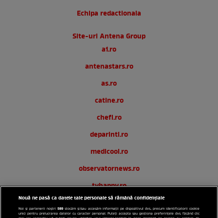
Echipa redactionala
Site-uri Antena Group
a1.ro
antenastars.ro
as.ro
catine.ro
chefi.ro
deparinti.ro
medicool.ro
observatornews.ro
tvhappy.ro
Nouă ne pasă ca datele tale personale să rămână confidențiale
useit.ro
589
Noi și partenerii noștri
stocăm și/sau accesăm informații pe dispozitivul dvs., precum identificatorii cookie
unici pentru prelucrarea datelor cu caracter personal. Puteți accepta sau gestiona preferințele dvs. făcând clic