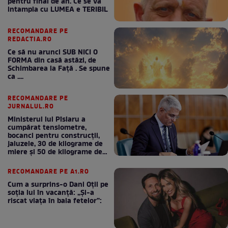
pentru final de an. Ce se va
intampla cu LUMEA e TERIBIL
RECOMANDARE PE
REDACTIA.RO
Ce să nu arunci SUB NICI O
FORMA din casă astăzi, de
Schimbarea la Față . Se spune
ca ....
RECOMANDARE PE
JURNALUL.RO
Ministerul lui Pîslaru a
cumpărat tensiometre,
bocanci pentru construcții,
jaluzele, 30 de kilograme de
miere și 50 de kilograme de
cafea
RECOMANDARE PE A1.RO
Cum a surprins-o Dani Oțil pe
soția lui în vacanță: „Și-a
riscat viața în baia fetelor”: