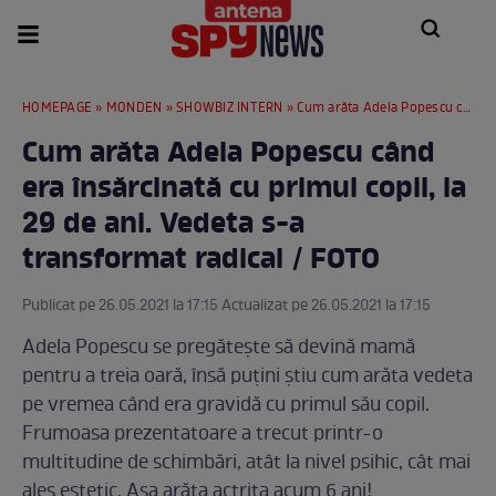
HOMEPAGE
»
MONDEN
»
SHOWBIZ INTERN
» Cum arăta Adela Popescu când era însărcinată cu primul copil, la 29 de ani. Vedeta s-a transformat radical / FOTO
Cum arăta Adela Popescu când
era însărcinată cu primul copil, la
29 de ani. Vedeta s-a
transformat radical / FOTO
Publicat pe 26.05.2021 la 17:15 Actualizat pe 26.05.2021 la 17:15
Adela Popescu se pregătește să devină mamă
pentru a treia oară, însă puțini știu cum arăta vedeta
pe vremea când era gravidă cu primul său copil.
Frumoasa prezentatoare a trecut printr-o
multitudine de schimbări, atât la nivel psihic, cât mai
ales estetic. Așa arăta actrița acum 6 ani!