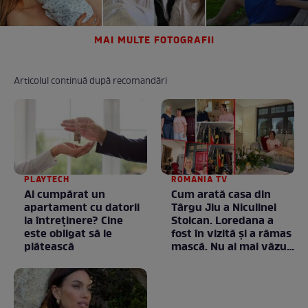
MAI MULTE FOTOGRAFII
Articolul continuă după recomandări
PLAYTECH
ROMANIA TV
Ai cumpărat un
Cum arată casa din
apartament cu datorii
Târgu Jiu a Niculinei
la întreținere? Cine
Stoican. Loredana a
este obligat să le
fost în vizită și a rămas
plătească
mască. Nu ai mai văzut
la nimeni așa ceva:
Fără cuvinte / VIDEO