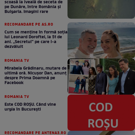
scoasă la iveală de seceta de
pe Dunăre, între România şi
Bulgaria. Imagini rare
RECOMANDARE PE AS.RO
Cum se menţine în formă soţia
lui Leonard Doroftei, la 51 de
ani. „Secretul” pe care l-a
dezvăluit
ROMANIA TV
Mirabela Grădinaru, mutare de
ultimă oră. Nicuşor Dan, anunţ
despre Prima Doamnă pe
Facebook
ROMANIA TV
Este COD ROŞU. Când vine
urgia în Bucureşti
RECOMANDARE PE ANTENA3.RO