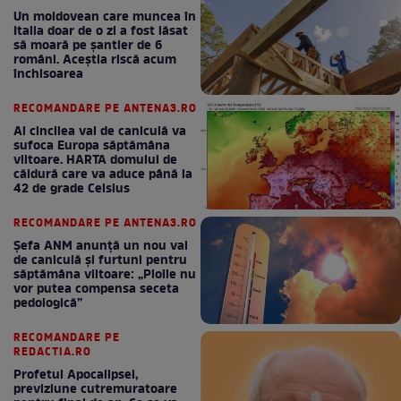
Un moldovean care muncea în
Italia doar de o zi a fost lăsat
să moară pe şantier de 6
români. Aceștia riscă acum
închisoarea
RECOMANDARE PE ANTENA3.RO
Al cincilea val de caniculă va
sufoca Europa săptămâna
viitoare. HARTA domului de
căldură care va aduce până la
42 de grade Celsius
RECOMANDARE PE ANTENA3.RO
Șefa ANM anunță un nou val
de caniculă și furtuni pentru
săptămâna viitoare: „Ploile nu
vor putea compensa seceta
pedologică”
RECOMANDARE PE
REDACTIA.RO
Profetul Apocalipsei,
previziune cutremuratoare