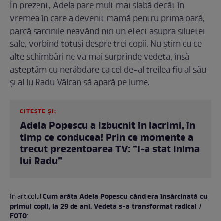
În prezent, Adela pare mult mai slabă decât în
vremea în care a devenit mamă pentru prima oară,
parcă sarcinile neavând nici un efect asupra siluetei
sale, vorbind totuși despre trei copii. Nu știm cu ce
alte schimbări ne va mai surprinde vedeta, însă
așteptăm cu nerăbdare ca cel de-al treilea fiu al său
și al lu Radu Vâlcan să apară pe lume.
CITEȘTE ȘI:
Adela Popescu a izbucnit în lacrimi, în
timp ce conducea! Prin ce momente a
trecut prezentoarea TV: ”I-a stat inima
lui Radu”
Cum arăta Adela Popescu când era însărcinată cu
În articolul
primul copil, la 29 de ani. Vedeta s-a transformat radical /
FOTO
: