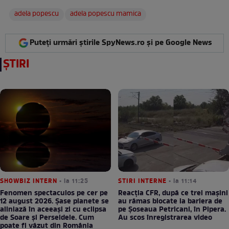
adela popescu
adela popescu mamica
Puteți urmări știrile SpyNews.ro și pe Google News
ȘTIRI
SHOWBIZ INTERN
• la 11:25
STIRI INTERNE
• la 11:14
Fenomen spectaculos pe cer pe
Reacția CFR, după ce trei mașini
12 august 2026. Șase planete se
au rămas blocate la bariera de
aliniază în aceeași zi cu eclipsa
pe Șoseaua Petricani, în Pipera.
de Soare și Perseidele. Cum
Au scos înregistrarea video
poate fi văzut din România