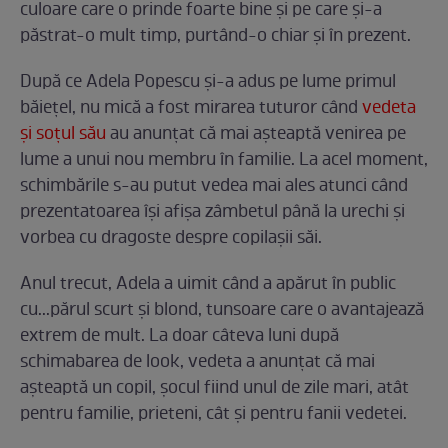
culoare care o prinde foarte bine și pe care și-a
păstrat-o mult timp, purtând-o chiar și în prezent.
După ce Adela Popescu și-a adus pe lume primul
băiețel, nu mică a fost mirarea tuturor când
vedeta
și soțul său
au anunțat că mai așteaptă venirea pe
lume a unui nou membru în familie. La acel moment,
schimbările s-au putut vedea mai ales atunci când
prezentatoarea își afișa zâmbetul până la urechi și
vorbea cu dragoste despre copilașii săi.
Anul trecut, Adela a uimit când a apărut în public
cu...părul scurt și blond, tunsoare care o avantajează
extrem de mult. La doar câteva luni după
schimabarea de look, vedeta a anunțat că mai
așteaptă un copil, șocul fiind unul de zile mari, atât
pentru familie, prieteni, cât și pentru fanii vedetei.