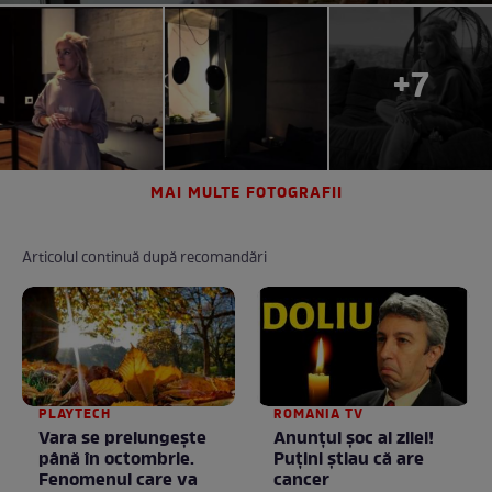
+7
MAI MULTE FOTOGRAFII
Articolul continuă după recomandări
PLAYTECH
ROMANIA TV
Vara se prelungeşte
Anunţul şoc al zilei!
până în octombrie.
Puţini ştiau că are
Fenomenul care va
cancer