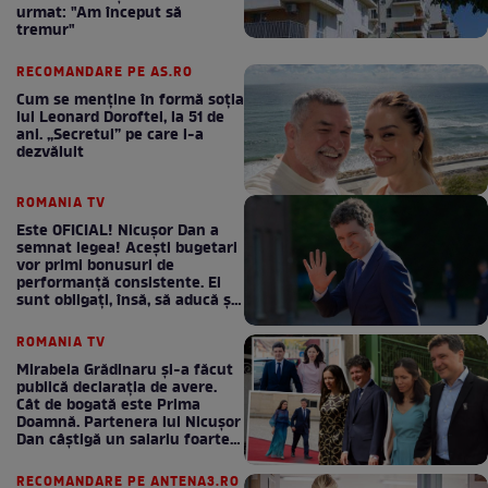
urmat: "Am început să
tremur"
RECOMANDARE PE AS.RO
Cum se menţine în formă soţia
lui Leonard Doroftei, la 51 de
ani. „Secretul” pe care l-a
dezvăluit
ROMANIA TV
Este OFICIAL! Nicușor Dan a
semnat legea! Acești bugetari
vor primi bonusuri de
performanță consistente. Ei
sunt obligați, însă, să aducă și
bani la bugetul de stat
ROMANIA TV
Mirabela Grădinaru și-a făcut
publică declarația de avere.
Cât de bogată este Prima
Doamnă. Partenera lui Nicușor
Dan câștigă un salariu foarte
bun în fiecare lună!
RECOMANDARE PE ANTENA3.RO