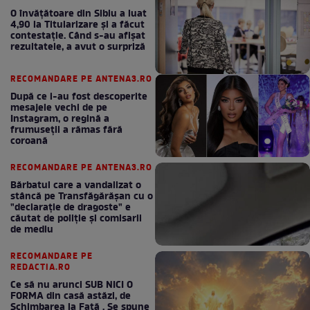
O învățătoare din Sibiu a luat
4,90 la Titularizare și a făcut
contestație. Când s-au afișat
rezultatele, a avut o surpriză
RECOMANDARE PE ANTENA3.RO
După ce i-au fost descoperite
mesajele vechi de pe
Instagram, o regină a
frumuseții a rămas fără
coroană
RECOMANDARE PE ANTENA3.RO
Bărbatul care a vandalizat o
stâncă pe Transfăgărășan cu o
"declaraţie de dragoste" e
căutat de poliție și comisarii
de mediu
RECOMANDARE PE
REDACTIA.RO
Ce să nu arunci SUB NICI O
FORMA din casă astăzi, de
Schimbarea la Față . Se spune