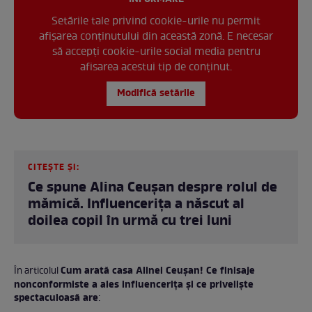
Setările tale privind cookie-urile nu permit
afișarea conținutului din această zonă. E necesar
să accepți cookie-urile social media pentru
afisarea acestui tip de conținut.
Modifică setările
CITEȘTE ȘI:
Ce spune Alina Ceușan despre rolul de
mămică. Influencerița a născut al
doilea copil în urmă cu trei luni
Cum arată casa Alinei Ceușan! Ce finisaje
În articolul
nonconformiste a ales influencerița și ce priveliște
spectaculoasă are
: