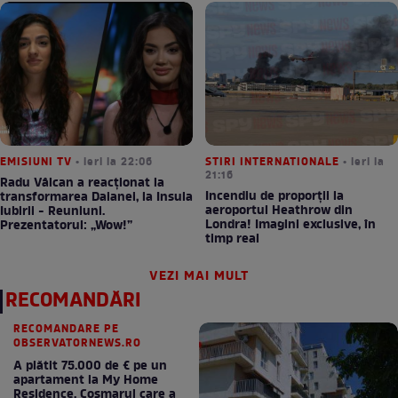
EMISIUNI TV
• ieri la 22:06
STIRI INTERNATIONALE
• ieri la
21:16
Radu Vâlcan a reacționat la
Incendiu de proporții la
transformarea Daianei, la Insula
aeroportul Heathrow din
Iubirii - Reuniuni.
Londra! Imagini exclusive, în
Prezentatorul: „Wow!”
timp real
VEZI MAI MULT
RECOMANDĂRI
RECOMANDARE PE
OBSERVATORNEWS.RO
A plătit 75.000 de € pe un
apartament la My Home
Residence. Coşmarul care a