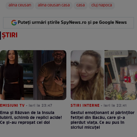
alina ceusan
alina ceusan casa
casa
cluj napoca
Puteți urmări știrile SpyNews.ro și pe Google News
ȘTIRI
EMISIUNI TV
• ieri la 23:47
STIRI INTERNE
• ieri la 22:41
Ema și Răzvan de la Insula
Gestul emoționant al părinților
Iubirii, schimb de replici acide!
fetiței din Bacău, care și-a
Ce și-au reproșat cei doi
pierdut viața. Ce au pus în
sicriul micuței