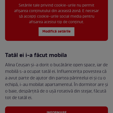
Setările tale privind cookie-urile nu permit
afișarea conținutului din această zonă. E necesar
să accepți cookie-urile social media pentru
afisarea acestui tip de conținut.
Modifică setările
Tatăl ei i-a făcut mobila
Alina Ceușan și-a dorit o bucătărie open space, iar de
mobilă s-a ocupat tatăl ei. Influencerița povestea că
a avut parte de ajutor din partea părintelui ei și cu o
echipă, i-au mobilat apartamentul. În dormitor are și
o baie, despărțită de o ușă rotativă din stejar, făcută
tot de tatăl ei.
INFORMARE