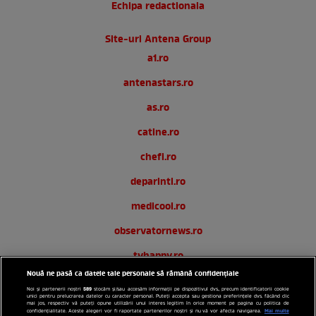
Echipa redactionala
Site-uri Antena Group
a1.ro
antenastars.ro
as.ro
catine.ro
chefi.ro
deparinti.ro
medicool.ro
observatornews.ro
tvhappy.ro
Nouă ne pasă ca datele tale personale să rămână confidențiale
useit.ro
589
Noi și partenerii noștri
stocăm și/sau accesăm informații pe dispozitivul dvs., precum identificatorii cookie
unici pentru prelucrarea datelor cu caracter personal. Puteți accepta sau gestiona preferințele dvs. făcând clic
zutv.ro
mai jos, respectiv vă puteți opune utilizării unui interes legitim în orice moment pe pagina cu politica de
Mai multe
confidențialitate. Aceste alegeri vor fi raportate partenerilor noștri și nu vă vor afecta navigarea.