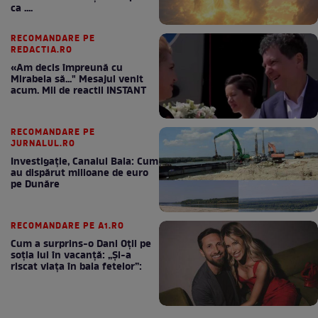
ca ....
RECOMANDARE PE
REDACTIA.RO
«Am decis împreună cu
Mirabela să..." Mesajul venit
acum. Mii de reactii INSTANT
RECOMANDARE PE
JURNALUL.RO
Investigație, Canalul Bala: Cum
au dispărut milioane de euro
pe Dunăre
RECOMANDARE PE A1.RO
Cum a surprins-o Dani Oțil pe
soția lui în vacanță: „Și-a
riscat viața în baia fetelor”: