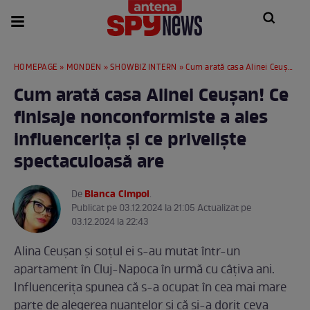
HOMEPAGE
»
MONDEN
»
SHOWBIZ INTERN
» Cum arată casa Alinei Ceușan! Ce finisaje nonconformiste a ales influencerița și ce priveliște spectaculoasă are
Cum arată casa Alinei Ceușan! Ce
finisaje nonconformiste a ales
influencerița și ce priveliște
spectaculoasă are
Bianca Cimpoi
De
.
Publicat pe 03.12.2024 la 21:05 Actualizat pe
03.12.2024 la 22:43
Alina Ceușan și soțul ei s-au mutat într-un
apartament în Cluj-Napoca în urmă cu câțiva ani.
Influencerița spunea că s-a ocupat în cea mai mare
parte de alegerea nuanțelor și că și-a dorit ceva