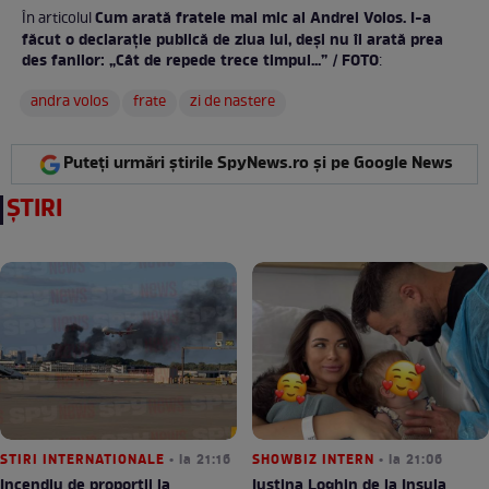
Cum arată fratele mai mic al Andrei Volos. I-a
În articolul
făcut o declarație publică de ziua lui, deși nu îl arată prea
des fanilor: „Cât de repede trece timpul...” / FOTO
:
andra volos
frate
zi de nastere
Puteți urmări știrile SpyNews.ro și pe Google News
ȘTIRI
STIRI INTERNATIONALE
• la 21:16
SHOWBIZ INTERN
• la 21:06
Incendiu de proporții la
Iustina Loghin de la Insula