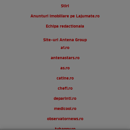
Stiri
Anunturi imobiliare pe Lajumate.ro
Echipa redactionala
Site-uri Antena Group
a1.ro
antenastars.ro
as.ro
catine.ro
chefi.ro
deparinti.ro
medicool.ro
observatornews.ro
tvhappy.ro