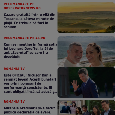
RECOMANDARE PE
OBSERVATORNEWS.RO
Cazare gratuită într-o vilă din
Toscana, la câteva minute de
plajă. Ce trebuie să faci în
schimb
RECOMANDARE PE AS.RO
Cum se menţine în formă soţia
lui Leonard Doroftei, la 51 de
ani. „Secretul” pe care l-a
dezvăluit
ROMANIA TV
Este OFICIAL! Nicușor Dan a
semnat legea! Acești bugetari
vor primi bonusuri de
performanță consistente. Ei
sunt obligați, însă, să aducă și
bani la bugetul de stat
ROMANIA TV
Mirabela Grădinaru și-a făcut
publică declarația de avere.