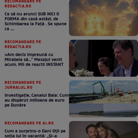
RECOMANDARE PE
REDACTIA.RO
Ce să nu arunci SUB NICI O
FORMA din casă astăzi, de
Schimbarea la Față . Se spune
ca ....
RECOMANDARE PE
REDACTIA.RO
«Am decis împreună cu
Mirabela să..." Mesajul venit
acum. Mii de reactii INSTANT
RECOMANDARE PE
JURNALUL.RO
Investigație, Canalul Bala: Cum
au dispărut milioane de euro
pe Dunăre
RECOMANDARE PE A1.RO
Cum a surprins-o Dani Oțil pe
soția lui în vacanță: „Și-a