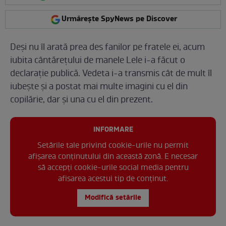
Urmărește SpyNews pe Discover
Deși nu îl arată prea des fanilor pe fratele ei, acum
iubita cântărețului de manele Lele i-a făcut o
declarație publică. Vedeta i-a transmis cât de mult îl
iubește și a postat mai multe imagini cu el din
copilărie, dar și una cu el din prezent.
INFORMARE
Setările tale privind cookie-urile nu permit
afișarea conținutului din această zonă. E necesar
să accepți cookie-urile social media pentru
afisarea acestui tip de conținut.
Modifică setările