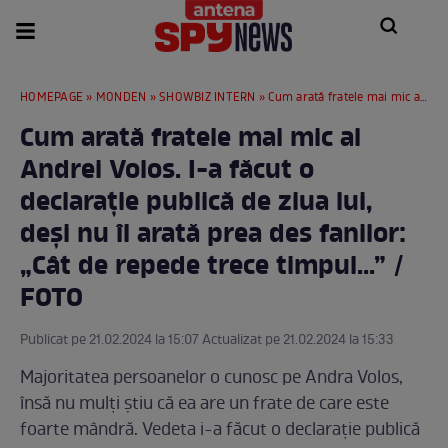
HOMEPAGE
»
MONDEN
»
SHOWBIZ INTERN
» Cum arată fratele mai mic al Andrei Volos. I-a făcut o declarație publică de ziua lui, deși nu îl arată prea des fanilor: „Cât de repede trece timpul...” / FOTO
Cum arată fratele mai mic al
Andrei Volos. I-a făcut o
declarație publică de ziua lui,
deși nu îl arată prea des fanilor:
„Cât de repede trece timpul...” /
FOTO
Publicat pe 21.02.2024 la 15:07 Actualizat pe 21.02.2024 la 15:33
Majoritatea persoanelor o cunosc pe Andra Volos,
însă nu mulți știu că ea are un frate de care este
foarte mândră. Vedeta i-a făcut o declarație publică