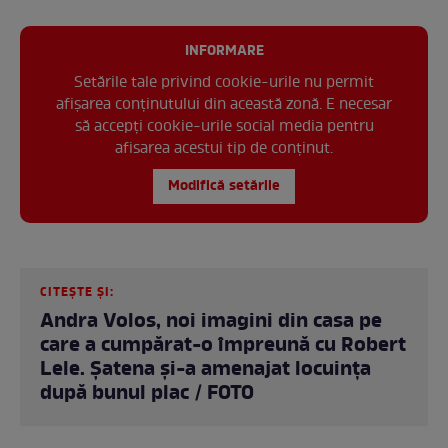
INFORMARE
Setările tale privind cookie-urile nu permit
afișarea conținutului din această zonă. E necesar
să accepți cookie-urile social media pentru
afisarea acestui tip de conținut.
Modifică setările
CITEȘTE ȘI:
Andra Volos, noi imagini din casa pe
care a cumpărat-o împreună cu Robert
Lele. Șatena și-a amenajat locuința
după bunul plac / FOTO