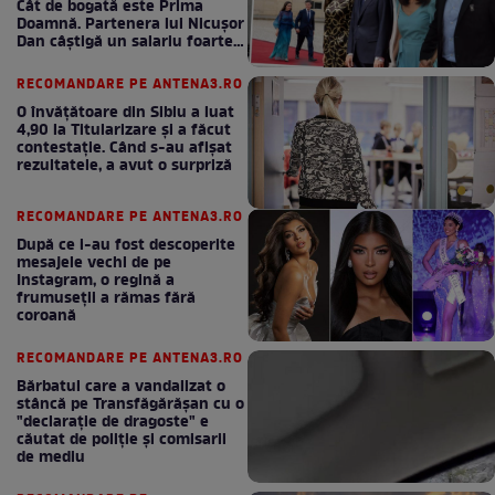
Cât de bogată este Prima
Doamnă. Partenera lui Nicușor
Dan câștigă un salariu foarte
bun în fiecare lună!
RECOMANDARE PE ANTENA3.RO
O învățătoare din Sibiu a luat
4,90 la Titularizare și a făcut
contestație. Când s-au afișat
rezultatele, a avut o surpriză
RECOMANDARE PE ANTENA3.RO
După ce i-au fost descoperite
mesajele vechi de pe
Instagram, o regină a
frumuseții a rămas fără
coroană
RECOMANDARE PE ANTENA3.RO
Bărbatul care a vandalizat o
stâncă pe Transfăgărășan cu o
"declaraţie de dragoste" e
căutat de poliție și comisarii
de mediu