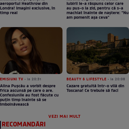
aeroportul Heathrow din
Iubirii le-a răspuns celor care
Londra! Imagini exclusive, în
au pus-o la zid, pentru că s-a
timp real
machiat înainte de naștere: "Nu
am pomenit așa ceva"
EMISIUNI TV
• la 20:31
BEAUTY & LIFESTYLE
• la 20:08
Alina Pușcău a vorbit despre
Cazare gratuită într-o vilă din
frica ascunsă pe care o are.
Toscana! Ce trebuie să faci
Confesiunile au fost făcute cu
puțin timp înainte să se
îmbolnăvească
VEZI MAI MULT
RECOMANDĂRI