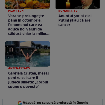
PLAYTECH
ROMANIA TV
Vara se prelungeşte
Anunţul şoc al zilei!
până în octombrie.
Puţini ştiau că are
Fenomenul care va
cancer
aduce noi valuri de
căldură chiar la mijlocul
toamnei
ANTENASTARS
Gabriela Cristea, mesaj
pentru cei care îi
judecă silueta: „Corpul
spune o poveste”
Adaugă-ne ca sursă preferată în Google