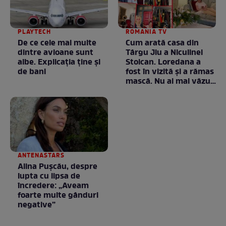
PLAYTECH
ROMANIA TV
De ce cele mai multe
Cum arată casa din
dintre avioane sunt
Târgu Jiu a Niculinei
albe. Explicația ține și
Stoican. Loredana a
de bani
fost în vizită și a rămas
mască. Nu ai mai văzut
la nimeni așa ceva:
Fără cuvinte / VIDEO
ANTENASTARS
Alina Pușcău, despre
lupta cu lipsa de
încredere: „Aveam
foarte multe gânduri
negative”