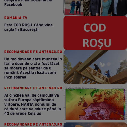
despre Prima Doamnă pe
Facebook
ROMANIA TV
Este COD ROŞU. Când vine
urgia în Bucureşti
RECOMANDARE PE ANTENA3.RO
Un moldovean care muncea în
Italia doar de o zi a fost lăsat
să moară pe şantier de 6
români. Aceștia riscă acum
închisoarea
RECOMANDARE PE ANTENA3.RO
Al cincilea val de caniculă va
sufoca Europa săptămâna
viitoare. HARTA domului de
căldură care va aduce până la
42 de grade Celsius
RECOMANDARE PE ANTENA3.RO