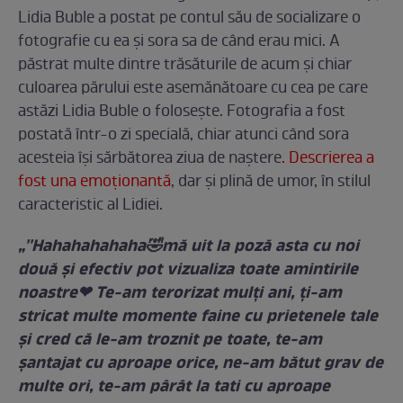
Lidia Buble a postat pe contul său de socializare o
fotografie cu ea și sora sa de când erau mici. A
păstrat multe dintre trăsăturile de acum și chiar
culoarea părului este asemănătoare cu cea pe care
astăzi Lidia Buble o folosește. Fotografia a fost
postată într-o zi specială, chiar atunci când sora
acesteia își sărbătorea ziua de naștere
. Descrierea a
fost una emoționantă
, dar și plină de umor, în stilul
caracteristic al Lidiei.
„''Hahahahahaha🤣mă uit la poză asta cu noi
două și efectiv pot vizualiza toate amintirile
noastre❤ Te-am terorizat mulți ani, ți-am
stricat multe momente faine cu prietenele tale
și cred că le-am troznit pe toate, te-am
șantajat cu aproape orice, ne-am bătut grav de
multe ori, te-am pârât la tati cu aproape