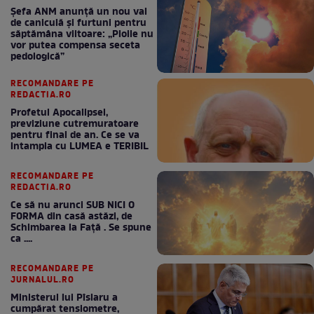
Șefa ANM anunță un nou val
de caniculă și furtuni pentru
săptămâna viitoare: „Ploile nu
vor putea compensa seceta
pedologică”
RECOMANDARE PE
REDACTIA.RO
Profetul Apocalipsei,
previziune cutremuratoare
pentru final de an. Ce se va
intampla cu LUMEA e TERIBIL
RECOMANDARE PE
REDACTIA.RO
Ce să nu arunci SUB NICI O
FORMA din casă astăzi, de
Schimbarea la Față . Se spune
ca ....
RECOMANDARE PE
JURNALUL.RO
Ministerul lui Pîslaru a
cumpărat tensiometre,