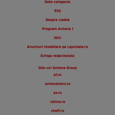
Date companie
RSS
Despre cookie
Program Antena 1
Stiri
Anunturi imobiliare pe Lajumate.ro
Echipa redactionala
Site-uri Antena Group
a1.ro
antenastars.ro
as.ro
catine.ro
chefi.ro