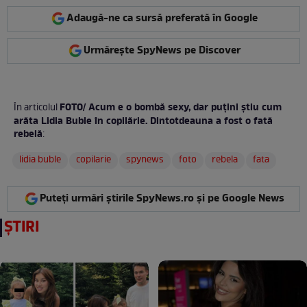
Adaugă-ne ca sursă preferată în Google
Urmărește SpyNews pe Discover
FOTO/ Acum e o bombă sexy, dar puțini știu cum
În articolul
arăta Lidia Buble în copilărie. Dintotdeauna a fost o fată
rebelă
:
lidia buble
copilarie
spynews
foto
rebela
fata
Puteți urmări știrile SpyNews.ro și pe Google News
ȘTIRI