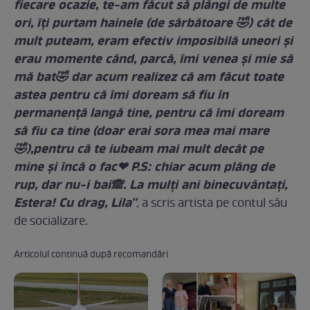
fiecare ocazie, te-am făcut să plângi de multe
ori, îți purtam hainele (de sărbătoare 🤣) cât de
mult puteam, eram efectiv imposibilă uneori și
erau momente când, parcă, îmi venea și mie să
mă bat🤣 dar acum realizez că am făcut toate
astea pentru că îmi doream să fiu în
permanență langă tine, pentru că îmi doream
să fiu ca tine (doar erai sora mea mai mare
🤣),pentru că te iubeam mai mult decât pe
mine și încă o fac❤ P.S: chiar acum plâng de
rup, dar nu-i bai🙈. La mulți ani binecuvântați,
Estera! Cu drag, Lila''
, a scris artista pe contul său
de socializare.
Articolul continuă după recomandări