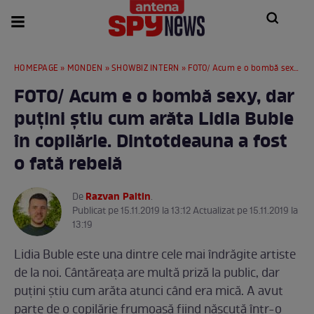
HOMEPAGE
»
MONDEN
»
SHOWBIZ INTERN
» FOTO/ Acum e o bombă sexy, dar puțini știu cum arăta Lidia Buble în copilărie. Dintotdeauna a fost o fată rebelă
FOTO/ Acum e o bombă sexy, dar
puțini știu cum arăta Lidia Buble
în copilărie. Dintotdeauna a fost
o fată rebelă
Razvan Paltin
De
.
Publicat pe 15.11.2019 la 13:12 Actualizat pe 15.11.2019 la
13:19
Lidia Buble este una dintre cele mai îndrăgite artiste
de la noi. Cântăreața are multă priză la public, dar
puțini știu cum arăta atunci când era mică. A avut
parte de o copilărie frumoasă fiind născută într-o