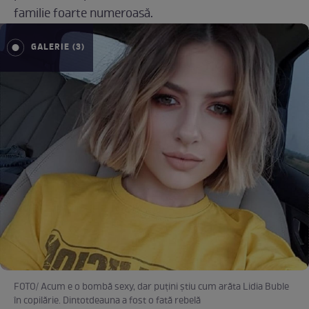
familie foarte numeroasă.
GALERIE (3)
FOTO/ Acum e o bombă sexy, dar puțini știu cum arăta Lidia Buble
în copilărie. Dintotdeauna a fost o fată rebelă