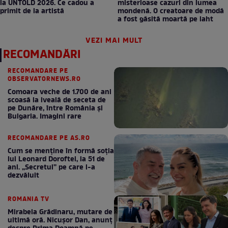
la UNTOLD 2026. Ce cadou a
misterioase cazuri din lumea
primit de la artistă
mondenă. O creatoare de modă
a fost găsită moartă pe iaht
VEZI MAI MULT
RECOMANDĂRI
RECOMANDARE PE
OBSERVATORNEWS.RO
Comoara veche de 1.700 de ani
scoasă la iveală de seceta de
pe Dunăre, între România şi
Bulgaria. Imagini rare
RECOMANDARE PE AS.RO
Cum se menţine în formă soţia
lui Leonard Doroftei, la 51 de
ani. „Secretul” pe care l-a
dezvăluit
ROMANIA TV
Mirabela Grădinaru, mutare de
ultimă oră. Nicuşor Dan, anunţ