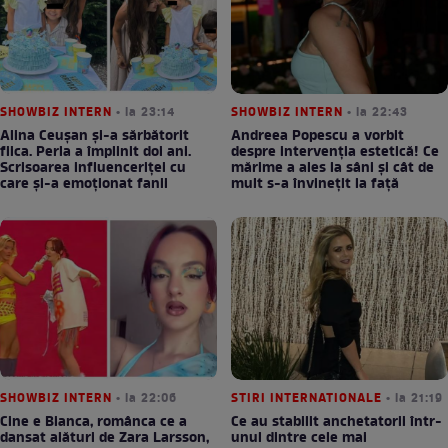
SHOWBIZ INTERN
• la 23:14
SHOWBIZ INTERN
• la 22:43
Alina Ceușan și-a sărbătorit
Andreea Popescu a vorbit
fiica. Perla a împlinit doi ani.
despre intervenția estetică! Ce
Scrisoarea influenceriței cu
mărime a ales la sâni și cât de
care și-a emoționat fanii
mult s-a învinețit la față
SHOWBIZ INTERN
• la 22:06
STIRI INTERNATIONALE
• la 21:19
Cine e Bianca, românca ce a
Ce au stabilit anchetatorii într-
dansat alături de Zara Larsson,
unul dintre cele mai