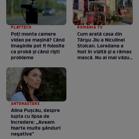
PLAYTECH
ROMANIA TV
Poți monta camere
Cum arată casa din
video pe mașină? Când
Târgu Jiu a Niculinei
imaginile pot fi folosite
Stoican. Loredana a
ca probă și când riști
fost în vizită și a rămas
probleme
mască. Nu ai mai văzut
la nimeni așa ceva:
Fără cuvinte / VIDEO
ANTENASTARS
Alina Pușcău, despre
lupta cu lipsa de
încredere: „Aveam
foarte multe gânduri
negative”