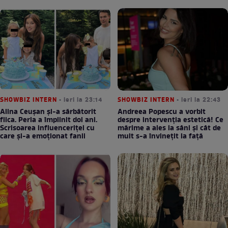
SHOWBIZ INTERN
• ieri la 23:14
SHOWBIZ INTERN
• ieri la 22:43
Alina Ceușan și-a sărbătorit
Andreea Popescu a vorbit
fiica. Perla a împlinit doi ani.
despre intervenția estetică! Ce
Scrisoarea influenceriței cu
mărime a ales la sâni și cât de
care și-a emoționat fanii
mult s-a învinețit la față