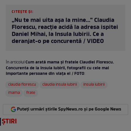
CITEȘTE ȘI:
„Nu te mai uita așa la mine...” Claudia
Florescu, reacție acidă la adresa ispitei
Daniel Mihai, la Insula Iubirii. Ce a
deranjat-o pe concurentă / VIDEO
Cum arată mama și fratele Claudiei Florescu.
În articolul
Concurenta de la Insula Iubirii, fotografii cu cele mai
importante persoane din viața ei / FOTO
:
claudia florescu
claudia insula iubirii
insula iubirii
mama
frate
Puteți urmări știrile SpyNews.ro și pe Google News
ȘTIRI