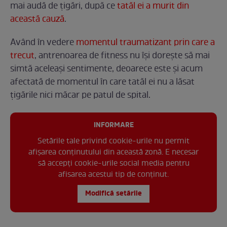
mai audă de țigări, după ce
tatăl ei a murit din
această cauză
.
Având în vedere
momentul traumatizant prin care a
trecut
, antrenoarea de fitness nu își dorește să mai
simtă aceleași sentimente, deoarece este și acum
afectată de momentul în care tatăl ei nu a lăsat
țigările nici măcar pe patul de spital.
INFORMARE
Setările tale privind cookie-urile nu permit
afișarea conținutului din această zonă. E necesar
să accepți cookie-urile social media pentru
afisarea acestui tip de conținut.
Modifică setările