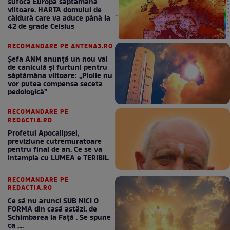
sufoca Europa săptămâna
viitoare. HARTA domului de
căldură care va aduce până la
42 de grade Celsius
RECOMANDARE PE ANTENA3.RO
Șefa ANM anunță un nou val
de caniculă și furtuni pentru
săptămâna viitoare: „Ploile nu
vor putea compensa seceta
pedologică”
RECOMANDARE PE
REDACTIA.RO
Profetul Apocalipsei,
previziune cutremuratoare
pentru final de an. Ce se va
intampla cu LUMEA e TERIBIL
RECOMANDARE PE
REDACTIA.RO
Ce să nu arunci SUB NICI O
FORMA din casă astăzi, de
Schimbarea la Față . Se spune
ca ....