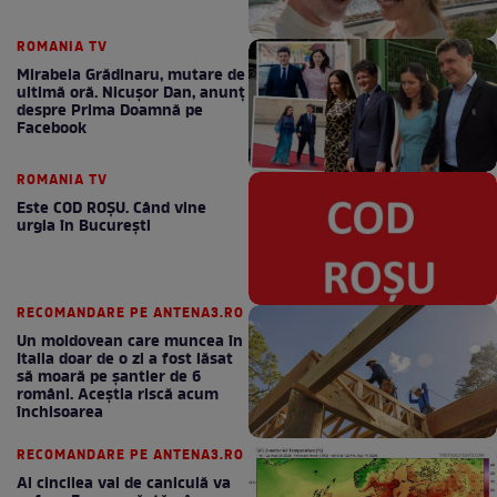
ROMANIA TV
Mirabela Grădinaru, mutare de
ultimă oră. Nicuşor Dan, anunţ
despre Prima Doamnă pe
Facebook
ROMANIA TV
Este COD ROŞU. Când vine
urgia în Bucureşti
RECOMANDARE PE ANTENA3.RO
Un moldovean care muncea în
Italia doar de o zi a fost lăsat
să moară pe şantier de 6
români. Aceștia riscă acum
închisoarea
RECOMANDARE PE ANTENA3.RO
Al cincilea val de caniculă va