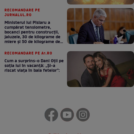
RECOMANDARE PE
JURNALUL.RO
Ministerul lui Pîslaru a
cumpărat tensiometre,
bocanci pentru construcții,
jaluzele, 30 de kilograme de
miere și 50 de kilograme de
cafea
RECOMANDARE PE A1.RO
Cum a surprins-o Dani Oțil pe
soția lui în vacanță: „Și-a
riscat viața în baia fetelor”: