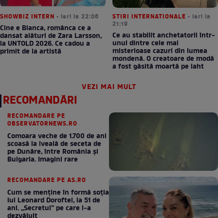
SHOWBIZ INTERN
• ieri la 22:06
STIRI INTERNATIONALE
• ieri la
21:19
Cine e Bianca, românca ce a
Ce au stabilit anchetatorii într-
dansat alături de Zara Larsson,
unul dintre cele mai
la UNTOLD 2026. Ce cadou a
misterioase cazuri din lumea
primit de la artistă
mondenă. O creatoare de modă
a fost găsită moartă pe iaht
VEZI MAI MULT
RECOMANDĂRI
RECOMANDARE PE
OBSERVATORNEWS.RO
Comoara veche de 1.700 de ani
scoasă la iveală de seceta de
pe Dunăre, între România şi
Bulgaria. Imagini rare
RECOMANDARE PE AS.RO
Cum se menţine în formă soţia
lui Leonard Doroftei, la 51 de
ani. „Secretul” pe care l-a
dezvăluit