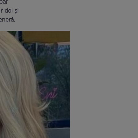
doar
r doi și
eneră.