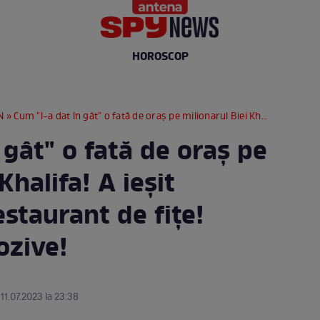
HOROSCOP
N
» Cum "l-a dat în gât" o fată de oraș pe milionarul Biei Khalifa! A ieșit scandal la un restaurant de fițe! Dezvăluiri explozive!
 gât" o fată de oraș pe
Khalifa! A ieșit
estaurant de fițe!
ozive!
 11.07.2023 la 23:38