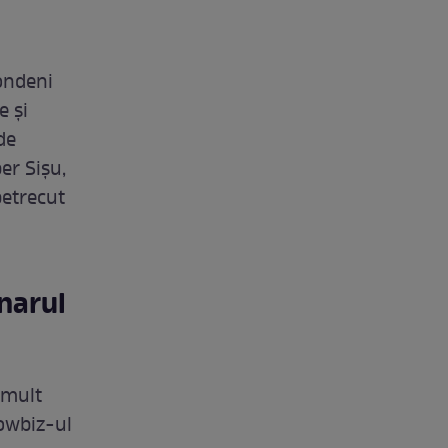
ondeni
e și
de
per Sișu,
petrecut
onarul
i mult
howbiz-ul