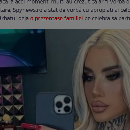
că la acel moment, multi au crezut că ar fi vorba 
are, Spynews.ro a stat de vorbă cu apropiați ai celo
ărbatul deja
o prezentase familiei
pe celebra sa part