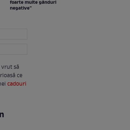
foarte multe gânduri
negative”
 vrut să
urioasă ce
nei
cadouri
in