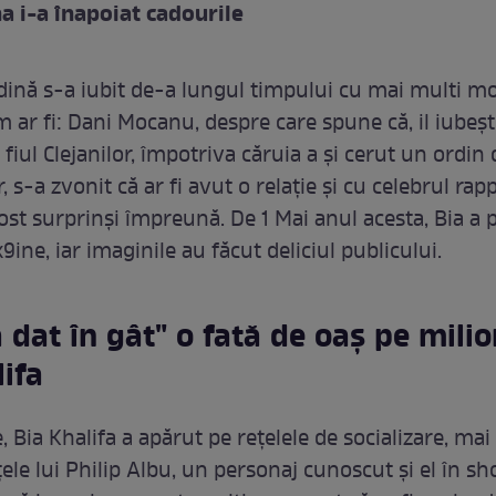
a i-a înapoiat cadourile
dină s-a iubit de-a lungul timpului cu mai multi m
m ar fi: Dani Mocanu, despre care spune că, il iubeșt
fiul Clejanilor, împotriva căruia a și cerut un ordin 
r, s-a zvonit că ar fi avut o relație și cu celebrul rap
fost surprinși împreună. De 1 Mai anul acesta, Bia a 
x9ine, iar imaginile au făcut deliciul publicului.
 dat în gât" o fată de oaș pe mili
lifa
e, Bia Khalifa a apărut pe rețelele de socializare, ma
țele lui Philip Albu, un personaj cunoscut și el în s