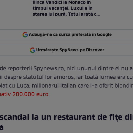
Ilinca Vandici la Monaco în
timpul vacanței. Luxul e în
starea lui pură. Totul arată ca
în filme! / GALERIE FOTO
Adaugă-ne ca sursă preferată în Google
Urmărește SpyNews pe Discover
 de reporterii Spynews.ro, nici ununul dintre ei nu a
ii despre statutul lor amoros, iar toată lumea era c
at cu Luca, milionarul Italian care i-a oferit blondi
mativ 200.000 euro
.
 scandal la un restaurant de fițe d
ă