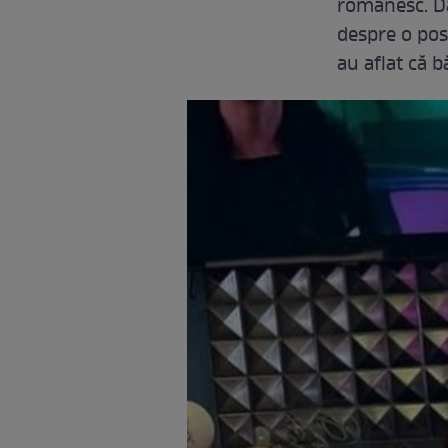
românesc. Da
despre o post
au aflat că b