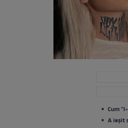
Cum "l-
A ieșit