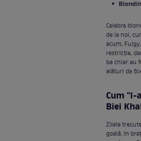
Blondin
Celebra blon
de la noi, cu
acum, Fulgy, 
restricție, da
ba chiar au 
alături de 6i
Cum "l-a
Biei Kha
Zilele trecut
goală, în bra