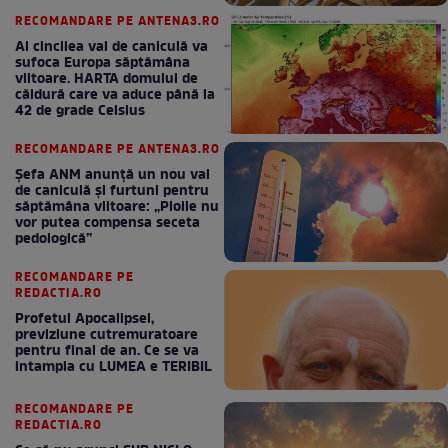
RECOMANDARE PE ANTENA3.RO
Al cincilea val de caniculă va
sufoca Europa săptămâna
viitoare. HARTA domului de
căldură care va aduce până la
42 de grade Celsius
RECOMANDARE PE ANTENA3.RO
Șefa ANM anunță un nou val
de caniculă și furtuni pentru
săptămâna viitoare: „Ploile nu
vor putea compensa seceta
pedologică”
RECOMANDARE PE
REDACTIA.RO
Profetul Apocalipsei,
previziune cutremuratoare
pentru final de an. Ce se va
intampla cu LUMEA e TERIBIL
RECOMANDARE PE
REDACTIA.RO