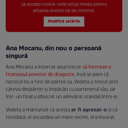
să accepți cookie-urile social media pentru
afisarea acestui tip de conținut.
Modifică setările
Ana Mocanu, din nou o persoană
singură
Ana Mocanu a încercat anul trecut
să formeze o
frumoasă poveste de dragoste
, însă se pare că
norocul nu a fost de partea sa. Vedeta a trecut prin
câteva despărțiri și împăcări cu partenerul său, iar
într-un final a izbucnit un adevărat scandal între ei.
ar fi agresat-o
Vedeta a mărturisit că acesta
și că
totodată, el ascundea un mare secret, era însurat.