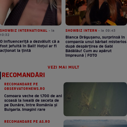
SHOWBIZ INTERNATIONAL
• la
SHOWBIZ INTERN
• la 09:43
10:32
Bianca Drăgușanu, surprinsă în
O influenceriță a dezvăluit că a
compania unui bărbat misterios
fost jefuită în Bali! Hoțul ar fi
după despărțirea de Gabi
acționat la țintă
Bădălău! Cum au apărut
împreună | FOTO
VEZI MAI MULT
RECOMANDĂRI
RECOMANDARE PE
OBSERVATORNEWS.RO
Comoara veche de 1.700 de ani
scoasă la iveală de seceta de
pe Dunăre, între România şi
Bulgaria. Imagini rare
RECOMANDARE PE AS.RO