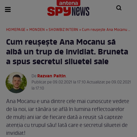
HOMEPAGE
»
MONDEN
»
SHOWBIZ INTERN
» Cum reușește Ana Mocanu să aibă un trup de invidiat. Bruneta a spus secretul siluetei sale
Cum reușește Ana Mocanu să
aibă un trup de invidiat. Bruneta
a spus secretul siluetei sale
Razvan Paltin
De
.
Publicat pe 09.02.2021 la 17:10 Actualizat pe 09.02.2021
la 17:10
Ana Mocanu e una dintre cele mai cunoscute vedete
de la noi, iar tânăra se află în lumina reflectoarelor
de mulți ani iar de fiecare dată a reușit să capteze
atenția cu trupul său! Iată care e secretul siluetei de
invidiat!