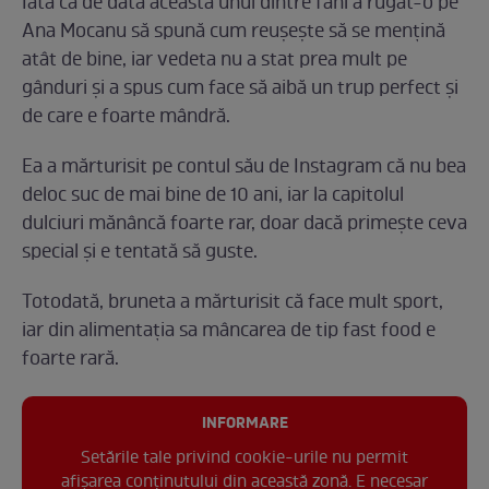
Iată că de data aceasta unul dintre fani a rugat-o pe
Ana Mocanu să spună cum reușește să se mențină
atât de bine, iar vedeta nu a stat prea mult pe
gânduri și a spus cum face să aibă un trup perfect și
de care e foarte mândră.
Ea a mărturisit pe contul său de Instagram că nu bea
deloc suc de mai bine de 10 ani, iar la capitolul
dulciuri mănâncă foarte rar, doar dacă primește ceva
special și e tentată să guste.
Totodată, bruneta a mărturisit că face mult sport,
iar din alimentația sa mâncarea de tip fast food e
foarte rară.
INFORMARE
Setările tale privind cookie-urile nu permit
afișarea conținutului din această zonă. E necesar