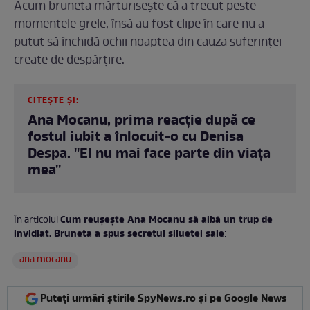
Acum bruneta mărturisește că a trecut peste
momentele grele, însă au fost clipe în care nu a
putut să închidă ochii noaptea din cauza suferinței
create de despărțire.
CITEȘTE ȘI:
Ana Mocanu, prima reacție după ce
fostul iubit a înlocuit-o cu Denisa
Despa. ''El nu mai face parte din viața
mea''
Cum reușește Ana Mocanu să aibă un trup de
În articolul
invidiat. Bruneta a spus secretul siluetei sale
:
ana mocanu
Puteți urmări știrile SpyNews.ro și pe Google News