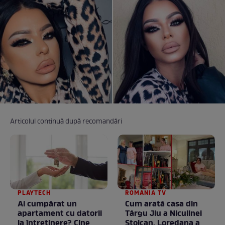
Articolul continuă după recomandări
PLAYTECH
ROMANIA TV
Ai cumpărat un
Cum arată casa din
apartament cu datorii
Târgu Jiu a Niculinei
la întreținere? Cine
Stoican. Loredana a