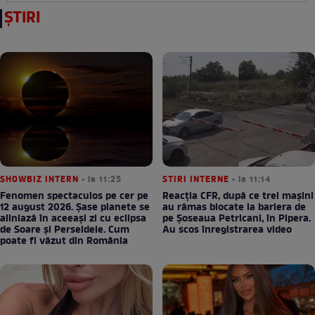
ȘTIRI
SHOWBIZ INTERN
• la 11:25
STIRI INTERNE
• la 11:14
Fenomen spectaculos pe cer pe
Reacția CFR, după ce trei mașini
12 august 2026. Șase planete se
au rămas blocate la bariera de
aliniază în aceeași zi cu eclipsa
pe Șoseaua Petricani, în Pipera.
de Soare și Perseidele. Cum
Au scos înregistrarea video
poate fi văzut din România