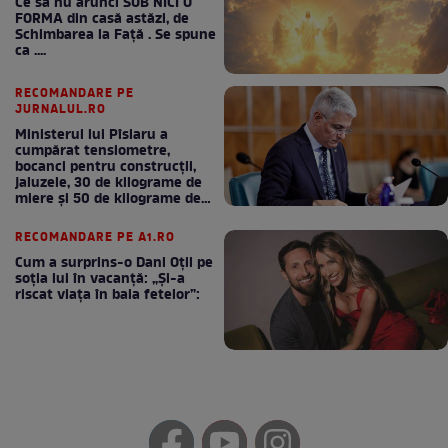
Ce să nu arunci SUB NICI O
FORMA din casă astăzi, de
Schimbarea la Față . Se spune
ca ....
RECOMANDARE PE
JURNALUL.RO
Ministerul lui Pîslaru a
cumpărat tensiometre,
bocanci pentru construcții,
jaluzele, 30 de kilograme de
miere și 50 de kilograme de
cafea
RECOMANDARE PE A1.RO
Cum a surprins-o Dani Oțil pe
soția lui în vacanță: „Și-a
riscat viața în baia fetelor”: