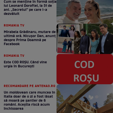
Cum se menţine în formă soţia
lui Leonard Doroftei, la 51 de
ani. „Secretul” pe care l-a
dezvăluit
ROMANIA TV
Mirabela Grădinaru, mutare de
ultimă oră. Nicuşor Dan, anunţ
despre Prima Doamnă pe
Facebook
ROMANIA TV
Este COD ROŞU. Când vine
urgia în Bucureşti
RECOMANDARE PE ANTENA3.RO
Un moldovean care muncea în
Italia doar de o zi a fost lăsat
să moară pe şantier de 6
români. Aceștia riscă acum
închisoarea