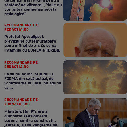
de caniculă și furtuni pentru
săptămâna viitoare: „Ploile nu
vor putea compensa seceta
pedologică”
RECOMANDARE PE
REDACTIA.RO
Profetul Apocalipsei,
previziune cutremuratoare
pentru final de an. Ce se va
intampla cu LUMEA e TERIBIL
RECOMANDARE PE
REDACTIA.RO
Ce să nu arunci SUB NICI O
FORMA din casă astăzi, de
Schimbarea la Față . Se spune
ca ....
RECOMANDARE PE
JURNALUL.RO
Ministerul lui Pîslaru a
cumpărat tensiometre,
bocanci pentru construcții,
jaluzele, 30 de kilograme de