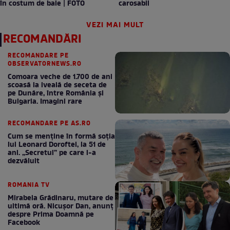
în costum de baie | FOTO
carosabil
VEZI MAI MULT
RECOMANDĂRI
RECOMANDARE PE
OBSERVATORNEWS.RO
Comoara veche de 1.700 de ani
scoasă la iveală de seceta de
pe Dunăre, între România şi
Bulgaria. Imagini rare
RECOMANDARE PE AS.RO
Cum se menţine în formă soţia
lui Leonard Doroftei, la 51 de
ani. „Secretul” pe care l-a
dezvăluit
ROMANIA TV
Mirabela Grădinaru, mutare de
ultimă oră. Nicuşor Dan, anunţ
despre Prima Doamnă pe
Facebook