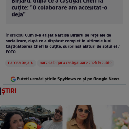
Birjaru, după ce a câștigat Chefi la
cuțite: ”O colaborare am acceptat-o
deja”
Cum s-a afișat Narcisa Birjaru pe rețelele de
În articolul
socializare, după ce a dispărut complet în ultimele luni.
Câștigătoarea Chefi la cuțite, surprinsă alături de soțul ei /
FOTO
:
narcisa birjaru
narcisa birjaru castigatoare chefi la cutite
Puteți urmări știrile SpyNews.ro și pe Google News
ȘTIRI