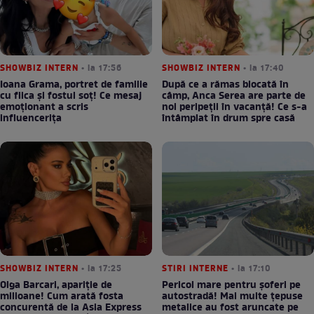
SHOWBIZ INTERN
• la 17:56
SHOWBIZ INTERN
• la 17:40
Ioana Grama, portret de familie
După ce a rămas blocată în
cu fiica și fostul soț! Ce mesaj
câmp, Anca Serea are parte de
emoționant a scris
noi peripeții în vacanță! Ce s-a
influencerița
întâmplat în drum spre casă
SHOWBIZ INTERN
• la 17:25
STIRI INTERNE
• la 17:10
Olga Barcari, apariție de
Pericol mare pentru șoferi pe
milioane! Cum arată fosta
autostradă! Mai multe țepuse
concurentă de la Asia Express
metalice au fost aruncate pe