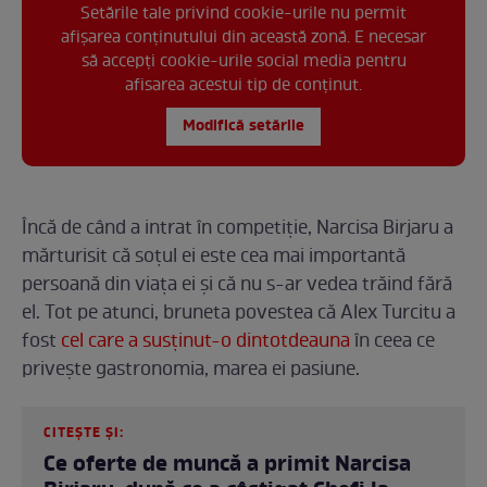
Setările tale privind cookie-urile nu permit
afișarea conținutului din această zonă. E necesar
să accepți cookie-urile social media pentru
afisarea acestui tip de conținut.
Modifică setările
Încă de când a intrat în competiție, Narcisa Birjaru a
mărturisit că soțul ei este cea mai importantă
persoană din viața ei și că nu s-ar vedea trăind fără
el. Tot pe atunci, bruneta povestea că Alex Turcitu a
fost
cel care a susținut-o dintotdeauna
în ceea ce
privește gastronomia, marea ei pasiune.
CITEȘTE ȘI:
Ce oferte de muncă a primit Narcisa