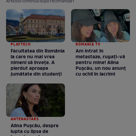
Articolul continuă după recomandări
PLAYTECH
ROMANIA TV
Facultatea din România
Am intrat în
la care nu mai vrea
metastaze, rugaţi-vă
nimeni să înveţe. A
pentru mine! Alina
pierdut aproape
Puşcău, un nou anunţ
jumătate din studenţi
cu ochii în lacrimi
ANTENASTARS
Alina Pușcău, despre
lupta cu lipsa de