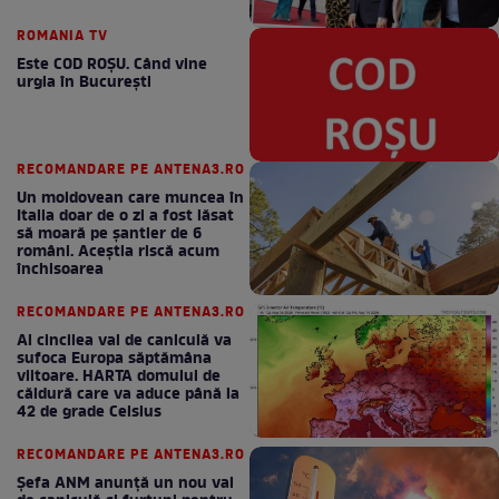
ROMANIA TV
Este COD ROŞU. Când vine
urgia în Bucureşti
RECOMANDARE PE ANTENA3.RO
Un moldovean care muncea în
Italia doar de o zi a fost lăsat
să moară pe şantier de 6
români. Aceștia riscă acum
închisoarea
RECOMANDARE PE ANTENA3.RO
Al cincilea val de caniculă va
sufoca Europa săptămâna
viitoare. HARTA domului de
căldură care va aduce până la
42 de grade Celsius
RECOMANDARE PE ANTENA3.RO
Șefa ANM anunță un nou val