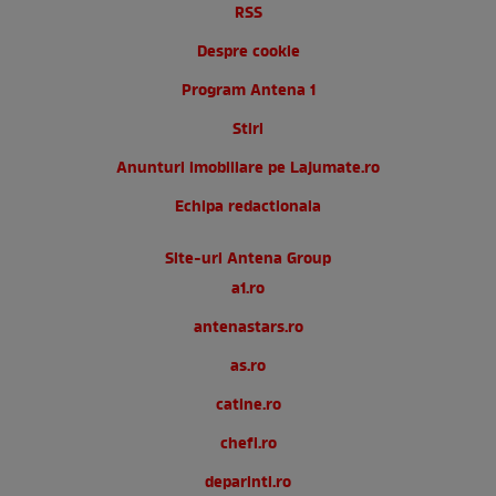
RSS
Despre cookie
Program Antena 1
Stiri
Anunturi imobiliare pe Lajumate.ro
Echipa redactionala
Site-uri Antena Group
a1.ro
antenastars.ro
as.ro
catine.ro
chefi.ro
deparinti.ro