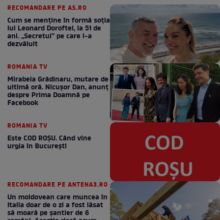
RECOMANDARE PE AS.RO
Cum se menţine în formă soţia
lui Leonard Doroftei, la 51 de
ani. „Secretul” pe care l-a
dezvăluit
ROMANIA TV
Mirabela Grădinaru, mutare de
ultimă oră. Nicuşor Dan, anunţ
despre Prima Doamnă pe
Facebook
ROMANIA TV
Este COD ROŞU. Când vine
urgia în Bucureşti
RECOMANDARE PE ANTENA3.RO
Un moldovean care muncea în
Italia doar de o zi a fost lăsat
să moară pe şantier de 6