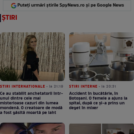
Puteți urmări știrile SpyNews.ro și pe Google News
ȘTIRI
STIRI INTERNATIONALE
• la 21:19
STIRI INTERNE
• la 20:31
Ce au stabilit anchetatorii într-
Accident în bucătărie, în
unul dintre cele mai
Botoșani. O femeie a ajuns la
misterioase cazuri din lumea
spital, după ce și-a prins un
mondenă. O creatoare de modă
deget în mixer
a fost găsită moartă pe iaht