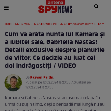
HOMEPAGE
»
MONDEN
»
SHOWBIZ INTERN
» Cum va arăta nunta lui Kamara și a iubitei sale, Gabriella Nastas! Detalii exclusive despre planurile de viitor. Ce decizie au luat cei doi îndrăgostiți / VIDEO
Cum va arăta nunta lui Kamara și
a iubitei sale, Gabriella Nastas!
Detalii exclusive despre planurile
de viitor. Ce decizie au luat cei
doi îndrăgostiți / VIDEO
Razvan Paltin
De
.
Publicat pe 12.02.2024 la 23:35 Actualizat pe
12.02.2024 la 23:35
Kamara și Gabriella Nastas și-au asumat relația în
urmă cu puțin timp, deși o perioadă mai lungă nu au