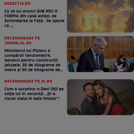
REDACTIA.RO
Ce să nu arunci SUB NICI O
FORMA din casă astăzi, de
Schimbarea la Față . Se spune
ca ....
RECOMANDARE PE
JURNALUL.RO
Ministerul lui Pîslaru a
cumpărat tensiometre,
bocanci pentru construcții,
jaluzele, 30 de kilograme de
miere și 50 de kilograme de
cafea
RECOMANDARE PE A1.RO
Cum a surprins-o Dani Oțil pe
soția lui în vacanță: „Și-a
riscat viața în baia fetelor”: