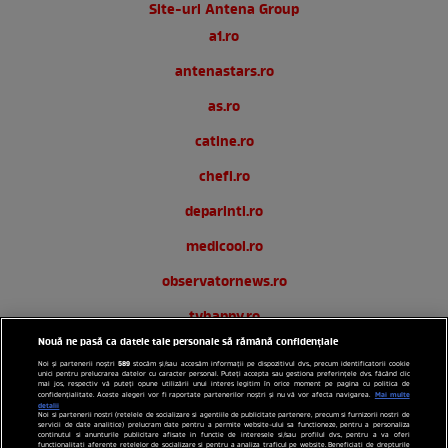
Site-uri Antena Group
a1.ro
antenastars.ro
as.ro
catine.ro
chefi.ro
deparinti.ro
medicool.ro
observatornews.ro
tvhappy.ro
Nouă ne pasă ca datele tale personale să rămână confidențiale
useit.ro
589
Noi și partenerii noștri
stocăm și/sau accesăm informații pe dispozitivul dvs., precum identificatorii cookie
unici pentru prelucrarea datelor cu caracter personal. Puteți accepta sau gestiona preferințele dvs. făcând clic
zutv.ro
mai jos, respectiv vă puteți opune utilizării unui interes legitim în orice moment pe pagina cu politica de
Mai multe
confidențialitate. Aceste alegeri vor fi raportate partenerilor noștri și nu vă vor afecta navigarea.
detalii
Noi si partenerii nostri (retelele de socializare si agentiile de publicitate partenere, precum si furnizorii nostri de
Trends AntenaPLAY
servicii de date analitice) prelucram date pentru a permite website-ului sa functioneze, pentru a personaliza
continutul si anunturile publicitare afisate in functie de interesele si/sau profilul dvs., pentru a va oferi
functionalitati aferente retelelor de socializare si pentru a analiza traficul pe website. Beneficiati de drepturile