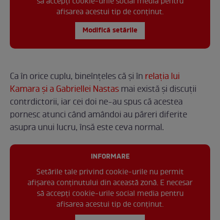
să accepți cookie-urile social media pentru
afisarea acestui tip de conținut.
Modifică setările
Ca în orice cuplu, bineînțeles că și în
relația lui
Kamara și a Gabriellei Nastas
mai există și discuții
contrdictorii, iar cei doi ne-au spus că acestea
pornesc atunci când amândoi au păreri diferite
asupra unui lucru, însă este ceva normal.
INFORMARE
Setările tale privind cookie-urile nu permit
afișarea conținutului din această zonă. E necesar
să accepți cookie-urile social media pentru
afisarea acestui tip de conținut.