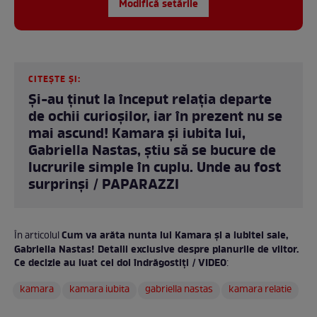
Modifică setările
CITEȘTE ȘI:
Și-au ținut la început relația departe
de ochii curioșilor, iar în prezent nu se
mai ascund! Kamara și iubita lui,
Gabriella Nastas, știu să se bucure de
lucrurile simple în cuplu. Unde au fost
surprinși / PAPARAZZI
Cum va arăta nunta lui Kamara și a iubitei sale,
În articolul
Gabriella Nastas! Detalii exclusive despre planurile de viitor.
Ce decizie au luat cei doi îndrăgostiți / VIDEO
:
kamara
kamara iubita
gabriella nastas
kamara relatie