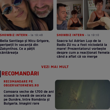
SHOWBIZ INTERN
• la 19:48
SHOWBIZ INTERN
• la 19:10
Bella Santiago și Nicu Grigore,
Soacra lui Adrian Lup de la
peripeții în vacanță din
Radio ZU nu a fost niciodată la
Zakynthos. Ce a pățit
mare! Prezentatorul vorbește
cântăreața
despre cum a reacționat femeia
când a aflat că va merge
VEZI MAI MULT
RECOMANDĂRI
RECOMANDARE PE
OBSERVATORNEWS.RO
Comoara veche de 1.700 de ani
scoasă la iveală de seceta de
pe Dunăre, între România şi
Bulgaria. Imagini rare