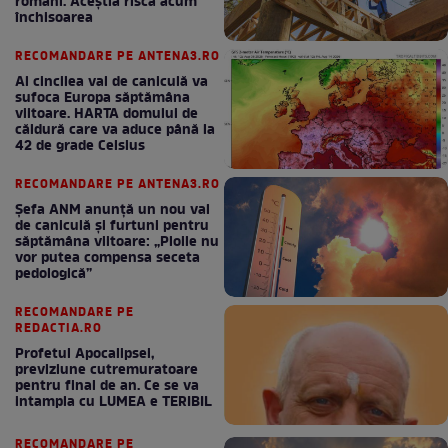
români. Aceștia riscă acum
închisoarea
RECOMANDARE PE ANTENA3.RO
Al cincilea val de caniculă va
sufoca Europa săptămâna
viitoare. HARTA domului de
căldură care va aduce până la
42 de grade Celsius
RECOMANDARE PE ANTENA3.RO
Șefa ANM anunță un nou val
de caniculă și furtuni pentru
săptămâna viitoare: „Ploile nu
vor putea compensa seceta
pedologică”
RECOMANDARE PE
REDACTIA.RO
Profetul Apocalipsei,
previziune cutremuratoare
pentru final de an. Ce se va
intampla cu LUMEA e TERIBIL
RECOMANDARE PE