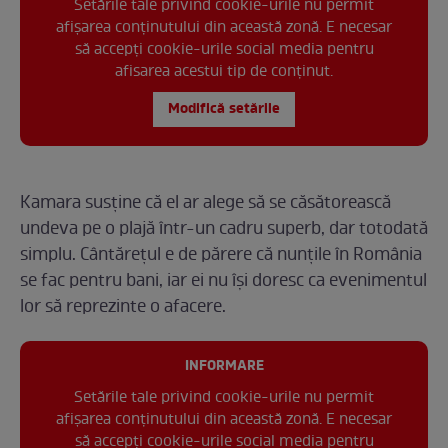
Setările tale privind cookie-urile nu permit
afișarea conținutului din această zonă. E necesar
să accepți cookie-urile social media pentru
afisarea acestui tip de conținut.
Modifică setările
Kamara susține că el ar alege să se căsătorească
undeva pe o plajă într-un cadru superb, dar totodată
simplu. Cântărețul e de părere că nunțile în România
se fac pentru bani, iar ei nu își doresc ca evenimentul
lor să reprezinte o afacere.
INFORMARE
Setările tale privind cookie-urile nu permit
afișarea conținutului din această zonă. E necesar
să accepți cookie-urile social media pentru