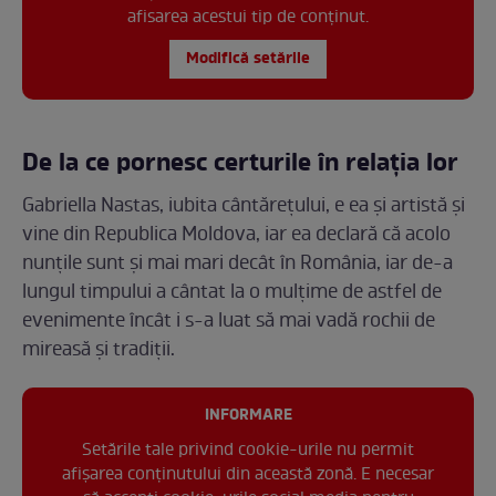
afisarea acestui tip de conținut.
Modifică setările
De la ce pornesc certurile în relația lor
Gabriella Nastas, iubita cântărețului, e ea și artistă și
vine din Republica Moldova, iar ea declară că acolo
nunțile sunt și mai mari decât în România, iar de-a
lungul timpului a cântat la o mulțime de astfel de
evenimente încât i s-a luat să mai vadă rochii de
mireasă și tradiții.
INFORMARE
Setările tale privind cookie-urile nu permit
afișarea conținutului din această zonă. E necesar