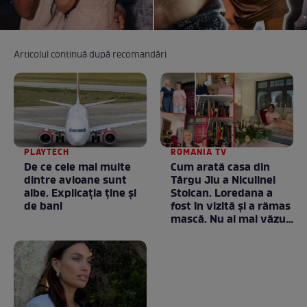
Articolul continuă după recomandări
PLAYTECH
ROMANIA TV
De ce cele mai multe
Cum arată casa din
dintre avioane sunt
Târgu Jiu a Niculinei
albe. Explicația ține și
Stoican. Loredana a
de bani
fost în vizită și a rămas
mască. Nu ai mai văzut
la nimeni așa ceva:
Fără cuvinte / VIDEO