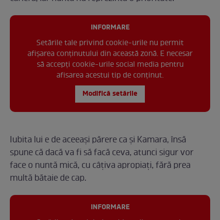
INFORMARE
Setările tale privind cookie-urile nu permit
afișarea conținutului din această zonă. E necesar
să accepți cookie-urile social media pentru
afisarea acestui tip de conținut.
Modifică setările
Iubita lui e de aceeași părere ca și Kamara, însă
spune că dacă va fi să facă ceva, atunci sigur vor
face o nuntă mică, cu câțiva apropiați, fără prea
multă bătaie de cap.
INFORMARE