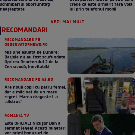
schimbări și oportunități
crede că este urmărit fără voia
neașteptate
lui prin telefonul mobil
VEZI MAI MULT
RECOMANDĂRI
RECOMANDARE PE
OBSERVATORNEWS.RO
Misiune eșuată pe Dunăre:
Barjele nu au fost scufundate.
Oprirea Reactorului 2 de la
Cernavodă, inevitabilă
RECOMANDARE PE AS.RO
Are nouă copii cu patru femei,
dar e măcinat de un mare
regret. Marea dragoste l-a
„distrus”
ROMANIA TV
Este OFICIAL! Nicușor Dan a
semnat legea! Acești bugetari
vor primi bonusuri de