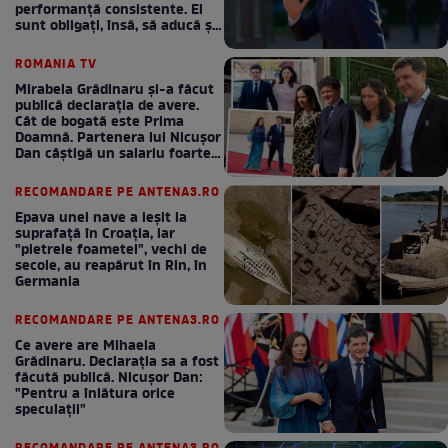
performanță consistente. Ei
sunt obligați, însă, să aducă și
bani la bugetul de stat
ROMANIA TV
Mirabela Grădinaru și-a făcut
publică declarația de avere.
Cât de bogată este Prima
Doamnă. Partenera lui Nicușor
Dan câștigă un salariu foarte
bun în fiecare lună!
RECOMANDARE PE ANTENA3.RO
Epava unei nave a ieșit la
suprafață în Croația, iar
"pietrele foametei", vechi de
secole, au reapărut în Rin, în
Germania
RECOMANDARE PE ANTENA3.RO
Ce avere are Mihaela
Grădinaru. Declarația sa a fost
făcută publică. Nicușor Dan:
"Pentru a înlătura orice
speculații"