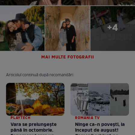
+4
MAI MULTE FOTOGRAFII
Articolul continuă după recomandări
PLAYTECH
ROMANIA TV
Vara se prelungeşte
Ninge ca-n povești, la
până în octombrie.
început de august!