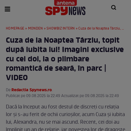
HOMEPAGE
»
MONDEN
»
SHOWBIZ INTERN
» Cuza de la Noaptea Târziu, topit după iubita lui! Imagini exclusive cu cei doi, la o plimbare romantică de seară, în parc | VIDEO
Cuza de la Noaptea Târziu, topit
după iubita lui! Imagini exclusive
cu cei doi, la o plimbare
romantică de seară, în parc |
VIDEO
Redactia Spynews.ro
De
.
Publicat pe 09.08.2025 la 22:49 Actualizat pe 09.08.2025 la 22:49
Dacă la început au fost destul de discreți cu relația
lor și s-au ferit de ochii curioșilor, acum Cuza și iubita
lui, Alexandra, nu se mai ascund. Recent, cei doi au
împlinit un an de relație, iar povestea lor de dragoste