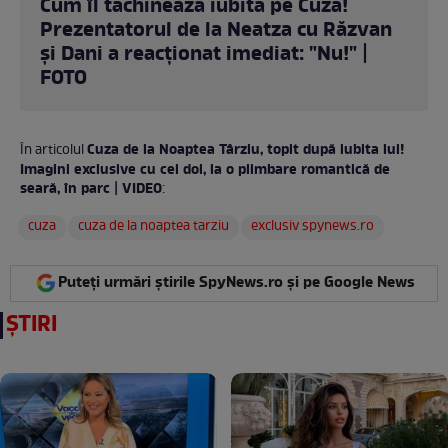
Cum îl tachinează iubita pe Cuza!
Prezentatorul de la Neatza cu Răzvan
și Dani a reacționat imediat: "Nu!" |
FOTO
Cuza de la Noaptea Târziu, topit după iubita lui!
În articolul
Imagini exclusive cu cei doi, la o plimbare romantică de
seară, în parc | VIDEO
:
cuza
cuza de la noaptea tarziu
exclusiv spynews.ro
Puteți urmări știrile SpyNews.ro și pe Google News
ȘTIRI