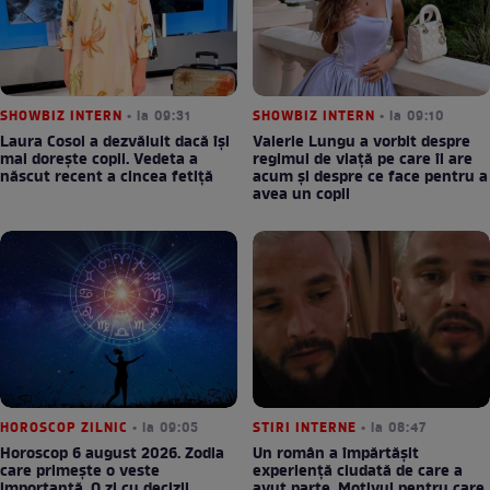
SHOWBIZ INTERN
• la 09:31
SHOWBIZ INTERN
• la 09:10
Laura Cosoi a dezvăluit dacă își
Valerie Lungu a vorbit despre
mai dorește copii. Vedeta a
regimul de viață pe care îl are
născut recent a cincea fetiță
acum și despre ce face pentru a
avea un copil
HOROSCOP ZILNIC
• la 09:05
STIRI INTERNE
• la 08:47
Horoscop 6 august 2026. Zodia
Un român a împărtășit
care primește o veste
experiență ciudată de care a
importantă. O zi cu decizii,
avut parte. Motivul pentru care