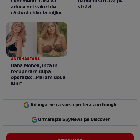
Fenomenul care va
Oamenii schiază pe
aduce noi valuri de
străzi
căldură chiar la mijlocul
toamnei
ANTENASTARS
Oana Monea, încă în
recuperare după
operație: „Mai am două
luni”
Adaugă-ne ca sursă preferată în Google
Urmărește SpyNews pe Discover