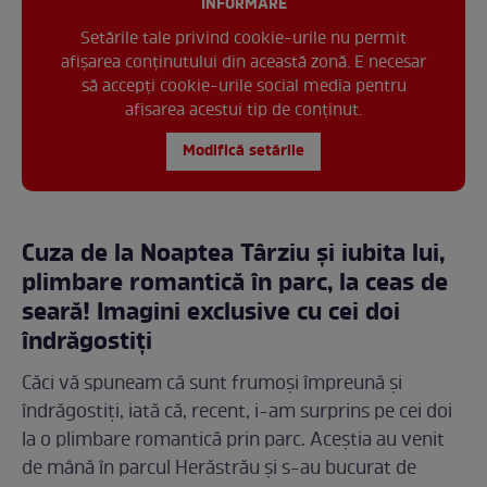
INFORMARE
Setările tale privind cookie-urile nu permit
afișarea conținutului din această zonă. E necesar
să accepți cookie-urile social media pentru
afisarea acestui tip de conținut.
Modifică setările
Cuza de la Noaptea Târziu și iubita lui,
plimbare romantică în parc, la ceas de
seară! Imagini exclusive cu cei doi
îndrăgostiți
Căci vă spuneam că sunt frumoși împreună și
îndrăgostiți, iată că, recent, i-am surprins pe cei doi
la o plimbare romantică prin parc. Aceștia au venit
de mână în parcul Herăstrău și s-au bucurat de