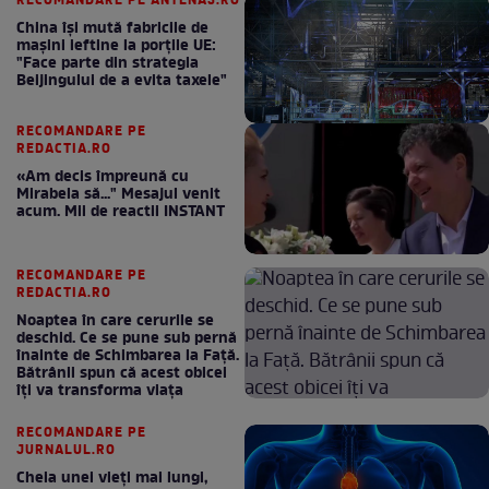
RECOMANDARE PE ANTENA3.RO
China își mută fabricile de
mașini ieftine la porțile UE:
"Face parte din strategia
Beijingului de a evita taxele"
RECOMANDARE PE
REDACTIA.RO
«Am decis împreună cu
Mirabela să..." Mesajul venit
acum. Mii de reactii INSTANT
RECOMANDARE PE
REDACTIA.RO
Noaptea în care cerurile se
deschid. Ce se pune sub pernă
înainte de Schimbarea la Față.
Bătrânii spun că acest obicei
îți va transforma viața
RECOMANDARE PE
JURNALUL.RO
Cheia unei vieți mai lungi,