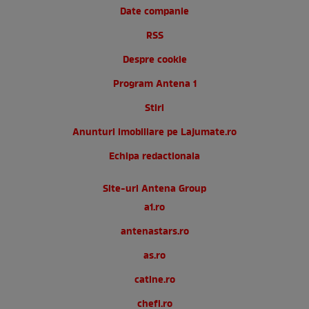
Date companie
RSS
Despre cookie
Program Antena 1
Stiri
Anunturi imobiliare pe Lajumate.ro
Echipa redactionala
Site-uri Antena Group
a1.ro
antenastars.ro
as.ro
catine.ro
chefi.ro