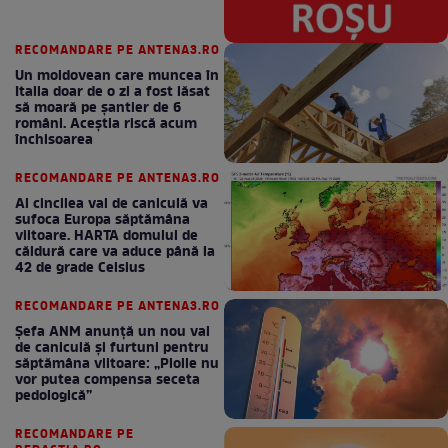
RECOMANDARE PE ANTENA3.RO
Un moldovean care muncea în
Italia doar de o zi a fost lăsat
să moară pe şantier de 6
români. Aceștia riscă acum
închisoarea
RECOMANDARE PE ANTENA3.RO
Al cincilea val de caniculă va
sufoca Europa săptămâna
viitoare. HARTA domului de
căldură care va aduce până la
42 de grade Celsius
RECOMANDARE PE ANTENA3.RO
Șefa ANM anunță un nou val
de caniculă și furtuni pentru
săptămâna viitoare: „Ploile nu
vor putea compensa seceta
pedologică”
RECOMANDARE PE