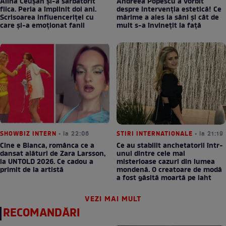
Alina Ceușan și-a sărbătorit
Andreea Popescu a vorbit
fiica. Perla a împlinit doi ani.
despre intervenția estetică! Ce
Scrisoarea influenceriței cu
mărime a ales la sâni și cât de
care și-a emoționat fanii
mult s-a învinețit la față
SHOWBIZ INTERN
• la 22:06
STIRI INTERNATIONALE
• la 21:19
Cine e Bianca, românca ce a
Ce au stabilit anchetatorii într-
dansat alături de Zara Larsson,
unul dintre cele mai
la UNTOLD 2026. Ce cadou a
misterioase cazuri din lumea
primit de la artistă
mondenă. O creatoare de modă
a fost găsită moartă pe iaht
VEZI MAI MULT
RECOMANDĂRI