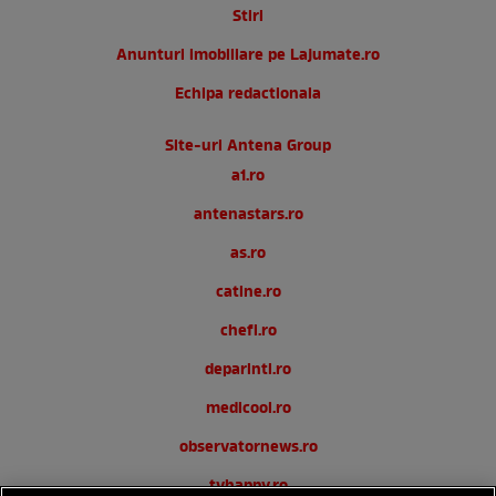
Stiri
Anunturi imobiliare pe Lajumate.ro
Echipa redactionala
Site-uri Antena Group
a1.ro
antenastars.ro
as.ro
catine.ro
chefi.ro
deparinti.ro
medicool.ro
observatornews.ro
tvhappy.ro