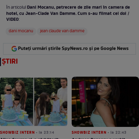
Dani Mocanu, petrecere de zile mari în camera de
În articolul
hotel, cu Jean-Clade Van Damme. Cum s-au filmat cei doi /
VIDEO
:
dani mocanu
jean claude van damme
Puteți urmări știrile SpyNews.ro și pe Google News
ȘTIRI
SHOWBIZ INTERN
• la 23:14
SHOWBIZ INTERN
• la 22:43