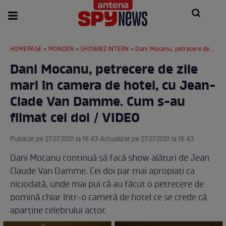
HOMEPAGE
»
MONDEN
»
SHOWBIZ INTERN
» Dani Mocanu, petrecere de zile mari în camera de hotel, cu Jean-Clade Van Damme. Cum s-au filmat cei doi / VIDEO
Dani Mocanu, petrecere de zile
mari în camera de hotel, cu Jean-
Clade Van Damme. Cum s-au
filmat cei doi / VIDEO
Publicat pe 27.07.2021 la 16:43 Actualizat pe 27.07.2021 la 16:43
Dani Mocanu continuă să facă show alături de Jean
Claude Van Damme. Cei doi par mai apropiați ca
niciodată, unde mai pui că au făcut o petrecere de
pomină chiar într-o cameră de hotel ce se crede că
aparține celebrului actor.