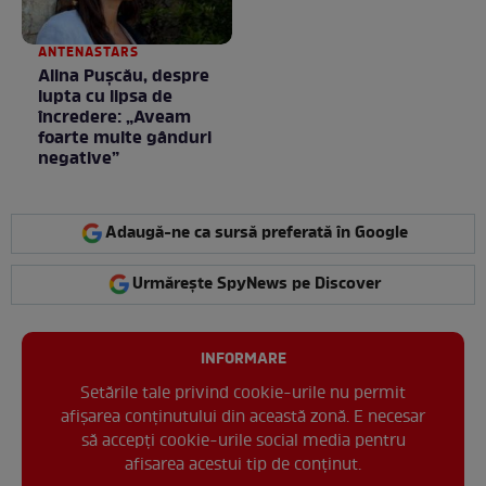
ANTENASTARS
Alina Pușcău, despre
lupta cu lipsa de
încredere: „Aveam
foarte multe gânduri
negative”
Adaugă-ne ca sursă preferată în Google
Urmărește SpyNews pe Discover
INFORMARE
Setările tale privind cookie-urile nu permit
afișarea conținutului din această zonă. E necesar
să accepți cookie-urile social media pentru
afisarea acestui tip de conținut.