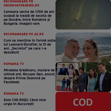
RECOMANDARE PE
OBSERVATORNEWS.RO
Comoara veche de 1.700 de ani
scoasă la iveală de seceta de
pe Dunăre, între România şi
Bulgaria. Imagini rare
RECOMANDARE PE AS.RO
Cum se menţine în formă soţia
lui Leonard Doroftei, la 51 de
ani. „Secretul” pe care l-a
dezvăluit
ROMANIA TV
Mirabela Grădinaru, mutare de
ultimă oră. Nicuşor Dan, anunţ
despre Prima Doamnă pe
Facebook
ROMANIA TV
Este COD ROŞU. Când vine
urgia în Bucureşti