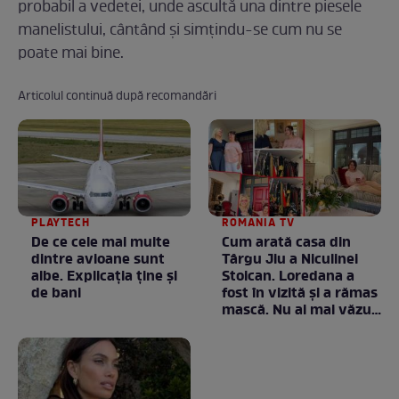
probabil a vedetei, unde ascultă una dintre piesele
manelistului, cântând și simțindu-se cum nu se
poate mai bine.
Articolul continuă după recomandări
PLAYTECH
ROMANIA TV
De ce cele mai multe
Cum arată casa din
dintre avioane sunt
Târgu Jiu a Niculinei
albe. Explicația ține și
Stoican. Loredana a
de bani
fost în vizită și a rămas
mască. Nu ai mai văzut
la nimeni așa ceva:
Fără cuvinte / VIDEO