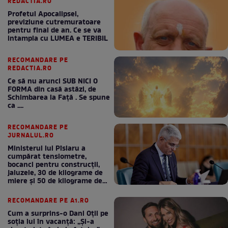
REDACTIA.RO
Profetul Apocalipsei,
previziune cutremuratoare
pentru final de an. Ce se va
intampla cu LUMEA e TERIBIL
RECOMANDARE PE
REDACTIA.RO
Ce să nu arunci SUB NICI O
FORMA din casă astăzi, de
Schimbarea la Față . Se spune
ca ....
RECOMANDARE PE
JURNALUL.RO
Ministerul lui Pîslaru a
cumpărat tensiometre,
bocanci pentru construcții,
jaluzele, 30 de kilograme de
miere și 50 de kilograme de
cafea
RECOMANDARE PE A1.RO
Cum a surprins-o Dani Oțil pe
soția lui în vacanță: „Și-a