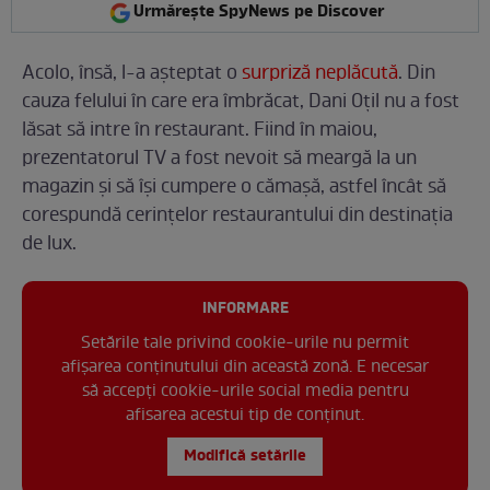
Urmărește SpyNews pe Discover
Acolo, însă, l-a așteptat o
surpriză neplăcută
. Din
cauza felului în care era îmbrăcat, Dani Oțil nu a fost
lăsat să intre în restaurant. Fiind în maiou,
prezentatorul TV a fost nevoit să meargă la un
magazin și să își cumpere o cămașă, astfel încât să
corespundă cerințelor restaurantului din destinația
de lux.
INFORMARE
Setările tale privind cookie-urile nu permit
afișarea conținutului din această zonă. E necesar
să accepți cookie-urile social media pentru
afisarea acestui tip de conținut.
Modifică setările