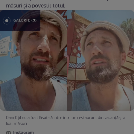
măsuri și a povestit totul.
GALERIE (3)
Dani Oțil nu a fost lăsat să intre într-un restaurant din vacanță și a
luat măsuri.
Instagram