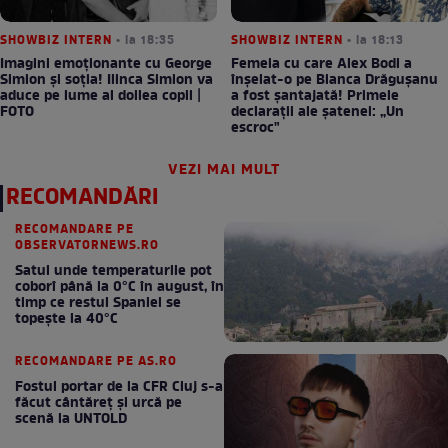
SHOWBIZ INTERN
• la 18:35
SHOWBIZ INTERN
• la 18:13
Imagini emoționante cu George
Femeia cu care Alex Bodi a
Simion și soția! Ilinca Simion va
înșelat-o pe Bianca Drăgușanu
aduce pe lume al doilea copil |
a fost șantajată! Primele
FOTO
declarații ale șatenei: „Un
escroc"
VEZI MAI MULT
RECOMANDĂRI
RECOMANDARE PE
OBSERVATORNEWS.RO
Satul unde temperaturile pot
coborî până la 0°C în august, în
timp ce restul Spaniei se
topește la 40°C
RECOMANDARE PE AS.RO
Fostul portar de la CFR Cluj s-a
făcut cântăreţ şi urcă pe
scenă la UNTOLD