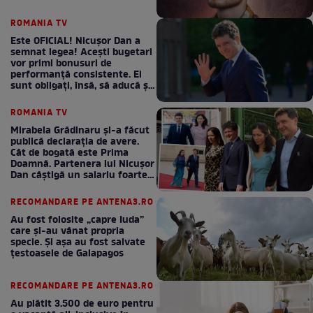
ROMANIA TV
Este OFICIAL! Nicușor Dan a
semnat legea! Acești bugetari
vor primi bonusuri de
performanță consistente. Ei
sunt obligați, însă, să aducă și
bani la bugetul de stat
ROMANIA TV
Mirabela Grădinaru și-a făcut
publică declarația de avere.
Cât de bogată este Prima
Doamnă. Partenera lui Nicușor
Dan câștigă un salariu foarte
bun în fiecare lună!
RECOMANDARE PE ANTENA3.RO
Au fost folosite „capre Iuda”
care și-au vânat propria
specie. Și așa au fost salvate
țestoasele de Galapagos
RECOMANDARE PE ANTENA3.RO
Au plătit 3.500 de euro pentru