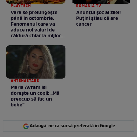
PLAYTECH
ROMANIA TV
Vara se prelungeşte
Anunţul şoc al zilei!
până în octombrie.
Puţini ştiau că are
Fenomenul care va
cancer
aduce noi valuri de
căldură chiar la mijlocul
toamnei
ANTENASTARS
Maria Avram își
dorește un copil: „Mă
preocup să fac un
bebe”
Adaugă-ne ca sursă preferată în Google