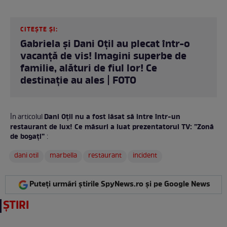
CITEȘTE ȘI:
Gabriela și Dani Oțil au plecat într-o
vacanță de vis! Imagini superbe de
familie, alături de fiul lor! Ce
destinație au ales | FOTO
Dani Oțil nu a fost lăsat să intre într-un
În articolul
restaurant de lux! Ce măsuri a luat prezentatorul TV: ”Zonă
de bogați”
:
dani otil
marbella
restaurant
incident
Puteți urmări știrile SpyNews.ro și pe Google News
ȘTIRI