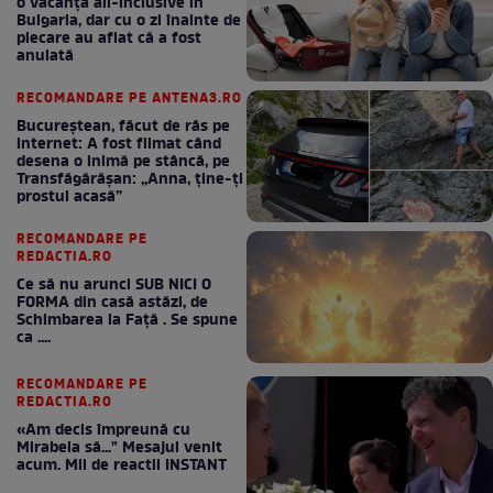
o vacanță all-inclusive în
Bulgaria, dar cu o zi înainte de
plecare au aflat că a fost
anulată
RECOMANDARE PE ANTENA3.RO
Bucureștean, făcut de râs pe
internet: A fost filmat când
desena o inimă pe stâncă, pe
Transfăgărășan: „Anna, ține-ți
prostul acasă”
RECOMANDARE PE
REDACTIA.RO
Ce să nu arunci SUB NICI O
FORMA din casă astăzi, de
Schimbarea la Față . Se spune
ca ....
RECOMANDARE PE
REDACTIA.RO
«Am decis împreună cu
Mirabela să..." Mesajul venit
acum. Mii de reactii INSTANT