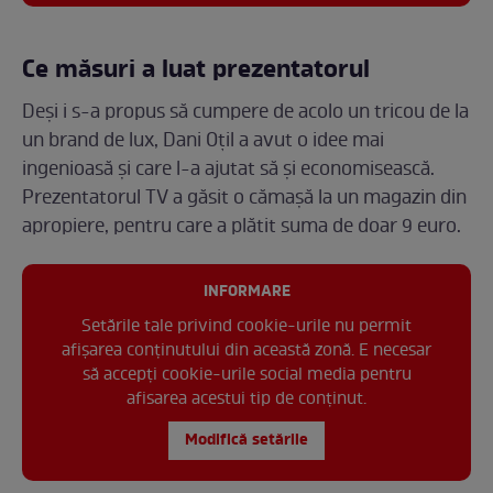
Ce măsuri a luat prezentatorul
Deși i s-a propus să cumpere de acolo un tricou de la
un brand de lux, Dani Oțil a avut o idee mai
ingenioasă și care l-a ajutat să și economisească.
Prezentatorul TV a găsit o cămașă la un magazin din
apropiere, pentru care a plătit suma de doar 9 euro.
INFORMARE
Setările tale privind cookie-urile nu permit
afișarea conținutului din această zonă. E necesar
să accepți cookie-urile social media pentru
afisarea acestui tip de conținut.
Modifică setările