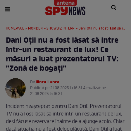
HOMEPAGE
»
MONDEN
»
SHOWBIZ INTERN
» Dani Oțil nu a fost lăsat să intre într-un restaurant de lux! Ce măsuri a luat prezentatorul TV: ”Zonă de bogați”
Dani Oțil nu a fost lăsat să intre
într-un restaurant de lux! Ce
măsuri a luat prezentatorul TV:
”Zonă de bogați”
Ilinca Lunca
De
.
Publicat pe 21.08.2025 la 16:31 Actualizat pe
21.08.2025 la 16:31
Incident neașteptat pentru Dani Oțil! Prezentatorul
TV nu a fost lăsat să intre într-un restaurant de lux,
deși făcuse rezervare înainte de a ajunge acolo. Chiar
dacă situația nu a fost deloc plăcută, Dani Oțil a luat