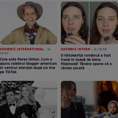
SHOWBIZ INTERNATIONAL
• la
SHOWBIZ INTERN
• la 18:58
19:07
O tiktokeriță româncă a fost
Cine este Perez Hilton. Cum a
trasă în țeapă de bona
ajuns celebrul blogger american
filipineză! Tânăra spune că a
în centrul atenției după un live
rămas șocată
pe TikTok