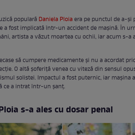
uzică populară
Daniela Ploia
era pe punctul de a-și 
ce a fost implicată într-un accident de mașină. În u
ni, artista a văzut moartea cu ochii, iar acum s-a 
lecase să cumpere medicamente și nu a acordat prio
ecție. O altă șoferiță venea cu viteză din sensul opus
ismul solistei. Impactul a fost puternic, iar mașina a
ă ce a intrat într-un șanț.
Ploia s-a ales cu dosar penal