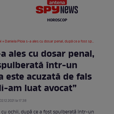
HOROSCOP
N
» Daniela Ploia s-a ales cu dosar penal, după ce a fost spulberată într-un accident. Solista este acuzată de fals în declarații: „Mi-am luat avocat”
-a ales cu dosar penal,
spulberată într-un
ta este acuzată de fals
„Mi-am luat avocat”
02.12.2021 la 17:38
cu ochii, după ce a fost spulberată într-un