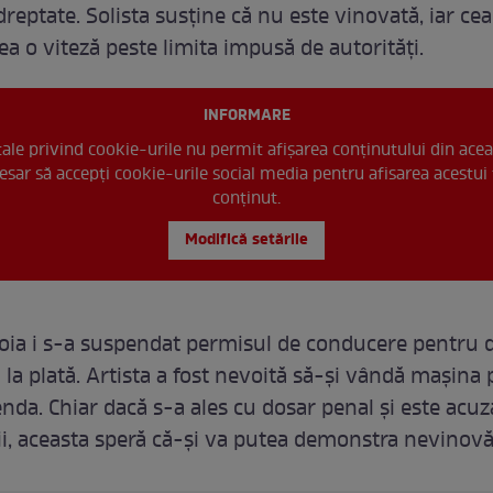
dreptate. Solista susține că nu este vinovată, iar cea
ea o viteză peste limita impusă de autorități.
INFORMARE
 tale privind cookie-urile nu permit afișarea conținutului din acea
esar să accepți cookie-urile social media pentru afisarea acestui 
conținut.
Modifică setările
loia i s-a suspendat permisul de conducere pentru d
 la plată. Artista a fost nevoită să-și vândă mașina 
nda. Chiar dacă s-a ales cu dosar penal și este acuza
ții, aceasta speră că-și va putea demonstra nevinovă