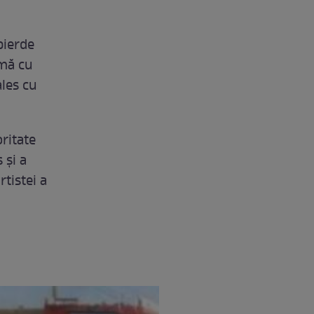
pierde
rmă cu
ales cu
ritate
 și a
rtistei a