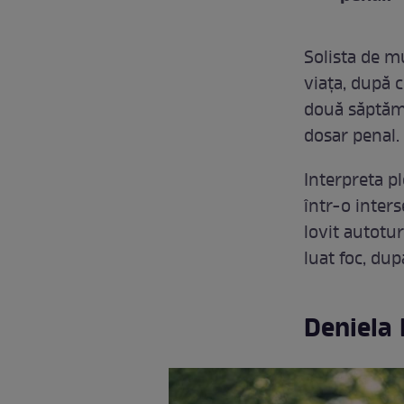
Solista de m
viața, după 
două săptămâ
dosar penal.
Interpreta p
într-o inters
lovit autotur
luat foc, dup
Deniela 