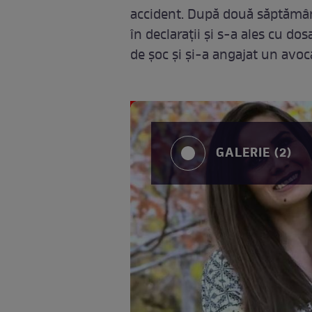
accident. După două săptămâni 
în declarații și s-a ales cu dos
de șoc și și-a angajat un avo
GALERIE (2)