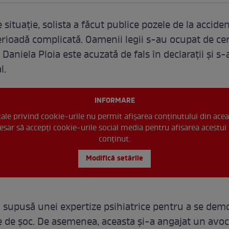
 situație, solista a făcut publice pozele de la acciden
erioadă complicată. Oamenii legii s-au ocupat de ce
r Daniela Ploia este acuzată de fals în declarații și s-
l.
INFORMARE
 tale privind cookie-urile nu permit afișarea conținutului din acea
esar să accepți cookie-urile social media pentru afisarea acestui 
conținut.
Modifică setările
fi supusă unei expertize psihiatrice pentru a se dem
re de șoc. De asemenea, aceasta și-a angajat un avoc