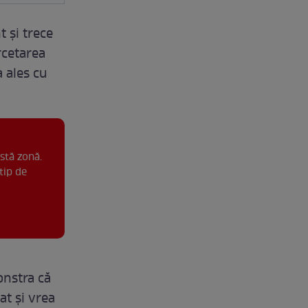
t și trece
rcetarea
a ales cu
stă zonă.
tip de
onstra că
at și vrea