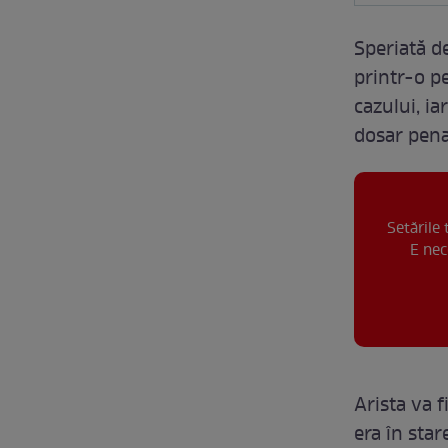
Speriată de
printr-o p
cazului, ia
dosar pena
Setările
E nec
Arista va 
era în sta