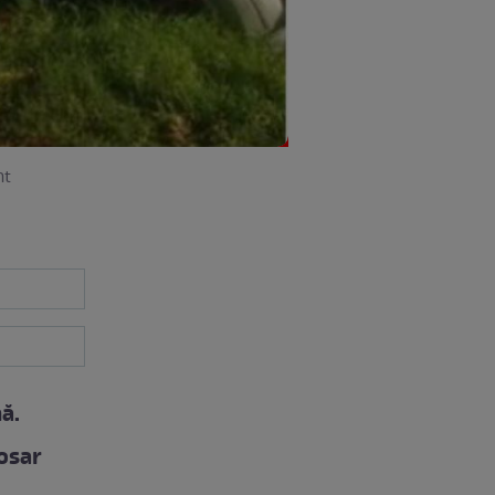
nt
ă.
dosar