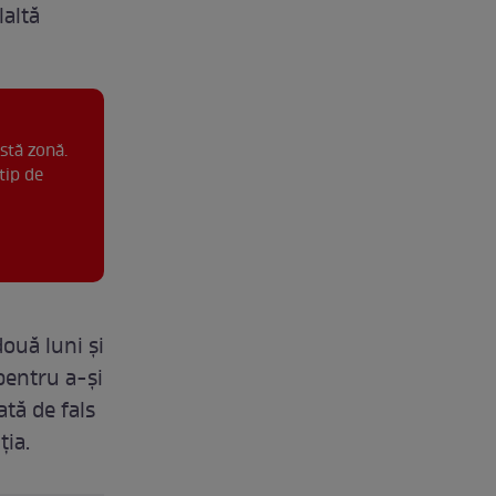
laltă
stă zonă.
tip de
ouă luni și
pentru a-și
tă de fals
ția.