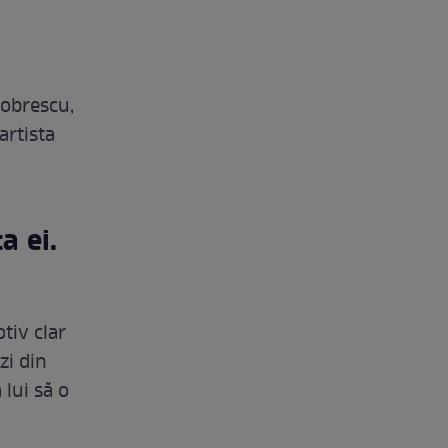
Dobrescu,
artista
a ei.
tiv clar
zi din
 lui să o