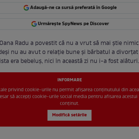
Adaugă-ne ca sursă preferată în Google
Urmărește SpyNews pe Discover
Oana Radu a povestit că nu a vrut să mai știe nimic 
deși nu au avut o relație bune și bărbatul a divorț
ista era bebeluș, nici în această zi nu i-a fost alături.
INFORMARE
 tale privind cookie-urile nu permit afișarea conținutului din acea
esar să accepți cookie-urile social media pentru afisarea acestui 
conținut.
Modifică setările