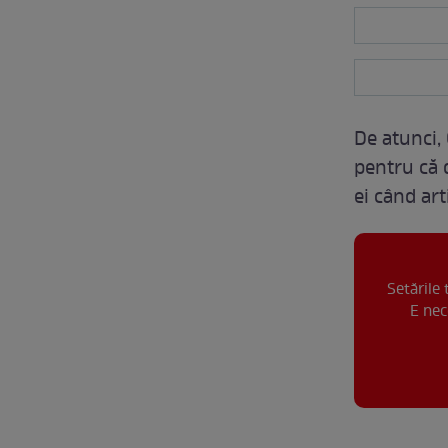
De atunci, 
pentru că 
ei când art
Setările
E nec