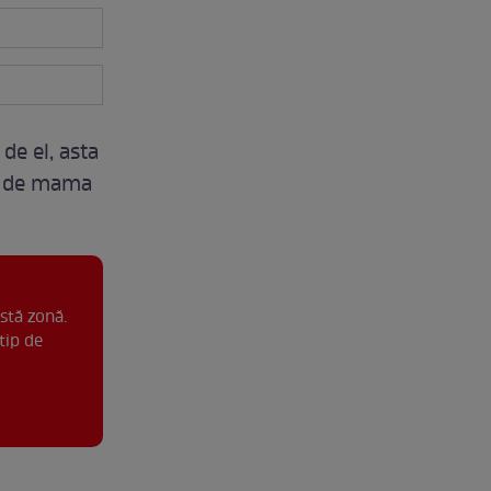
de el, asta
at de mama
stă zonă.
tip de