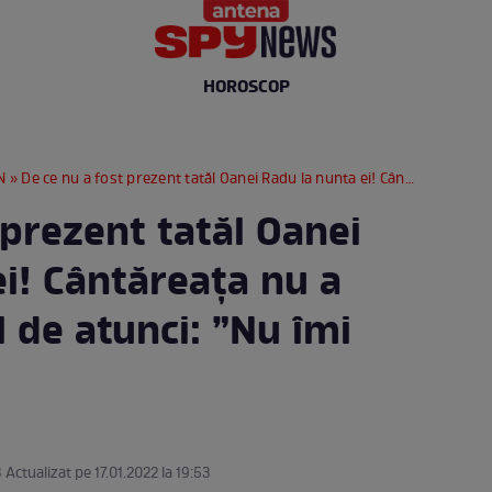
HOROSCOP
N
» De ce nu a fost prezent tatăl Oanei Radu la nunta ei! Cântăreața nu a mai vorbit cu el de atunci: ”Nu îmi mai trebuie”
 prezent tatăl Oanei
i! Cântăreața nu a
l de atunci: ”Nu îmi
3 Actualizat pe 17.01.2022 la 19:53