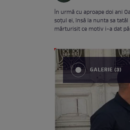
În urmă cu aproape doi ani Oa
soțul ei, însă la nunta sa tată
mărturisit ce motiv i-a dat păr
GALERIE (3)