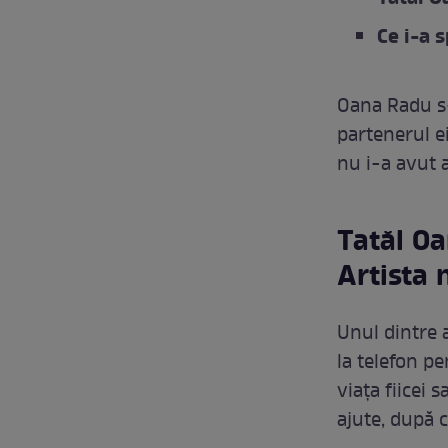
Ce i-a 
Oana Radu s-
partenerul ei
nu i-a avut a
Tatăl Oa
Artista 
Unul dintre 
la telefon pe
viața fiicei 
ajute, după 