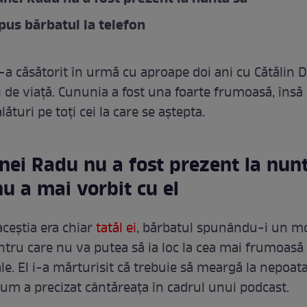
spus bărbatul la telefon
a căsătorit în urmă cu aproape doi ani cu Cătălin 
 de viață. Cununia a fost una foarte frumoasă, însă 
lături pe toți cei la care se aștepta.
nei Radu nu a fost prezent la nunt
nu a mai vorbit cu el
aceștia era chiar
tatăl ei
, bărbatul spunându-i un mo
ntru care nu va putea să ia loc la cea mai frumoasă 
sale. El i-a mărturisit că trebuie să meargă la nepoata
cum a precizat cântăreața în cadrul unui podcast.