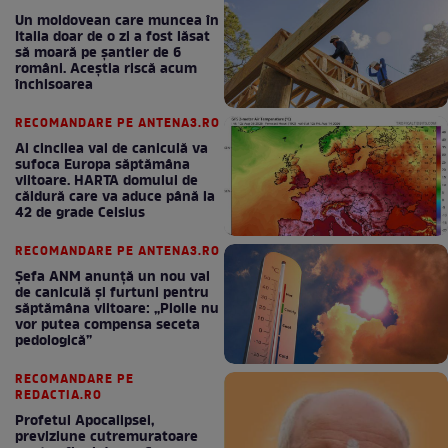
Un moldovean care muncea în
Italia doar de o zi a fost lăsat
să moară pe şantier de 6
români. Aceștia riscă acum
închisoarea
RECOMANDARE PE ANTENA3.RO
Al cincilea val de caniculă va
sufoca Europa săptămâna
viitoare. HARTA domului de
căldură care va aduce până la
42 de grade Celsius
RECOMANDARE PE ANTENA3.RO
Șefa ANM anunță un nou val
de caniculă și furtuni pentru
săptămâna viitoare: „Ploile nu
vor putea compensa seceta
pedologică”
RECOMANDARE PE
REDACTIA.RO
Profetul Apocalipsei,
previziune cutremuratoare