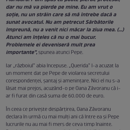
dar nu mă va pierde pe mine. Eu am vrut o
soţie, nu un străin care să mă întrebe dacă a
sunat avocatul. Nu am petrecut Sărbătorile
împreună, nu a venit nici măcar la ziua mea. (...)
Atunci am înţeles că nu o mai bucur.
Problemele ei deveniseră mult prea
importante”,
spunea atunci Pepe.
Iar „războiul” abia începuse. „Querida” l-a acuzat la
un moment dat pe Pepe de violarea secretului
corespondenţei, şantaj şi ameninţare. Nici el nu s-a
lăsat mai prejos, acuzând-o pe Oana Zăvoranu că i-
ar fi furat din casă suma de 60.000 de euro.
În ceea ce privește despărțirea, Oana Zăvoranu
declara în urmă cu mai mulți ani că între ea și Pepe
lucrurile nu au mai fi mers de ceva timp înainte.