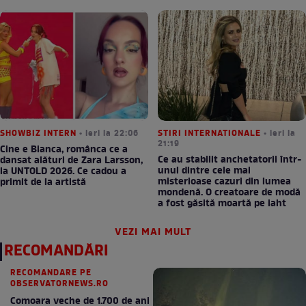
SHOWBIZ INTERN
• ieri la 22:06
STIRI INTERNATIONALE
• ieri la
21:19
Cine e Bianca, românca ce a
Ce au stabilit anchetatorii într-
dansat alături de Zara Larsson,
unul dintre cele mai
la UNTOLD 2026. Ce cadou a
misterioase cazuri din lumea
primit de la artistă
mondenă. O creatoare de modă
a fost găsită moartă pe iaht
VEZI MAI MULT
RECOMANDĂRI
RECOMANDARE PE
OBSERVATORNEWS.RO
Comoara veche de 1.700 de ani