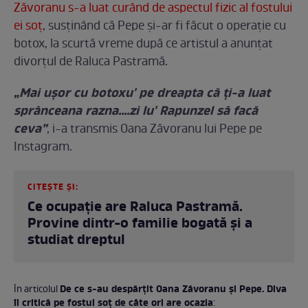
Zăvoranu s-a luat curând de aspectul fizic al fostului
ei soț
, susținând că Pepe și-ar fi făcut o operație cu
botox, la scurtă vreme după ce artistul a anunțat
divorțul de Raluca Pastramă.
„Mai ușor cu botoxu' pe dreapta că ți-a luat
sprânceana razna....zi lu' Rapunzel să facă
ceva”
, i-a transmis Oana Zăvoranu lui Pepe pe
Instagram.
CITEȘTE ȘI:
Ce ocupație are Raluca Pastramă.
Provine dintr-o familie bogată și a
studiat dreptul
De ce s-au despărțit Oana Zăvoranu și Pepe. Diva
În articolul
îl critică pe fostul soț de câte ori are ocazia
: