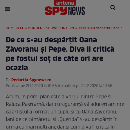
HOMEPAGE
»
MONDEN
»
SHOWBIZ INTERN
» De ce s-au despărțit Oana Zăvoranu și Pepe. Diva îl critică pe fostul soț de câte ori are ocazia
De ce s-au despărțit Oana
Zăvoranu și Pepe. Diva îl critică
pe fostul soț de câte ori are
ocazia
Redactia Spynews.ro
De
.
Publicat pe 21.12.2020 la 10:56 Actualizat pe 21.12.2020 la 10:56
Acum, în prim-plan este divorțul dintre Pepe și
Raluca Pastramă, dar cu siguranță vă aduceți aminte
că artistul a format un cuplu și cu Oana Zăvoranu.
Iată de ce cântărețul și „Querida” s-au despărțit în
urmă cu mai mulți ani, dar și cum diva îl critică în