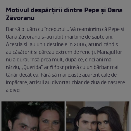
Motivul despărțirii dintre Pepe și Oana
Zăvoranu
Dar să o luăm cu începutul... Vă reamintim că Pepe și
Oana Zăvoranu s-au iubit mai bine de șapte ani.
Aceștia și-au unit destinele în 2006, atunci când s-
au căsătorit și păreau extrem de fericiți. Mariajul lor
nu a durat însă prea mult, după ce, cinci ani mai
târziu, „Querida” ar fi fost prinsă cu un bărbat mai
tânăr decât ea. Fără să mai existe aparent cale de
împăcare, artiștii au divorțat chiar de ziua de naștere
a divei.