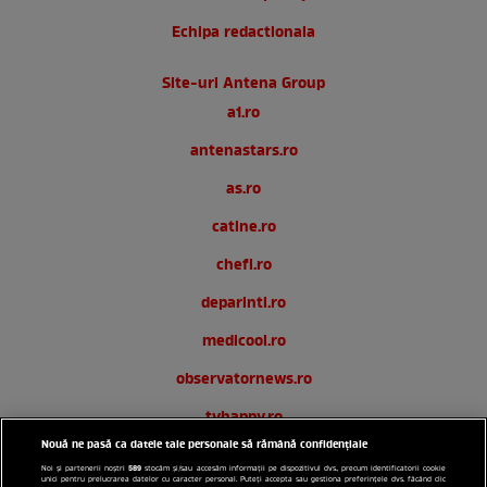
Echipa redactionala
Site-uri Antena Group
a1.ro
antenastars.ro
as.ro
catine.ro
chefi.ro
deparinti.ro
medicool.ro
observatornews.ro
tvhappy.ro
Nouă ne pasă ca datele tale personale să rămână confidențiale
useit.ro
589
Noi și partenerii noștri
stocăm și/sau accesăm informații pe dispozitivul dvs., precum identificatorii cookie
unici pentru prelucrarea datelor cu caracter personal. Puteți accepta sau gestiona preferințele dvs. făcând clic