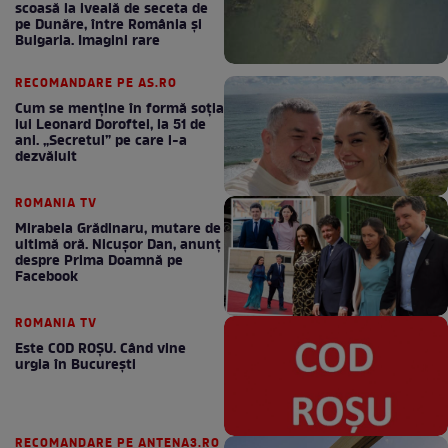
scoasă la iveală de seceta de
pe Dunăre, între România şi
Bulgaria. Imagini rare
RECOMANDARE PE AS.RO
Cum se menţine în formă soţia
lui Leonard Doroftei, la 51 de
ani. „Secretul” pe care l-a
dezvăluit
ROMANIA TV
Mirabela Grădinaru, mutare de
ultimă oră. Nicuşor Dan, anunţ
despre Prima Doamnă pe
Facebook
ROMANIA TV
Este COD ROŞU. Când vine
urgia în Bucureşti
RECOMANDARE PE ANTENA3.RO