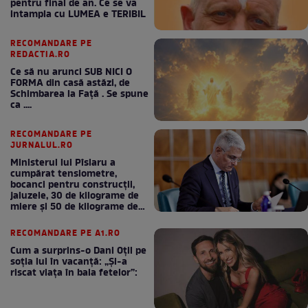
pentru final de an. Ce se va
intampla cu LUMEA e TERIBIL
RECOMANDARE PE
REDACTIA.RO
Ce să nu arunci SUB NICI O
FORMA din casă astăzi, de
Schimbarea la Față . Se spune
ca ....
RECOMANDARE PE
JURNALUL.RO
Ministerul lui Pîslaru a
cumpărat tensiometre,
bocanci pentru construcții,
jaluzele, 30 de kilograme de
miere și 50 de kilograme de
cafea
RECOMANDARE PE A1.RO
Cum a surprins-o Dani Oțil pe
soția lui în vacanță: „Și-a
riscat viața în baia fetelor”: