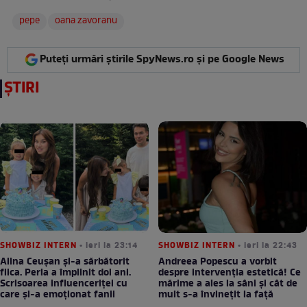
pepe
oana zavoranu
Puteți urmări știrile SpyNews.ro și pe Google News
ȘTIRI
SHOWBIZ INTERN
• ieri la 23:14
SHOWBIZ INTERN
• ieri la 22:43
Alina Ceușan și-a sărbătorit
Andreea Popescu a vorbit
fiica. Perla a împlinit doi ani.
despre intervenția estetică! Ce
Scrisoarea influenceriței cu
mărime a ales la sâni și cât de
care și-a emoționat fanii
mult s-a învinețit la față