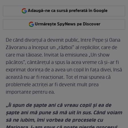
Adaugă-ne ca sursă preferată în Google
Urmărește SpyNews pe Discover
De când divorțul a devenit public, între Pepe și Oana
Zăvoranu a început un „război” al replicilor, care de
care mai tăioase. Invitat la emisiunea „Un show
păcătos”, cântărețul a spus la acea vreme că și-ar fi
exprimat dorința de a avea un copil în fața divei, însă
această nu ar fi reacționat. Tot el mai spunea că
problemele actriței ar fi devenit mult prea
importante pentru ea.
„Îi spun de şapte ani că vreau copil şi ea de
şapte ani mă pune să mă uit în sus. Când voiam
să ne iubim, îmi vorbea de procesele cu
Marioara. I-am spus că poate pierde procesul,