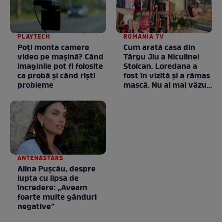
PLAYTECH
ROMANIA TV
Poți monta camere
Cum arată casa din
video pe mașină? Când
Târgu Jiu a Niculinei
imaginile pot fi folosite
Stoican. Loredana a
ca probă și când riști
fost în vizită și a rămas
probleme
mască. Nu ai mai văzut
la nimeni așa ceva:
Fără cuvinte / VIDEO
ANTENASTARS
Alina Pușcău, despre
lupta cu lipsa de
încredere: „Aveam
foarte multe gânduri
negative”