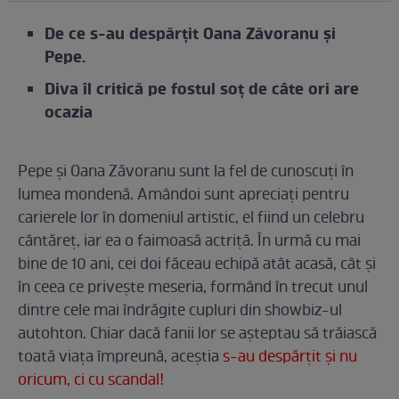
De ce s-au despărțit Oana Zăvoranu și
Pepe.
Diva îl critică pe fostul soț de câte ori are
ocazia
Pepe și Oana Zăvoranu sunt la fel de cunoscuți în
lumea mondenă. Amândoi sunt apreciați pentru
carierele lor în domeniul artistic, el fiind un celebru
cântăreț, iar ea o faimoasă actriță. În urmă cu mai
bine de 10 ani, cei doi făceau echipă atât acasă, cât și
în ceea ce privește meseria, formând în trecut unul
dintre cele mai îndrăgite cupluri din showbiz-ul
autohton. Chiar dacă fanii lor se așteptau să trăiască
toată viața împreună, aceștia
s-au despărțit și nu
oricum, ci cu scandal!