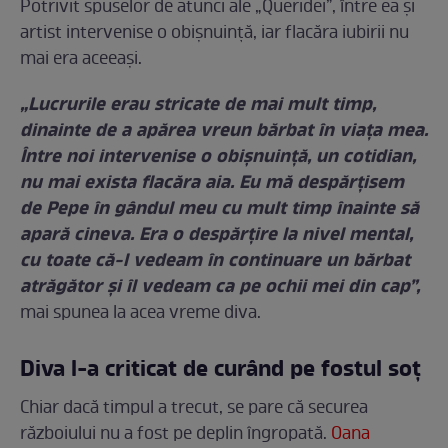
Potrivit spuselor de atunci ale „Queridei”, între ea și
artist intervenise o obișnuință, iar flacăra iubirii nu
mai era aceeași.
„Lucrurile erau stricate de mai mult timp,
dinainte de a apărea vreun bărbat în viaţa mea.
Între noi intervenise o obişnuinţă, un cotidian,
nu mai exista flacăra aia. Eu mă despărţisem
de Pepe în gândul meu cu mult timp înainte să
apară cineva. Era o despărţire la nivel mental,
cu toate că-l vedeam în continuare un bărbat
atrăgător şi îl vedeam ca pe ochii mei din cap”,
mai spunea la acea vreme diva.
Diva l-a criticat de curând pe fostul soț
Chiar dacă timpul a trecut, se pare că securea
războiului nu a fost pe deplin îngropată.
Oana