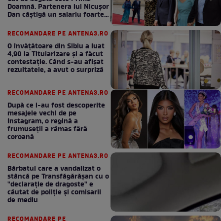
Doamnă. Partenera lui Nicușor
Dan câștigă un salariu foarte
bun în fiecare lună!
RECOMANDARE PE ANTENA3.RO
O învățătoare din Sibiu a luat
4,90 la Titularizare și a făcut
contestație. Când s-au afișat
rezultatele, a avut o surpriză
RECOMANDARE PE ANTENA3.RO
După ce i-au fost descoperite
mesajele vechi de pe
Instagram, o regină a
frumuseții a rămas fără
coroană
RECOMANDARE PE ANTENA3.RO
Bărbatul care a vandalizat o
stâncă pe Transfăgărășan cu o
"declaraţie de dragoste" e
căutat de poliție și comisarii
de mediu
RECOMANDARE PE