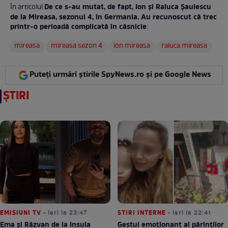
De ce s-au mutat, de fapt, Ion și Raluca Șaulescu
În articolul
de la Mireasa, sezonul 4, în Germania. Au recunoscut că trec
printr-o perioadă complicată în căsnicie
:
mireasa
mireasa sezon 4
ion mireasa
raluca mireasa
Puteți urmări știrile SpyNews.ro și pe Google News
ȘTIRI
EMISIUNI TV
• ieri la 23:47
STIRI INTERNE
• ieri la 22:41
Ema și Răzvan de la Insula
Gestul emoționant al părinților