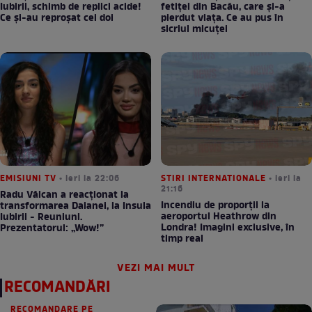
Iubirii, schimb de replici acide!
fetiței din Bacău, care și-a
Ce și-au reproșat cei doi
pierdut viața. Ce au pus în
sicriul micuței
EMISIUNI TV
• ieri la 22:06
STIRI INTERNATIONALE
• ieri la
21:16
Radu Vâlcan a reacționat la
Incendiu de proporții la
transformarea Daianei, la Insula
aeroportul Heathrow din
Iubirii - Reuniuni.
Londra! Imagini exclusive, în
Prezentatorul: „Wow!”
timp real
VEZI MAI MULT
RECOMANDĂRI
RECOMANDARE PE