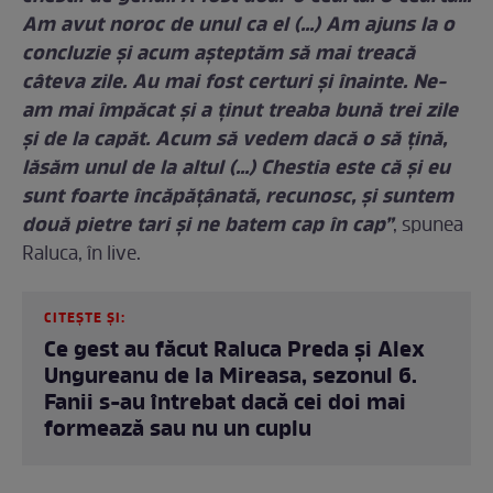
Am avut noroc de unul ca el (...) Am ajuns la o
concluzie și acum așteptăm să mai treacă
câteva zile. Au mai fost certuri și înainte. Ne-
am mai împăcat și a ținut treaba bună trei zile
și de la capăt. Acum să vedem dacă o să țină,
lăsăm unul de la altul (...) Chestia este că și eu
sunt foarte încăpățânată, recunosc, și suntem
două pietre tari și ne batem cap în cap”
, spunea
Raluca, în live.
CITEȘTE ȘI:
Ce gest au făcut Raluca Preda și Alex
Ungureanu de la Mireasa, sezonul 6.
Fanii s-au întrebat dacă cei doi mai
formează sau nu un cuplu