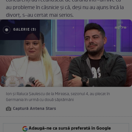
concurenți au recunoscut de curând într-un live că
au probleme în căsnicie și că, deși nu au ajuns încă la
divorț, s-au certat mai serios.
GALERIE (3)
Ion și Raluca Șaulescu de la Mireasa, sezonul 4, au plecat în
Germania în urmă cu două săptămâni
Captură Antena Stars
Adaugă-ne ca sursă preferată în Google