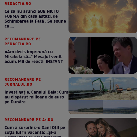
REDACTIA.RO
Ce să nu arunci SUB NICI O
FORMA din casă astăzi, de
Schimbarea la Față . Se spune
ca ....
RECOMANDARE PE
REDACTIA.RO
«Am decis împreună cu
Mirabela să..." Mesajul venit
acum. Mii de reactii INSTANT
RECOMANDARE PE
JURNALUL.RO
Investigație, Canalul Bala: Cum
au dispărut milioane de euro
pe Dunăre
RECOMANDARE PE A1.RO
Cum a surprins-o Dani Oțil pe
soția lui în vacanță: „Și-a