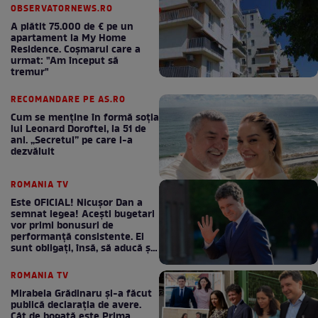
OBSERVATORNEWS.RO
A plătit 75.000 de € pe un
apartament la My Home
Residence. Coşmarul care a
urmat: "Am început să
tremur"
RECOMANDARE PE AS.RO
Cum se menţine în formă soţia
lui Leonard Doroftei, la 51 de
ani. „Secretul” pe care l-a
dezvăluit
ROMANIA TV
Este OFICIAL! Nicușor Dan a
semnat legea! Acești bugetari
vor primi bonusuri de
performanță consistente. Ei
sunt obligați, însă, să aducă și
bani la bugetul de stat
ROMANIA TV
Mirabela Grădinaru și-a făcut
publică declarația de avere.
Cât de bogată este Prima