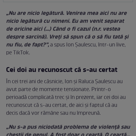
„Nu are nicio legătură. Venirea mea aici nu are
nicio legătură cu nimeni. Eu am venit separat
de oricine aici (...) Când o fi cazul (n.r. vestea
despre sarcină). Vreți să spun că o să fiu tată și
nu fiu, de fapt?”,
a spus Ion Șaulescu, într-un live,
pe TikTok.
Cei doi au recunoscut că s-au certat
În cei trei ani de căsnicie, Ion și Raluca Șaulescu au
avut parte de momente tensionate. Printr-o
perioadă complicată trec și în prezent, iar cei doi au
recunoscut că s-au certat, de aici și faptul că au
decis dacă vor rămâne sau nu împreună.
„Nu s-a pus niciodată problema de violență sau
chestii de genul. A fost doar o ceartă. O ceartă...