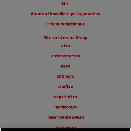
Stiri
Anunturi imobiliare pe Lajumate.ro
Echipa redactionala
Site-uri Antena Group
a1.ro
antenastars.ro
as.ro
catine.ro
chefi.ro
deparinti.ro
medicool.ro
observatornews.ro
tvhappy.ro