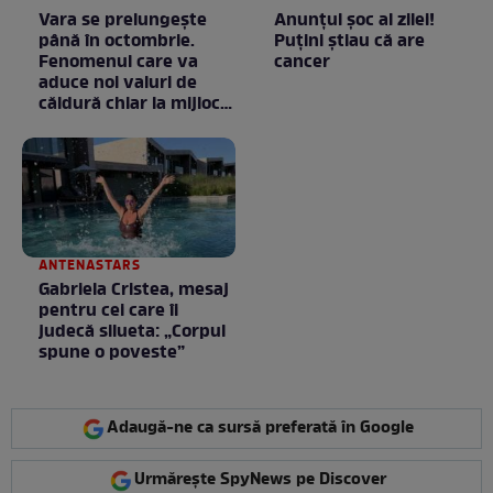
Vara se prelungeşte
Anunţul şoc al zilei!
până în octombrie.
Puţini ştiau că are
Fenomenul care va
cancer
aduce noi valuri de
căldură chiar la mijlocul
toamnei
ANTENASTARS
Gabriela Cristea, mesaj
pentru cei care îi
judecă silueta: „Corpul
spune o poveste”
Adaugă-ne ca sursă preferată în Google
Urmărește SpyNews pe Discover