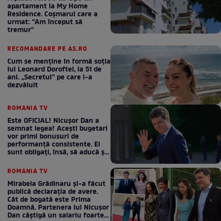
apartament la My Home
Residence. Coşmarul care a
urmat: "Am început să
tremur"
RECOMANDARE PE AS.RO
Cum se menţine în formă soţia
lui Leonard Doroftei, la 51 de
ani. „Secretul” pe care l-a
dezvăluit
ROMANIA TV
Este OFICIAL! Nicușor Dan a
semnat legea! Acești bugetari
vor primi bonusuri de
performanță consistente. Ei
sunt obligați, însă, să aducă și
bani la bugetul de stat
ROMANIA TV
Mirabela Grădinaru și-a făcut
publică declarația de avere.
Cât de bogată este Prima
Doamnă. Partenera lui Nicușor
Dan câștigă un salariu foarte