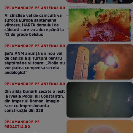
bun în fiecare lună!
RECOMANDARE PE ANTENA3.RO
Al cincilea val de caniculă va
sufoca Europa săptămâna
viitoare. HARTA domului de
căldură care va aduce până la
42 de grade Celsius
RECOMANDARE PE ANTENA3.RO
Șefa ANM anunță un nou val
de caniculă și furtuni pentru
săptămâna viitoare: „Ploile nu
vor putea compensa seceta
pedologică”
RECOMANDARE PE ANTENA3.RO
Din albia Dunării secate a ieșit
la iveală Podul lui Constantin,
din Imperiul Roman. Imagini
rare cu impresionanta
construcție din 328
RECOMANDARE PE
REDACTIA.RO