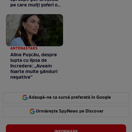
pe care mulți șoferi o
fac fără să știe
ANTENASTARS
Alina Pușcău, despre
lupta cu lipsa de
încredere: „Aveam
foarte multe gânduri
negative”
Adaugă-ne ca sursă preferată în Google
Urmărește SpyNews pe Discover
INFORMARE