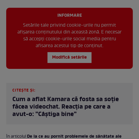
INFORMARE
Setările tale privind cookie-urile nu permit
afișarea conținutului din această zonă. E necesar
să accepți cookie-urile social media pentru
afisarea acestui tip de conținut.
Modifică setările
CITEȘTE ȘI:
Cum a aflat Kamara că fosta sa soție
făcea videochat. Reacția pe care a
avut-o: ”Câștiga bine”
De la ce au pornit problemele de sănătate ale
În articolul