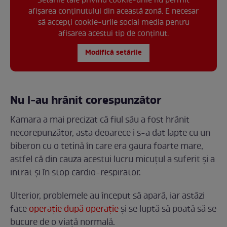
Setările tale privind cookie-urile nu permit
afișarea conținutului din această zonă. E necesar
să accepți cookie-urile social media pentru
afisarea acestui tip de conținut.
Modifică setările
Nu l-au hrănit corespunzător
Kamara a mai precizat că fiul său a fost hrănit
necorepunzător, asta deoarece i s-a dat lapte cu un
biberon cu o tetină în care era gaura foarte mare,
astfel că din cauza acestui lucru micuțul a suferit și a
intrat și în stop cardio-respirator.
Ulterior, problemele au început să apară, iar astăzi
face
operație după operație
și se luptă să poată să se
bucure de o viață normală.