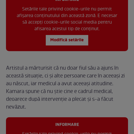
Setările tale privind cookie-urile nu permit
afișarea conținutului din această zonă. E necesar
să accepți cookie-urile social media pentru
afisarea acestui tip de conținut.
Modifică setările
Artistul a mărturisit că nu doar fiul său a ajuns în
această situație, ci și alte persoane care în aceeași zi
au născut, iar medicul a avut aceeași atitudine.
Kamara spune că nu știe cine e cadrul medical,
deoarece după intervenție a plecat și s-a făcut
nevăzut.
INFORMARE