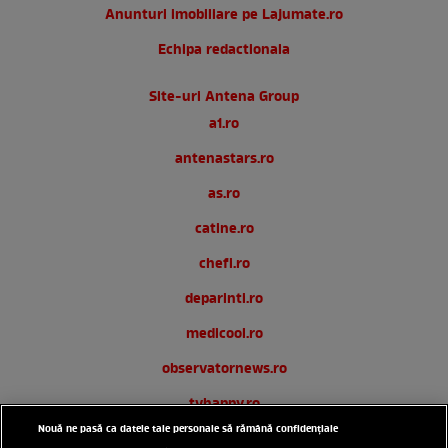
Anunturi imobiliare pe Lajumate.ro
Echipa redactionala
Site-uri Antena Group
a1.ro
antenastars.ro
as.ro
catine.ro
chefi.ro
deparinti.ro
medicool.ro
observatornews.ro
tvhappy.ro
Nouă ne pasă ca datele tale personale să rămână confidențiale
useit.ro