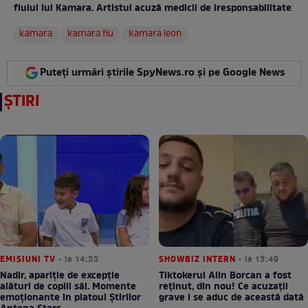
fiului lui Kamara. Artistul acuză medicii de iresponsabilitate
:
kamara
kamara fiu
kamara leon
Puteți urmări știrile SpyNews.ro și pe Google News
ȘTIRI
EMISIUNI TV
• la 14:55
SHOWBIZ INTERN
• la 13:49
Nadir, apariție de excepție
Tiktokerul Alin Borcan a fost
alături de copiii săi. Momente
reținut, din nou! Ce acuzații
emoționante în platoul Știrilor
grave i se aduc de această dată