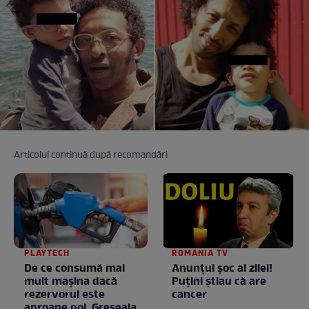
Articolul continuă după recomandări
PLAYTECH
ROMANIA TV
De ce consumă mai
Anunţul şoc al zilei!
mult mașina dacă
Puţini ştiau că are
rezervorul este
cancer
aproape gol. Greșeala