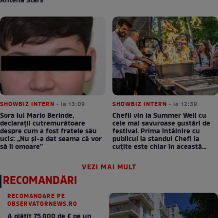
Antena Stars
SHOWBIZ INTERN
• la 13:09
SHOWBIZ INTERN
• la 12:39
Sora lui Mario Berinde,
Chefii vin la Summer Well cu
declarații cutremurătoare
cele mai savuroase gustări de
despre cum a fost fratele său
festival. Prima întâlnire cu
ucis: „Nu și-a dat seama că vor
publicul la standul Chefi la
să îl omoare”
cuțite este chiar în această
seară!
VEZI MAI MULT
RECOMANDĂRI
RECOMANDARE PE
OBSERVATORNEWS.RO
A plătit 75.000 de € pe un