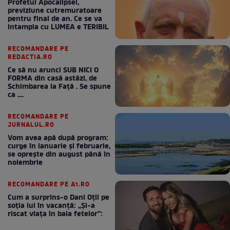
Profetul Apocalipsei,
previziune cutremuratoare
pentru final de an. Ce se va
intampla cu LUMEA e TERIBIL
RECOMANDARE PE
REDACTIA.RO
Ce să nu arunci SUB NICI O
FORMA din casă astăzi, de
Schimbarea la Față . Se spune
ca ....
RECOMANDARE PE
JURNALUL.RO
Vom avea apă după program:
curge în ianuarie și februarie,
se oprește din august până în
noiembrie
RECOMANDARE PE A1.RO
Cum a surprins-o Dani Oțil pe
soția lui în vacanță: „Și-a
riscat viața în baia fetelor”: