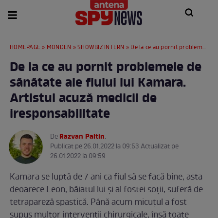
HOMEPAGE
»
MONDEN
»
SHOWBIZ INTERN
» De la ce au pornit problemele de sănătate ale fiului lui Kamara. Artistul acuză medicii de iresponsabilitate
De la ce au pornit problemele de
sănătate ale fiului lui Kamara.
Artistul acuză medicii de
iresponsabilitate
Razvan Paltin
De
.
Publicat pe 26.01.2022 la 09:53 Actualizat pe
26.01.2022 la 09:59
Kamara se luptă de 7 ani ca fiul să se facă bine, asta
deoarece Leon, băiatul lui și al fostei soții, suferă de
tetrapareză spastică. Până acum micuțul a fost
supus multor intervenții chirurgicale, însă toate