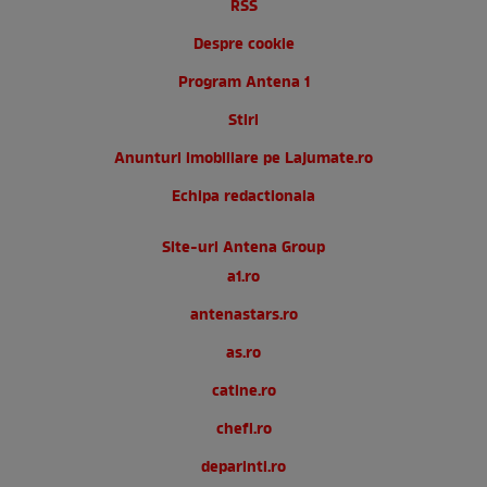
RSS
Despre cookie
Program Antena 1
Stiri
Anunturi imobiliare pe Lajumate.ro
Echipa redactionala
Site-uri Antena Group
a1.ro
antenastars.ro
as.ro
catine.ro
chefi.ro
deparinti.ro