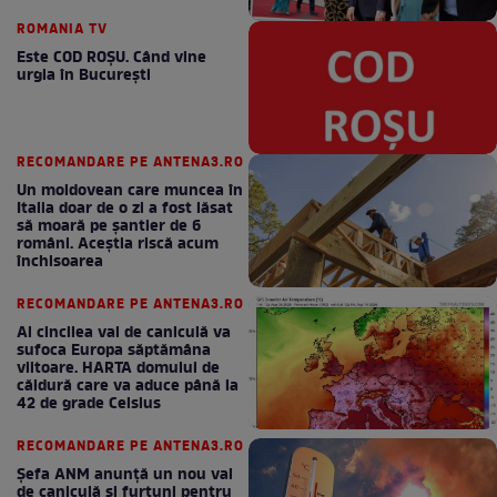
ROMANIA TV
Este COD ROŞU. Când vine
urgia în Bucureşti
RECOMANDARE PE ANTENA3.RO
Un moldovean care muncea în
Italia doar de o zi a fost lăsat
să moară pe şantier de 6
români. Aceștia riscă acum
închisoarea
RECOMANDARE PE ANTENA3.RO
Al cincilea val de caniculă va
sufoca Europa săptămâna
viitoare. HARTA domului de
căldură care va aduce până la
42 de grade Celsius
RECOMANDARE PE ANTENA3.RO
Șefa ANM anunță un nou val
de caniculă și furtuni pentru