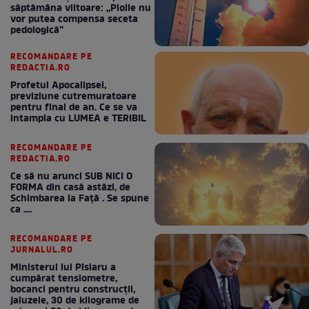
săptămâna viitoare: „Ploile nu
vor putea compensa seceta
pedologică”
RECOMANDARE PE
REDACTIA.RO
Profetul Apocalipsei,
previziune cutremuratoare
pentru final de an. Ce se va
intampla cu LUMEA e TERIBIL
RECOMANDARE PE
REDACTIA.RO
Ce să nu arunci SUB NICI O
FORMA din casă astăzi, de
Schimbarea la Față . Se spune
ca ....
RECOMANDARE PE
JURNALUL.RO
Ministerul lui Pîslaru a
cumpărat tensiometre,
bocanci pentru construcții,
jaluzele, 30 de kilograme de