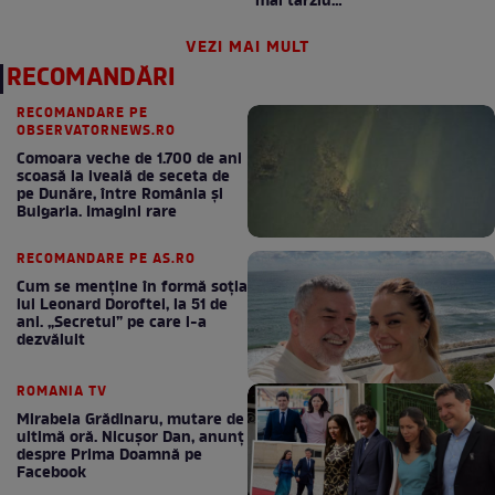
mai târziu…”
VEZI MAI MULT
RECOMANDĂRI
RECOMANDARE PE
OBSERVATORNEWS.RO
Comoara veche de 1.700 de ani
scoasă la iveală de seceta de
pe Dunăre, între România şi
Bulgaria. Imagini rare
RECOMANDARE PE AS.RO
Cum se menţine în formă soţia
lui Leonard Doroftei, la 51 de
ani. „Secretul” pe care l-a
dezvăluit
ROMANIA TV
Mirabela Grădinaru, mutare de
ultimă oră. Nicuşor Dan, anunţ
despre Prima Doamnă pe
Facebook