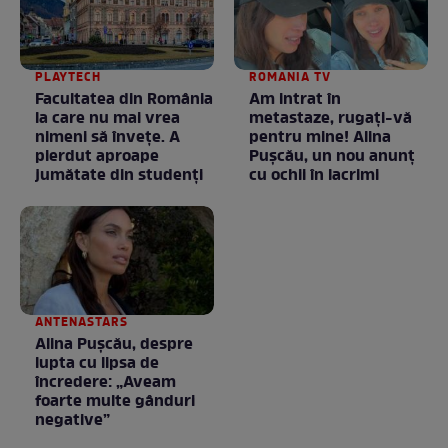
PLAYTECH
ROMANIA TV
Facultatea din România
Am intrat în
la care nu mai vrea
metastaze, rugaţi-vă
nimeni să înveţe. A
pentru mine! Alina
pierdut aproape
Puşcău, un nou anunţ
jumătate din studenţi
cu ochii în lacrimi
ANTENASTARS
Alina Pușcău, despre
lupta cu lipsa de
încredere: „Aveam
foarte multe gânduri
negative”