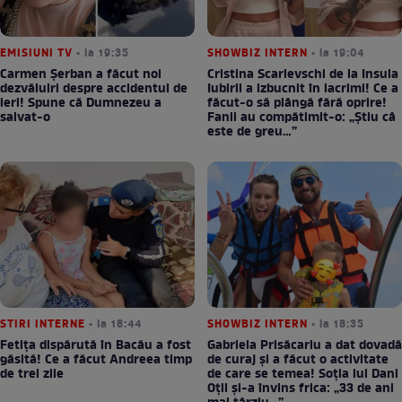
EMISIUNI TV
• la 19:35
SHOWBIZ INTERN
• la 19:04
Carmen Șerban a făcut noi
Cristina Scarlevschi de la Insula
dezvăluiri despre accidentul de
Iubirii a izbucnit în lacrimi! Ce a
ieri! Spune că Dumnezeu a
făcut-o să plângă fără oprire!
salvat-o
Fanii au compătimit-o: „Știu câ
este de greu…”
STIRI INTERNE
• la 18:44
SHOWBIZ INTERN
• la 18:35
Fetița dispărută în Bacău a fost
Gabriela Prisăcariu a dat dovadă
găsită! Ce a făcut Andreea timp
de curaj și a făcut o activitate
de trei zile
de care se temea! Soția lui Dani
Oțil și-a învins frica: „33 de ani