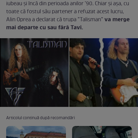
iubeau și încă din perioada anilor ’90. Chiar și așa, cu
toate că fostul său partener a refuzat acest lucru,
va merge
Alin Oprea a declarat că trupa ”Talisman”
mai departe cu sau fără Tavi.
Articolul continuă după recomandări