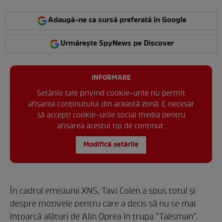
Adaugă-ne ca sursă preferată în Google
Urmărește SpyNews pe Discover
INFORMARE
Setările tale privind cookie-urile nu permit
afișarea conținutului din această zonă. E necesar
să accepți cookie-urile social media pentru
afisarea acestui tip de conținut.
Modifică setările
În cadrul emisiunii XNS, Tavi Colen a spus totul și
despre motivele pentru care a decis să nu se mai
întoarcă alături de Alin Oprea în trupa ”Talisman”.