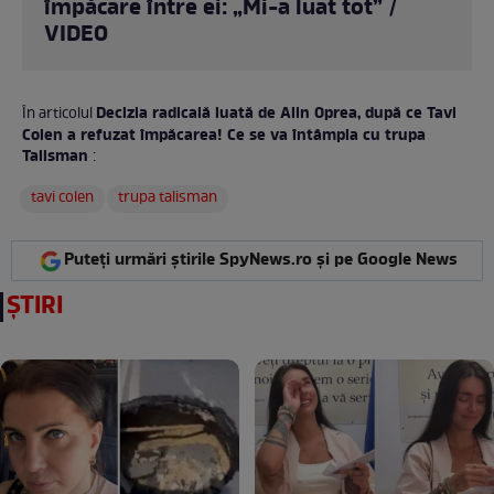
împăcare între ei: „Mi-a luat tot” /
VIDEO
Decizia radicală luată de Alin Oprea, după ce Tavi
În articolul
Colen a refuzat împăcarea! Ce se va întâmpla cu trupa
Talisman
:
tavi colen
trupa talisman
Puteți urmări știrile SpyNews.ro și pe Google News
ȘTIRI