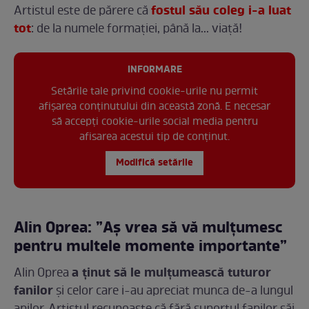
fostul său coleg i-a luat
Artistul este de părere că
tot
: de la numele formației, până la... viață!
INFORMARE
Setările tale privind cookie-urile nu permit
afișarea conținutului din această zonă. E necesar
să accepți cookie-urile social media pentru
afisarea acestui tip de conținut.
Modifică setările
Alin Oprea: ”Aș vrea să vă mulțumesc
pentru multele momente importante”
a ținut să le mulțumească tuturor
Alin Oprea
fanilor
și celor care i-au apreciat munca de-a lungul