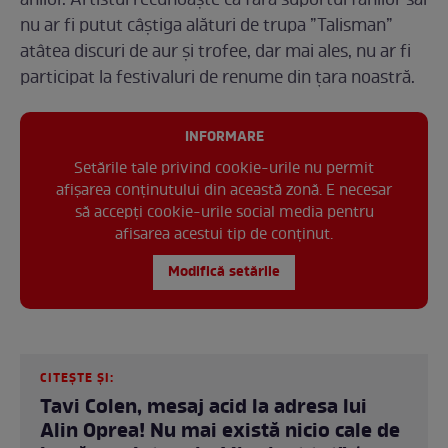
anilor. Artistul recunoaște că fără suportul fanilor săi
nu ar fi putut câștiga alături de trupa ”Talisman”
atâtea discuri de aur și trofee, dar mai ales, nu ar fi
participat la festivaluri de renume din țara noastră.
INFORMARE
Setările tale privind cookie-urile nu permit
afișarea conținutului din această zonă. E necesar
să accepți cookie-urile social media pentru
afisarea acestui tip de conținut.
Modifică setările
CITEȘTE ȘI:
Tavi Colen, mesaj acid la adresa lui
Alin Oprea! Nu mai există nicio cale de